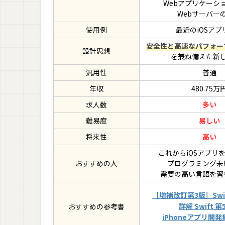
Webアプリケーシ
Webサーバー
使用例
最近のiOSアプ
安全性と高速なパフォー
設計思想
を兼ね備えた新
汎用性
普通
年収
480.75万
求人数
多い
難易度
易しい
将来性
高い
これからiOSアプリ
おすすめの人
プログラミング未
需要の高い言語を習
［増補改訂第3版］Swi
詳解 Swift 第
おすすめの参考書
iPhoneアプリ開