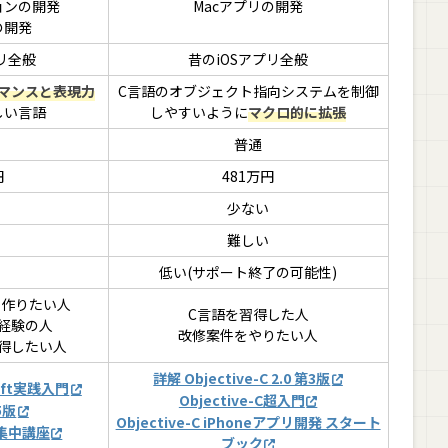
ョンの開発
Macアプリの開発
の開発
リ全般
昔のiOSアプリ全般
マンスと表現力
C言語のオブジェクト指向システムを制御
しい言語
しやすいように
マクロ的に拡張
普通
円
481万円
少ない
難しい
低い(サポート終了の可能性)
を作りたい人
C言語を習得した人
経験の人
改修案件をやりたい人
得したい人
詳解 Objective-C 2.0 第3版
ft実践入門
Objective-C超入門
5版
Objective-C iPhoneアプリ開発 スタート
発集中講座
ブック