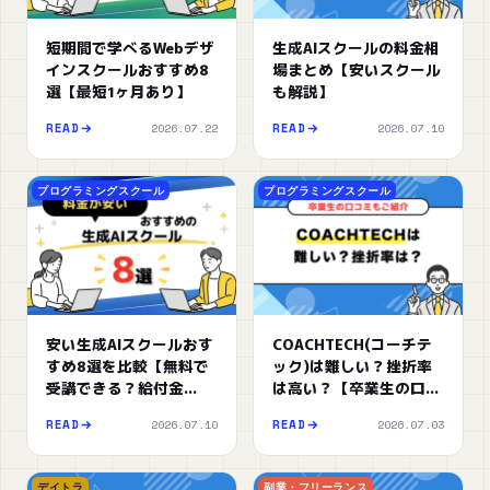
短期間で学べるWebデザ
生成AIスクールの料金相
インスクールおすすめ8
場まとめ【安いスクール
選【最短1ヶ月あり】
も解説】
2026.07.22
2026.07.10
READ
READ
プログラミングスクール
プログラミングスクール
安い生成AIスクールおす
COACHTECH(コーチテ
すめ8選を比較【無料で
ック)は難しい？挫折率
受講できる？給付金
は高い？【卒業生の口コ
は？】
ミもご紹介】
2026.07.10
2026.07.03
READ
READ
デイトラ
副業・フリーランス