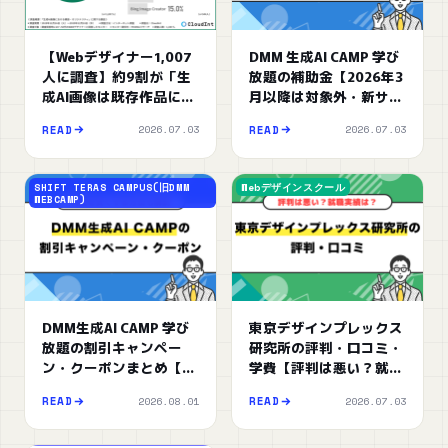
【Webデザイナー1,007
DMM 生成AI CAMP 学び
人に調査】約9割が「生
放題の補助金【2026年3
成AI画像は既存作品に似
月以降は対象外・新サー
ている」と回答！オマー
ビスは月額制に】
2026.07.03
2026.07.03
READ
READ
ジュと模倣の境界線を分
ける判断軸とは？
SHIFT TERAS CAMPUS(旧DMM
Webデザインスクール
WEBCAMP)
DMM生成AI CAMP 学び
東京デザインプレックス
放題の割引キャンペー
研究所の評判・口コミ・
ン・クーポンまとめ【料
学費【評判は悪い？就職
金を安くする方法も徹底
実績は？】
2026.08.01
2026.07.03
READ
READ
解説】