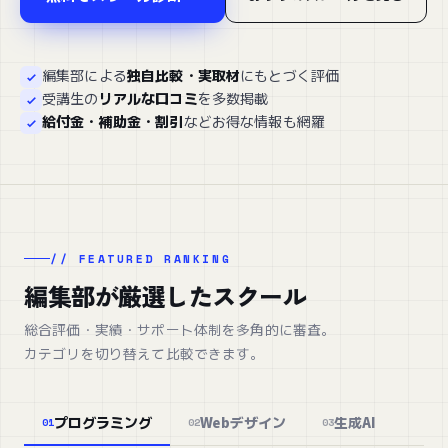
編集部による
独自比較・実取材
にもとづく評価
受講生の
リアルな口コミ
を多数掲載
給付金・補助金・割引
などお得な情報も網羅
// FEATURED RANKING
編集部が厳選したスクール
総合評価・実績・サポート体制を多角的に審査。
カテゴリを切り替えて比較できます。
プログラミング
Webデザイン
生成AI
01
02
03