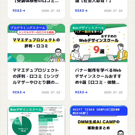
【受講体験者の口コミも
選【社会人必見！】
ご紹介】
2026.07.03
2026.07.15
READ
READ
プログラミングスクール
Webデザインスクール
ママエデュプロジェクト
バナー制作を学べるWeb
の評判・口コミ【シング
デザインスクールおすす
ルマザーやひとり親の口
め9選【口コミ・体験談
コミも解説】
も解説】
2026.07.03
2026.07.22
READ
READ
Webデザインスクール
SHIFT TERAS CAMPUS(旧DMM
WEBCAMP)