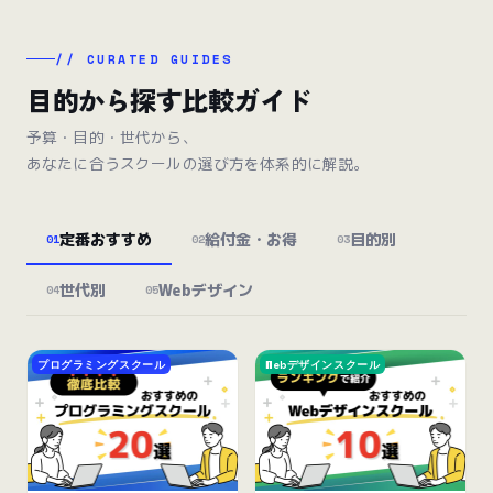
// CURATED GUIDES
目的から探す比較ガイド
予算・目的・世代から、
あなたに合うスクールの選び方を体系的に解説。
定番おすすめ
給付金・お得
目的別
01
02
03
世代別
Webデザイン
04
05
プログラミングスクール
Webデザインスクール