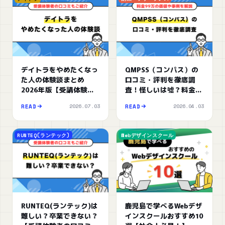
デイトラをやめたくなっ
QMPSS（コンパス）の
た人の体験談まとめ
口コミ・評判を徹底調
2026年版【受講体験者
査！怪しいは嘘？料金
の口コミもご紹介】
99万の価値や成功事例
2026.07.03
2026.04.03
READ
READ
を解説
RUNTEQ(ランテック)
Webデザインスクール
RUNTEQ(ランテック)は
鹿児島で学べるWebデザ
難しい？卒業できない？
インスクールおすすめ10