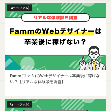
Famm(ファム)
2026/7/15
Famm(ファム)のWebデザイナーは卒業後に稼げな
い？【リアルな体験談を調査】
Famm(ファム)