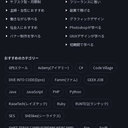
サブスク型・月額制
フリーランスに強い
主婦・女性におすすめ
副業で稼げる
働きながら学べる
グラフィックデザイン
社会人におすすめ
Photoshopが学べる
バナー制作を学べる
UIUXデザインが学べる
短期間で学べる
おすすめのカテゴリー
0円スクール
Aidemy(アイデミー)
C#
Code Village
DIVE INTO CODE(Dpro)
Famm(ファム)
GEEK JOB
Java
JavaScript
PHP
Python
RaiseTech(レイズテック)
Ruby
RUNTEQ(ランテック)
SES
SHElikes(シーライクス)
SHIFT TERAS CAMPUS(旧DMM WEBCAMP)
SIer
Swift