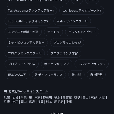
TechAcademy(テックアカデミー)
tech boost(テックブースト)
TECH CAMP(テックキャンプ)
Webデザインスクール
エンジニア就職・転職
デイトラ
デジタルハリウッド
ネットビジョンアカデミー
プログラマカレッジ
プログラミングスクール
プログラミング学習
プログラミング独学
ポテパンキャンプ
レバテックカレッジ
侍エンジニア
副業・フリーランス
社内SE
自社開発
地域別Webデザインスクール
札幌
|
仙台
|
千葉
|
柏
|
東京
|
神奈川
|
横浜
|
名古屋
|
岐阜
|
富山
|
京都
|
大阪
|
兵庫
|
神戸
|
岡山
|
広島
|
福岡
|
熊本
|
鹿児島
|
沖縄
CloudInt