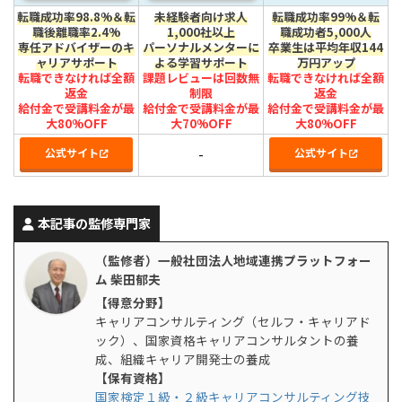
転職成功率98.8%＆転
未経験者向け求人
転職成功率99%＆転
職後離職率2.4%
1,000社以上
職成功者5,000人
専任アドバイザーのキ
パーソナルメンターに
卒業生は平均年収144
ャリアサポート
よる学習サポート
万円アップ
転職できなければ全額
課題レビューは回数無
転職できなければ全額
返金
制限
返金
給付金で受講料金が最
給付金で受講料金が最
給付金で受講料金が最
大80%OFF
大70%OFF
大80%OFF
公式サイト
公式サイト
-
本記事の監修専門家
（監修者）一般社団法人地域連携プラットフォー
ム 柴田郁夫
【得意分野】
キャリアコンサルティング（セルフ・キャリアド
ック）、国家資格キャリアコンサルタントの養
成、組織キャリア開発士の養成
【保有資格】
国家検定１級・２級キャリアコンサルティング技