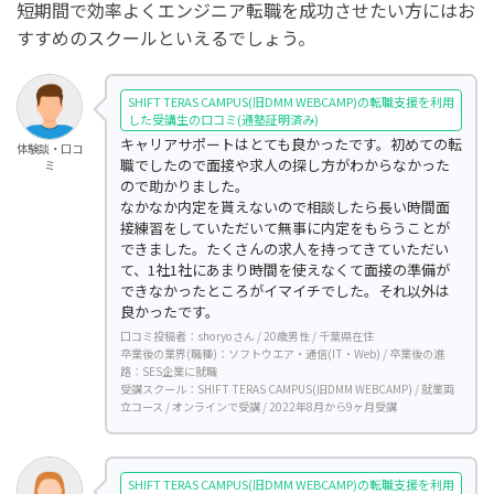
短期間で効率よくエンジニア転職を成功させたい方にはお
すすめのスクールといえるでしょう。
SHIFT TERAS CAMPUS(旧DMM WEBCAMP)の転職支援を利用
した受講生の口コミ(通塾証明済み)
キャリアサポートはとても良かったです。初めての転
体験談・口コ
職でしたので面接や求人の探し方がわからなかった
ミ
ので助かりました。
なかなか内定を貰えないので相談したら長い時間面
接練習をしていただいて無事に内定をもらうことが
できました。たくさんの求人を持ってきていただい
て、1社1社にあまり時間を使えなくて面接の準備が
できなかったところがイマイチでした。それ以外は
良かったです。
口コミ投稿者：shoryoさん / 20歳男性 / 千葉県在住
卒業後の業界(職種)：ソフトウエア・通信(IT・Web) / 卒業後の進
路：SES企業に就職
受講スクール：SHIFT TERAS CAMPUS(旧DMM WEBCAMP) / 就業両
立コース / オンラインで受講 / 2022年8月から9ヶ月受講
SHIFT TERAS CAMPUS(旧DMM WEBCAMP)の転職支援を利用