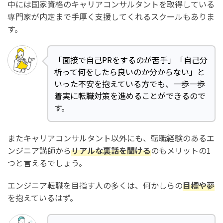
中には国家資格のキャリアコンサルタントを取得している
まとめ：転職支援・就職支援に強いプログラミングスク
専門家が内定まで手厚く支援してくれるスクールもありま
ールおすすめ10選【2026年最新】
す。
「面接で自己PRをするのが苦手」「自己分
析って何をしたら良いのか分からない」と
いった不安を抱えている方でも、一歩一歩
着実に転職対策を進めることができるので
す。
またキャリアコンサルタント以外にも、転職経験のあるエ
ンジニア講師から
リアルな裏話を聞ける
のもメリットの1
つと言えるでしょう。
エンジニア転職を目指す人の多くは、何かしらの
目標や夢
を抱えているはず。