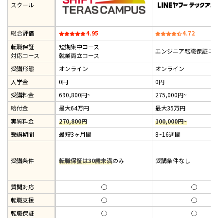
スクール
総合評価
4.95
4.72
転職保証
短期集中コース
エンジニア転職保証コ
対応コース
就業両立コース
受講形態
オンライン
オンライン
入学金
0円
0円
受講料金
690,800円~
275,000円~
給付金
最大64万円
最大35万円
実質料金
270,800円
100,000円~
受講期間
最短3ヶ月間
8~16週間
受講条件
転職保証は30歳未満
のみ
受講条件なし
質問対応
◯
◯
転職支援
◯
◯
転職保証
◯
◯