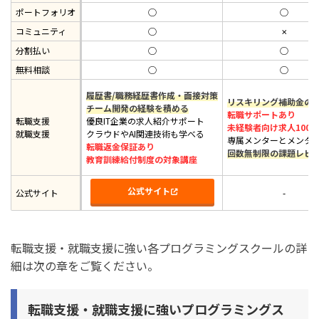
ポートフォリオ
◯
◯
コミュニティ
◯
✗
分割払い
◯
◯
無料相談
◯
◯
履歴書/職務経歴書作成・面接対策
リスキリング補助金の
チーム開発の経験を積める
転職サポートあり
転職支援
優良IT企業の求人紹介サポート
未経験者向け求人1000
就職支援
クラウドやAI関連技術も学べる
専属メンターとメンタ
転職返金保証あり
回数無制限の課題レビ
教育訓練給付制度の対象講座
公式サイト
公式サイト
-
転職支援・就職支援に強い各プログラミングスクールの詳
細は次の章をご覧ください。
転職支援・就職支援に強いプログラミングス