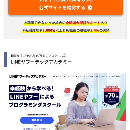
公式サイトを確認する
＊転職できなかった場合の
全額返金保証サポート
あり
＊転職成功者
3,000名
以上＆転職後の離職率
2.4%
の実績
転職支援に強いプログラミングスクール②
LINEヤフーテックアカデミー