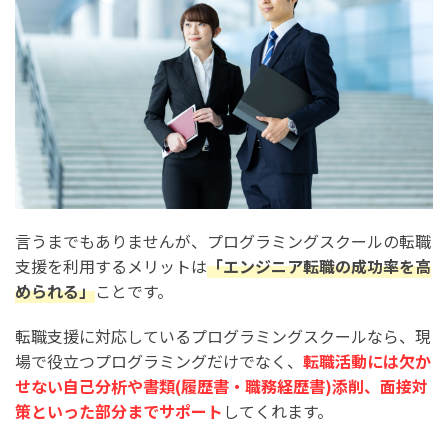
第二新卒・既卒でもプログラミングスクールの転職支援を
利用できる？
プログラミングスクールでポートフォリオは制作した方が
よいの？
プログラミングスクールでは「転職」以外のキャリアプラ
ンにも対応してもらえる？
転職・就職したい人必見！プログラミングスクールの受
言うまでもありませんが、プログラミングスクールの転職
講者データまとめ
支援を利用するメリットは
「エンジニア転職の成功率を高
プログラミングスクールのオンライン/教室通学の比率
められる」
ことです。
プログラミングスクールの受講期間の分布
転職支援に対応しているプログラミングスクールなら、現
プログラミングスクールで挫折した人の割合
場で役立つプログラミングだけでなく、
転職活動には欠か
せない自己分析や書類(履歴書・職務経歴書)添削、面接対
働きながらプログラミングスクールを受講した人の割合
策といった部分までサポート
してくれます。
プログラミングスクールの受講生の年代の分布