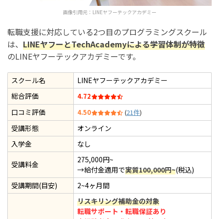
画像引用元：
LINEヤフーテックアカデミー
転職支援に対応している2つ目のプログラミングスクール
は、
LINEヤフーとTechAcademyによる学習体制が特徴
のLINEヤフーテックアカデミーです。
スクール名
LINEヤフーテックアカデミー
総合評価
4.72
口コミ評価
4.50
(
21件
)
受講形態
オンライン
入学金
なし
275,000円~
受講料金
→給付金適用で
実質100,000円~
(税込)
受講期間(目安)
2~4ヶ月間
リスキリング補助金の対象
転職サポート・転職保証あり