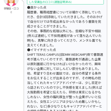
した受講生の口コミ(通塾証明済み)
●良かった点
体験談・口コ
履歴書、職務経歴書については細かく添削していた
ミ
だき、合計3回添削していただきました。そのおかげ
で自分だけでは作成出来なかったであろう書類を完
成させることができました。
その他、事務的な処理以外にも、些細な不安や相談
(例えば連続して不採用通知があって落ち込んでいた
時)も、真摯に向き合ってくださり、メンタル面でも
支えてくれました。
●イマイチだった点
SHIFT TERAS CAMPUS(旧DMM WEBCAMP)側で書類選
考が進んでいくのですが、書類選考が通過した企業
は原則面接に行かなければいけなかったので、興味
がない企業に対してはしんどい部分もありました。
他、希望すり合わせ面談では、自分の希望する条件
をお伝えすることが出来るのですが、その時私の担
当してくれたキャリアアドバイザーは、少し否定か
ら話されていたので少し不快感を覚えました(例えば
大阪勤務を希望と伝えたら、研修は東京になるかも
しれない、女性の福利厚生が整った企業がいいと伝
えたら、女性エンジニアは少ないため難しいかもし
れない、など)多少なりともキャリアアドバイザーと
の相性の問題もあるとは思いました。