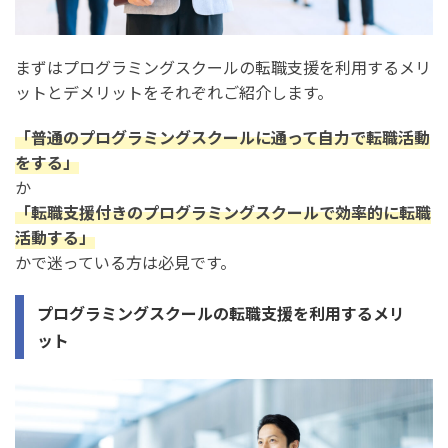
プログラミングスクールで効率的に転職支援を利用する
方法
まずはプログラミングスクールの転職支援を利用するメリ
方法1. 妥協せずポートフォリオを制作する
ットとデメリットをそれぞれご紹介します。
方法2. あらかじめ転職に関する希望を伝えておく
「普通のプログラミングスクールに通って自力で転職活動
方法3. キャリアプランに合ったコースを受講する
をする」
方法4. 自己分析には早めに着手しておく
か
「転職支援付きのプログラミングスクールで効率的に転職
方法5. 模擬面接を申し込む
活動する」
かで迷っている方は必見です。
プログラミングスクールの転職支援・就職支援に関する
よくある質問
プログラミングスクールの転職支援を利用するメリ
就職支援付きの無料のプログラミングスクールはある？
ット
プログラミング未経験でもプログラミングスクールから転
職できる？
30代や40代でもプログラミングスクールで転職支援を利用
できる？