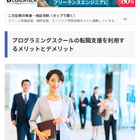
侍エンジニア(SAMURAI ENGINEER)
この記事の執筆・検証体制（タップで開く）
POTEPAN CAMP(ポテパンキャンプ)
スクール受講経験、講師経験、エンジニア実務経験をもとに編集しています。
TechAcademy(テックアカデミー)
プログラミングスクールの転職支援を利用す
忍者CODE
るメリットとデメリット
エンジニア転職したい場合のプログラミングスクールの
選び方
選び方1. 現役エンジニアがサポートしてくれる
選び方2. 転職支援・就職支援の内容を確認する
選び方3. 卒業生の口コミや実績を確認する
選び方4. 無料カウンセリングに参加して比較する
プログラミングスクールは就職できない・転職できない
って本当？