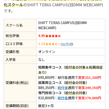
化スクール
のSHIFT TERAS CAMPUS(旧DMM WEBCAMP)
です。
SHIFT TERAS CAMPUS(旧DMM
スクール名
WEBCAMP)
総合評価
4.95
口コミ評価
3.28
(
82件
)
受講形態
オンライン
入学金
なし
短期集中コース（
給付金の対象＆転職保証
あり
）
690,800円：給付金適用で
実質251,200円
受講料金(税込)
就業両立コース（
給付金の対象
）
889,350円：
給付金
適用で
実質249,350円
専門技術コース（
給付金の対象
）
910,800円：
給付金
適用で
実質270,800円
受講期間(目安)
最短3ヶ月