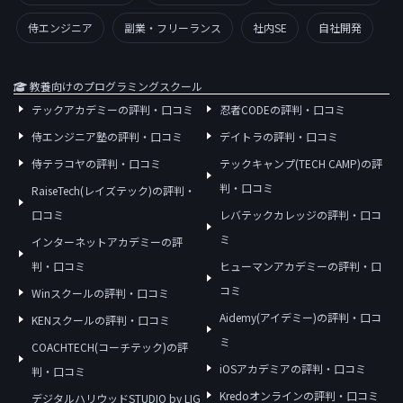
侍エンジニア
副業・フリーランス
社内SE
自社開発
教養向けのプログラミングスクール
テックアカデミーの評判・口コミ
忍者CODEの評判・口コミ
侍エンジニア塾の評判・口コミ
デイトラの評判・口コミ
侍テラコヤの評判・口コミ
テックキャンプ(TECH CAMP)の評
判・口コミ
RaiseTech(レイズテック)の評判・
口コミ
レバテックカレッジの評判・口コ
ミ
インターネットアカデミーの評
判・口コミ
ヒューマンアカデミーの評判・口
コミ
Winスクールの評判・口コミ
Aidemy(アイデミー)の評判・口コ
KENスクールの評判・口コミ
ミ
COACHTECH(コーチテック)の評
iOSアカデミアの評判・口コミ
判・口コミ
Kredoオンラインの評判・口コミ
デジタルハリウッドSTUDIO by LIG