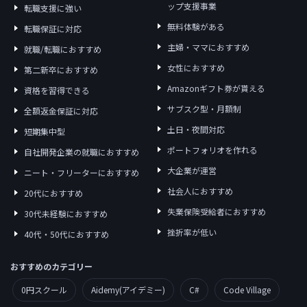
ップ支援事業
転職支援に強い
無料体験がある
転職保証に対応
主婦・ママにおすすめ
就職/転職におすすめ
女性におすすめ
第二新卒におすすめ
Amazonギフト券が貰える
資格を習得できる
サブスク型・月額制
全額返金保証に対応
土日・夜間対応
短期集中型
ポートフォリオを作れる
自社開発企業の就職におすすめ
大企業が運営
ニート・フリーターにおすすめ
社会人におすすめ
20代におすすめ
失業保険受給者におすすめ
30代未経験におすすめ
挫折率が低い
40代・50代におすすめ
おすすめのカテゴリー
0円スクール
Aidemy(アイデミー)
C#
Code Village