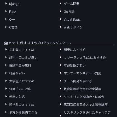
Django
ゲーム開発
Flask
Go言語
C++
Visual Basic
C言語
Webデザイン
カテゴリ別おすすめプログラミングスクール
初心者におすすめ
副業におすすめ
評判・口コミが良い
フリーランス/独立におすすめ
受講料金が無料
年齢制限が無い
料金が安い
マンツーマンサポート対応
大学生におすすめ
チーム開発が学べる
分割払いに対応
教育訓練給付金の対象講座
学割に対応
リスキリング補助金・助成金
通学型のおすすめ
第四次産業革命スキル習得講座
地方から受講できる
リスキリングを通じたキャリアア