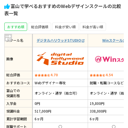
富山で学べるおすすめのWebデザインスクールの比較
Webデザインスクールのオンライン/教室通学の分布
表一覧
Webデザインスクールの受講期間の分布
おすすめ順
総合評価順
料金が安い順
料金が高い順
働きながらWebデザインスクールを受講した人の割合
Webデザインスクールで挫折した人の割合
スクール名
デジタルハリウッドSTUDIO
Winスクール
Webデザインスクールの主婦・女性の受講者比率
画像
まとめ：富山で学べるWebデザインスクールおすすめ9
選【2026年最新】
総合評価
4.70
4.54
おすすめコース
Webデザイナー専攻
就職・転職コースなど1
富山での
オンライン・通学（両立可）
オンライン・通学（両立
受講形態
入学金
0円
19,800円
受講料金
517,000円
338,000円
累計学習期間
6ヶ月
6ヶ月
就職サポート
◯
◯