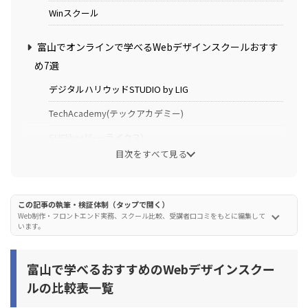
Winスクール
富山でオンラインで学べるWebデザインスクールおすす
め7選
デジタルハリウッドSTUDIO by LIG
TechAcademy(テックアカデミー)
SHElikes(シーライクス)
目次をすべて見る
SHIFT TERAS CAMPUS(旧DMM WEBCAMP)
忍者CODE
この記事の執筆・検証体制（タップで開く）
インターネットアカデミー
Web制作・フロントエンド実務、スクール比較、受講者口コミをもとに編集して
います。
侍エンジニア(SAMURAI ENGINEER)
富山で学べるおすすめのWebデザインスクー
富山で学べるWebデザインスクールの選び方
ルの比較表一覧
選び方1. 教室通学かオンラインか