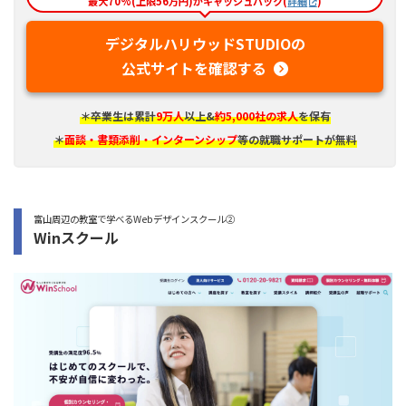
最大70%(上限56万円)がキャッシュバック(
詳細
)
デジタルハリウッドSTUDIOの
公式サイトを確認する
＊卒業生は累計
9万人
以上&
約5,000社の求人
を保有
＊
面談・書類添削・インターンシップ
等の就職サポートが無料
富山周辺の教室で学べるWebデザインスクール②
Winスクール