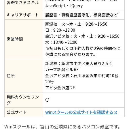
習得できるスキル
JavaScript・JQuery
キャリアサポート
履歴書・職務経歴書添削、模擬面接など
新潟校：火～木・土：9:20～16:50
日：9:20～12:30
金沢アピタ校：火・木・土：9:20～16:50
営業時間
水：13:40～21:00
※祝日もしくは予約人数が0名の時間帯は
休講になる場合があります。
新潟校：新潟市中央区東大通り2-5-1
カープ新潟ビル 6F
住所
金沢アピタ校：石川県金沢市中村町10番
20号
アピタ金沢店 2F
無料カウンセリン
〇
グ
公式サイト
Winスクールの公式サイトを確認する
Winスクールは、富山の近隣県にあるパソコン教室です。