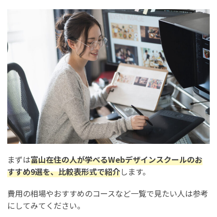
選び方2. キャリアサポートが充実している
選び方3. 受講料金は適正価格か
選び方4. ポートフォリオ制作に対応している
選び方5. 無料体験・無料カウンセリングに対応している
富山で学べるWebデザインスクールをお得に利用する方
法
1. 割引やキャンペーンを利用する
2. リスキリング補助金を利用する
3. 教育訓練給付金を利用する
まずは
富山在住の人が学べるWebデザインスクールのお
富山で学べるWebデザインスクールで迷ったら無料カウ
すすめ9選を、比較表形式で紹介
します。
ンセリングに参加しよう
費用の相場やおすすめのコースなど一覧で見たい人は参考
富山で学べるWebデザインスクールをお探しの方必見！
にしてみてください。
Webデザインスクールの受講者データまとめ