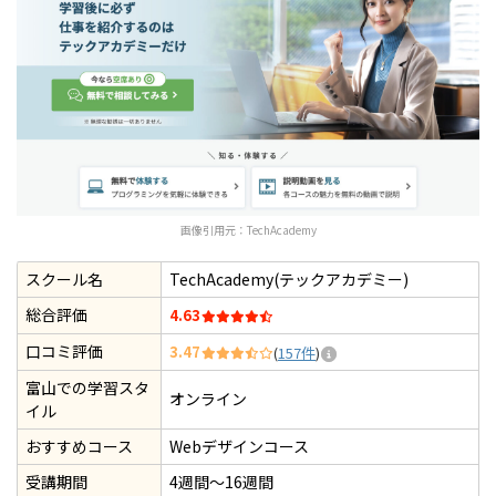
画像引用元：
TechAcademy
スクール名
TechAcademy(テックアカデミー)
総合評価
4.63
口コミ評価
3.47
(
157件
)
富山での学習スタ
オンライン
イル
おすすめコース
Webデザインコース
受講期間
4週間～16週間