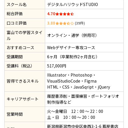
スクール名
デジタルハリウッドSTUDIO
総合評価
4.70
口コミ評価
3.88
(39件)
富山での学習スタイ
オンライン・通学（併用可）
ル
おすすめコース
Webデザイナー専攻コース
受講期間
6ヶ月（卒業制作2ヶ月含む）
受講料（税込）
517,000円
Illustrator・Photoshop・
習得できるスキル
VisualStudioCode・Figma
HTML・CSS・JavaSqript・jQuery
履歴書添削・面接練習・ポートフォリオ
キャリアサポート
制作指導など
火～金曜日 12：00 ～ 22：00
営業時間
土・日 10：00 ～ 20：00
新潟県新潟市中央区幸西3-1-6 蔦屋書店