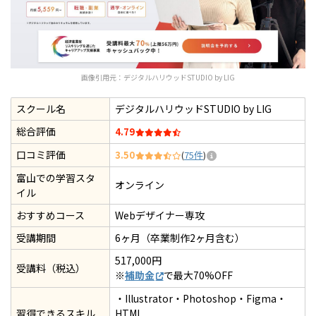
画像引用元：
デジタルハリウッドSTUDIO by LIG
スクール名
デジタルハリウッドSTUDIO by LIG
総合評価
4.79
口コミ評価
3.50
(
75件
)
富山での学習スタ
オンライン
イル
おすすめコース
Webデザイナー専攻
受講期間
6ヶ月（卒業制作2ヶ月含む）
517,000円
受講料（税込）
※
補助金
で最大70%OFF
・Illustrator・Photoshop・Figma・
習得できるスキル
HTML