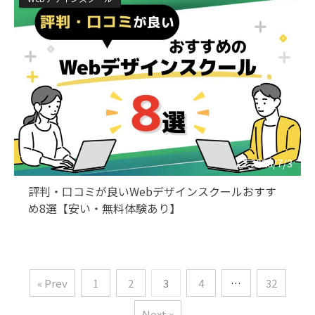
2026/7/3
評判・口コミが良いWebデザインスクールおすす
め8選【安い・無料体験あり】
« Prev
1
2
3
4
…
32
Next »