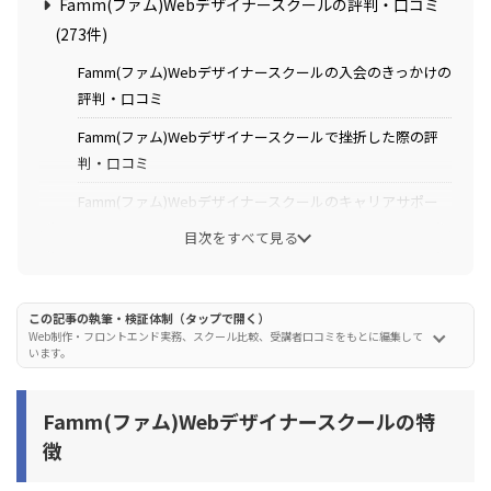
Famm(ファム)Webデザイナースクールの評判・口コミ
(273件)
Famm(ファム)Webデザイナースクールの入会のきっかけの
評判・口コミ
Famm(ファム)Webデザイナースクールで挫折した際の評
判・口コミ
Famm(ファム)Webデザイナースクールのキャリアサポー
トの評判・口コミ
目次をすべて見る
Famm(ファム)Webデザイナースクールの学習サポートの
評判・口コミ
この記事の執筆・検証体制（タップで開く）
Famm(ファム)Webデザイナースクールのポートフォリオ
Web制作・フロントエンド実務、スクール比較、受講者口コミをもとに編集して
います。
制作の評判・口コミ
Famm(ファム)Webデザイナースクールの講師の評判・口
Famm(ファム)Webデザイナースクールの特
コミ
徴
Famm(ファム)Webデザイナースクールの受講料金の評
判・口コミ