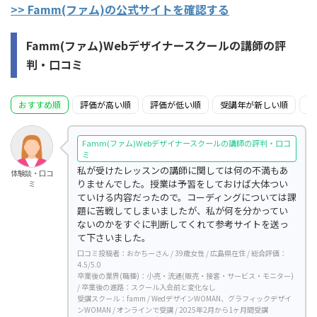
>> Famm(ファム)の公式サイトを確認する
Famm(ファム)Webデザイナースクールの講師の評
判・口コミ
おすすめ順
評価が高い順
評価が低い順
受講年が新しい順
受
Famm(ファム)Webデザイナースクールの講師の評判・口コ
ミ
私が受けたレッスンの講師に関しては何の不満もあ
体験談・口コ
りませんでした。授業は予習をしておけば大体つい
ミ
ていける内容だったので。コーディングについては課
題に苦戦してしまいましたが、私が何を分かってい
ないのかをすぐに判断してくれて参考サイトを送っ
て下さいました。
口コミ投稿者：おかちーさん / 39歳女性 / 広島県在住 / 総合評価：
4.5/5.0
卒業後の業界(職種)：小売・流通(販売・接客・サービス・モニター)
/ 卒業後の進路：スクール入会前と変化なし
受講スクール：famm / WedデザインWOMAN、グラフィックデザイ
ンWOMAN / オンラインで受講 / 2025年2月から1ヶ月間受講