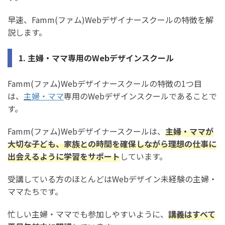
Famm(ファム)Webデザイナースクールの料金
早速、Famm(ファム)Webデザイナースクールの特徴を解
Famm(ファム)Webデザイナースクールのメリット
説します。
メリット1. 全額無料キャンペーンがある
1. 主婦・ママ専用のWebデザインスクール
メリット2. 100種類以上のスキルを習得可能
メリット3. 案件獲得保証で実案件を5件紹介してもらえる
Famm(ファム)Webデザイナースクールの特徴の1つ目
は、
主婦・ママ
専用のWebデザインスクールであることで
メリット4. 卒業後6ヶ月間は講師に質問し放題
す。
メリット5. シッターサービスを無料で利用できる
Famm(ファム)Webデザイナースクールは、
主婦・ママが
メリット6. デザインソフト約3万円を無料で利用できる
大切な子ども、家族との時間を確保しながら理想の仕事に
出会えるように学習をサポート
しています。
Famm(ファム)Webデザイナースクールのデメリット
デメリット1. 1ヶ月の短期集中型なので受講期間中は忙し
受講している方のほとんどはWebデザイン未経験の主婦・
い
ママたちです。
デメリット2. 就職・転職保証は無い
忙しい主婦・ママでも参加しやすいように、
講義はすべて
デメリット3. 給付金や補助金には対応していない