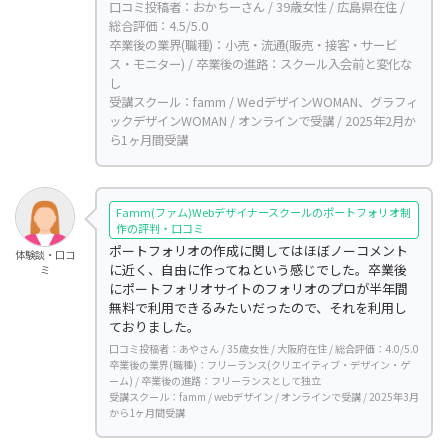
口コミ投稿者：おかちーさん / 39歳女性 / 広島県在住 /
総合評価：4.5/5.0
卒業後の業界(職種)：小売・流通(販売・接客・サービ
ス・モニター) / 卒業後の進路：スクール入会前と変化な
し
受講スクール：famm / WedデザインWOMAN、グラフィ
ックデザインWOMAN / オンラインで受講 / 2025年2月か
ら1ヶ月間受講
Famm(ファム)Webデザイナースクールのポートフォリオ制
作の評判・口コミ
ポートフォリオの作成に関してはほぼノーコメント
体験談・口コ
に近く、自由に作ってねという感じでした。卒業後
ミ
にポートフォリオサイトのフォリオのプロが半年間
無料で利用できるみたいだったので、それを利用し
ておりました。
口コミ投稿者：あやさん / 35歳女性 / 大阪府在住 / 総合評価：4.0/5.0
卒業後の業界(職種)：フリーランス(クリエイティブ・デザイン・ゲ
ーム) / 卒業後の進路：フリーランスとして独立
受講スクール：famm / webデザイン / オンラインで受講 / 2025年3月
から1ヶ月間受講