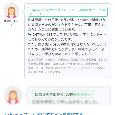
Famm(ファム)Webデザイナースクールの学習サポートの評
判・口コミ
私は受講中〜修了後1ヶ月の間、Discordで講師の方
体験談・口コ
に質問できたのがとてもありがたく、丁寧に答えてい
ミ
ただけたことに感謝しています。
特にHTMLやCSSでつまずいた際は、すぐにサポート
してもらえて心強かったです。
ただ、修了後1ヶ月以降は質問できなくなってしまっ
たため、講師の方にもう少し長く相談できると、よ
り安心して学びを深められたと感じました。
口コミ投稿者：kuriさん / 35歳女性 / 愛知県在住 / 総合評価：3.5/5.0
卒業後の業界(職種)：主婦(主婦) / 卒業後の進路：副業を開始
受講スクール：famm / WEBデザイナーコース / オンラインで受講 /
2025年4月から1ヶ月間受講
口コミを全部見る (23件)
>> Famm(ファム)の公式サイトを確認する