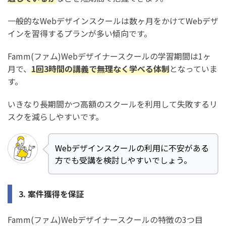
い人の特徴
一般的なWebデザインスクールは数ヶ月をかけてWebデザ
インを習得するプランが多い傾向です。
Famm(ファム)Webデザイナースクールの無料カウンセ
リングの申し込み方法
Famm(ファム)Webデザイナースクールの学習期間は1ヶ
月で、
1回3時間の講義で無理なく学べる体制
となっていま
Famm(ファム)Webデザイナースクールの評判・口コミ
す。
に関するよくある質問
Famm(ファム)Webデザイナースクールはなぜ無料？条件
いきなり長期間かつ高額のスクールを利用して失敗するリ
はある？
スクを減らしやすいです。
Famm(ファム)Webデザイナースクールは稼げないって評判
は本当？
Webデザインスクールの利用に不安がある
方でも受講を検討しやすいでしょう。
Famm(ファム)Webデザイナースクールの勧誘の断り方
は？
Famm(ファム)Webデザイナースクールは解約できないって
3. 案件獲得を保証
評判は本当？
Famm(ファム)Webデザイナースクールの特徴の3つ目
Famm(ファム)Webデザイナースクールで後悔した人の理