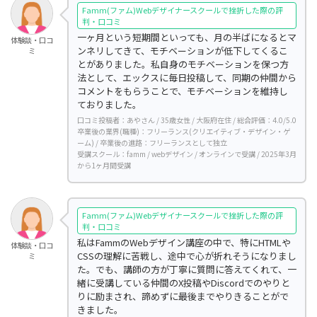
Famm(ファム)Webデザイナースクールで挫折した際の評
判・口コミ
一ヶ月という短期間といっても、月の半ばになるとマ
体験談・口コ
ンネリしてきて、モチベーションが低下してくるこ
ミ
とがありました。私自身のモチベーションを保つ方
法として、エックスに毎日投稿して、同期の仲間から
コメントをもらうことで、モチベーションを維持し
ておりました。
口コミ投稿者：あやさん / 35歳女性 / 大阪府在住 / 総合評価：4.0/5.0
卒業後の業界(職種)：フリーランス(クリエイティブ・デザイン・ゲ
ーム) / 卒業後の進路：フリーランスとして独立
受講スクール：famm / webデザイン / オンラインで受講 / 2025年3月
から1ヶ月間受講
Famm(ファム)Webデザイナースクールで挫折した際の評
判・口コミ
私はFammのWebデザイン講座の中で、特にHTMLや
体験談・口コ
CSSの理解に苦戦し、途中で心が折れそうになりまし
ミ
た。でも、講師の方が丁寧に質問に答えてくれて、一
緒に受講している仲間のX投稿やDiscordでのやりと
りに励まされ、諦めずに最後までやりきることがで
きました。