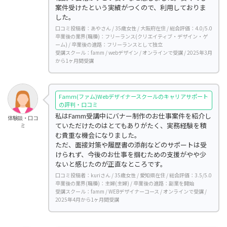
案件受けたという実績がつくので、利用しておりま
した。
口コミ投稿者：あやさん / 35歳女性 / 大阪府在住 / 総合評価：4.0/5.0
卒業後の業界(職種)：フリーランス(クリエイティブ・デザイン・ゲ
ーム) / 卒業後の進路：フリーランスとして独立
受講スクール：famm / webデザイン / オンラインで受講 / 2025年3月
から1ヶ月間受講
Famm(ファム)Webデザイナースクールのキャリアサポート
の評判・口コミ
私はFamm受講中にバナー制作のお仕事案件を紹介し
体験談・口コ
ていただけたのはとてもありがたく、実務経験を積
ミ
む貴重な機会になりました。
ただ、面接対策や履歴書の添削などのサポートは受
けられず、今後のお仕事を掴むための支援がやや少
ないと感じたのが正直なところです。
口コミ投稿者：kuriさん / 35歳女性 / 愛知県在住 / 総合評価：3.5/5.0
卒業後の業界(職種)：主婦(主婦) / 卒業後の進路：副業を開始
受講スクール：famm / WEBデザイナーコース / オンラインで受講 /
2025年4月から1ヶ月間受講