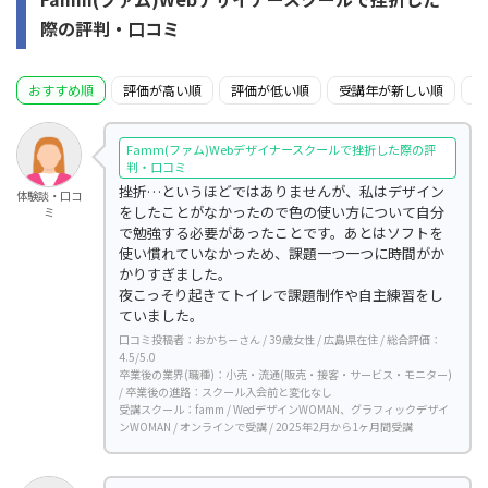
際の評判・口コミ
おすすめ順
評価が高い順
評価が低い順
受講年が新しい順
受
Famm(ファム)Webデザイナースクールで挫折した際の評
判・口コミ
挫折…というほどではありませんが、私はデザイン
体験談・口コ
をしたことがなかったので色の使い方について自分
ミ
で勉強する必要があったことです。あとはソフトを
使い慣れていなかっため、課題一つ一つに時間がか
かりすぎました。
夜こっそり起きてトイレで課題制作や自主練習をし
ていました。
口コミ投稿者：おかちーさん / 39歳女性 / 広島県在住 / 総合評価：
4.5/5.0
卒業後の業界(職種)：小売・流通(販売・接客・サービス・モニター)
/ 卒業後の進路：スクール入会前と変化なし
受講スクール：famm / WedデザインWOMAN、グラフィックデザイ
ンWOMAN / オンラインで受講 / 2025年2月から1ヶ月間受講