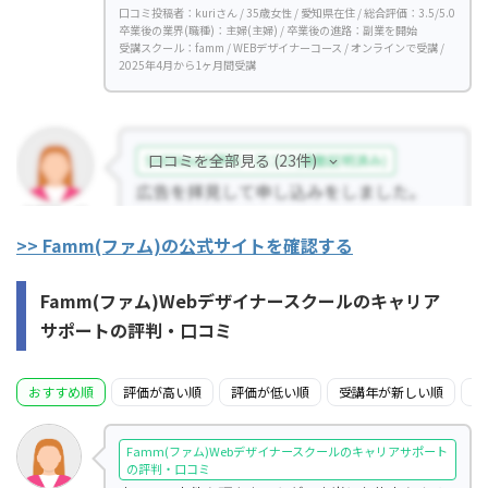
口コミ投稿者：kuriさん / 35歳女性 / 愛知県在住 / 総合評価：3.5/5.0
卒業後の業界(職種)：主婦(主婦) / 卒業後の進路：副業を開始
受講スクール：famm / WEBデザイナーコース / オンラインで受講 /
2025年4月から1ヶ月間受講
口コミを全部見る (23件)
>> Famm(ファム)の公式サイトを確認する
Famm(ファム)Webデザイナースクールのキャリア
サポートの評判・口コミ
おすすめ順
評価が高い順
評価が低い順
受講年が新しい順
受
Famm(ファム)Webデザイナースクールのキャリアサポート
の評判・口コミ