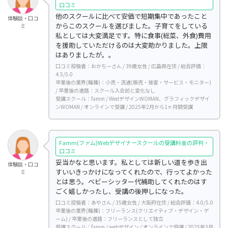
口コミ
他のスクールに比べて安価で短期集中であったこと
体験談・口コ
からこのスクールを選びました。子育てをしている
ミ
私としては大変満足です。特に食事(総菜、外食)費用
を援助していただけるのは大変助かりました。上限
はありましたが。。
口コミ投稿者：おかちーさん / 39歳女性 / 広島県在住 / 総合評価：
4.5/5.0
卒業後の業界(職種)：小売・流通(販売・接客・サービス・モニター)
/ 卒業後の進路：スクール入会前と変化なし
受講スクール：famm / WedデザインWOMAN、グラフィックデザイ
ンWOMAN / オンラインで受講 / 2025年2月から1ヶ月間受講
Famm(ファム)Webデザイナースクールの受講料金の評判・
口コミ
妥当かなと思います。私としては新しい道を歩き出
体験談・口コ
すいいきっかけになってくれたので、行ってよかった
ミ
とは思う。ベビーシッター代補助してくれたのはす
ごく嬉しかったし、受講の後押しになった。
口コミ投稿者：あやさん / 35歳女性 / 大阪府在住 / 総合評価：4.0/5.0
卒業後の業界(職種)：フリーランス(クリエイティブ・デザイン・ゲ
ーム) / 卒業後の進路：フリーランスとして独立
受講スクール：famm / webデザイン / オンラインで受講 / 2025年3月