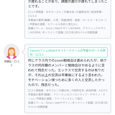
が遅れることがあり、課題の進行が遅れてしまったこ
とです。
口コミ投稿者：おかちーさん / 39歳女性 / 広島県在住 / 総合評価：
4.5/5.0
卒業後の業界(職種)：小売・流通(販売・接客・サービス・モニター)
/ 卒業後の進路：スクール入会前と変化なし
受講スクール：famm / WedデザインWOMAN、グラフィックデザイ
ンWOMAN / オンラインで受講 / 2025年2月から1ヶ月間受講
Famm(ファム)Webデザイナースクールの学習サポートの評
判・口コミ
同じクラス内でのzoom勉強会は進められたが、他ク
体験談・口コ
ラスの同月期のメンバーと勉強会はやめるように言
ミ
われて残念だった。エックスで交流するのは有りだ
が、それ以上の交流は卒業後にするよう言われた。
モチベーション保つために多くの人と交流したかっ
たので、残念だった。
口コミ投稿者：あやさん / 35歳女性 / 大阪府在住 / 総合評価：4.0/5.0
卒業後の業界(職種)：フリーランス(クリエイティブ・デザイン・ゲ
ーム) / 卒業後の進路：フリーランスとして独立
受講スクール：famm / webデザイン / オンラインで受講 / 2025年3月
から1ヶ月間受講