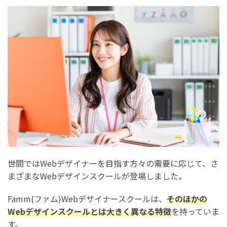
Famm(ファム)Webデザイナースクールと仕事の両立に関
する評判・口コミ
Famm(ファム)Webデザイナースクール卒業後の案件獲得
の評判・口コミ
Famm(ファム)Webデザイナースクールの割引キャンペーン
の評判・口コミ
Famm(ファム)Webデザイナースクールの分割払いの評
判・口コミ
Famm(ファム)Webデザイナースクールのコミュニティの評
判・口コミ
世間ではWebデザイナーを目指す方々の需要に応じて、さ
Famm(ファム)Webデザイナースクールの無料カウンセリ
まざまなWebデザインスクールが登場しました。
ングの評判・口コミ
Famm(ファム)Webデザイナースクールの入会検討者への
Famm(ファム)Webデザイナースクールは、
そのほかの
アドバイス・口コミ
Webデザインスクールとは大きく異なる特徴
を持っていま
す。