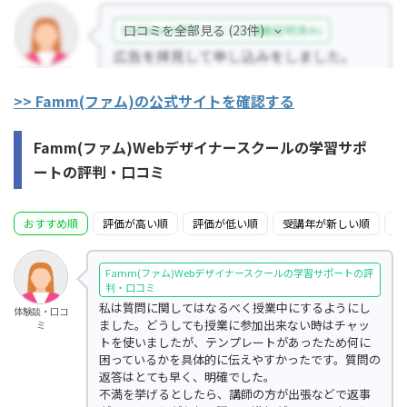
口コミを全部見る (23件)
>> Famm(ファム)の公式サイトを確認する
Famm(ファム)Webデザイナースクールの学習サポ
ートの評判・口コミ
おすすめ順
評価が高い順
評価が低い順
受講年が新しい順
受
Famm(ファム)Webデザイナースクールの学習サポートの評
判・口コミ
私は質問に関してはなるべく授業中にするようにし
体験談・口コ
ました。どうしても授業に参加出来ない時はチャッ
ミ
トを使いましたが、テンプレートがあったため何に
困っているかを具体的に伝えやすかったです。質問の
返答はとても早く、明確でした。
不満を挙げるとしたら、講師の方が出張などで返事