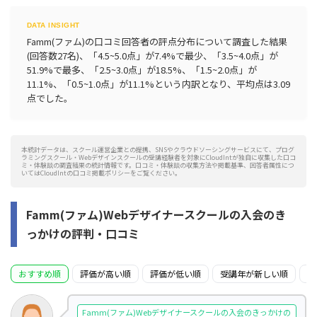
Famm(ファム)の口コミ回答者の評点分布について調査した結果
(回答数27名)、「4.5~5.0点」が7.4%で最少、「3.5~4.0点」が
51.9%で最多、「2.5~3.0点」が18.5%、「1.5~2.0点」が
11.1%、「0.5~1.0点」が11.1%という内訳となり、平均点は3.09
点でした。
本統計データは、スクール運営企業との提携、SNSやクラウドソーシングサービスにて、プログ
ラミングスクール・Webデザインスクールの受講経験者を対象にCloudIntが独自に収集した口コ
ミ・体験談の調査結果の統計情報です。口コミ・体験談の収集方法や掲載基準、回答者属性につ
いてはCloudIntの口コミ掲載ポリシーをご覧ください。
Famm(ファム)Webデザイナースクールの入会のき
っかけの評判・口コミ
おすすめ順
評価が高い順
評価が低い順
受講年が新しい順
受
Famm(ファム)Webデザイナースクールの入会のきっかけの