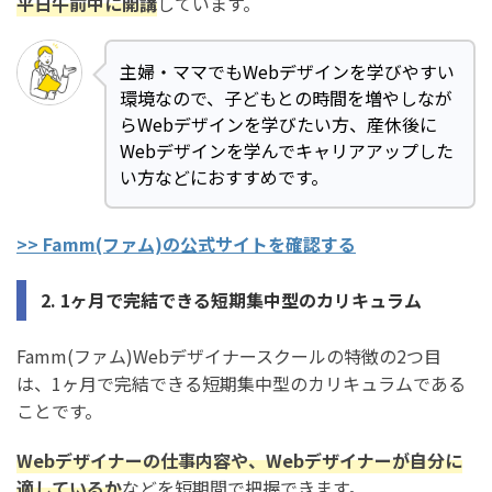
平日午前中に開講
しています。
Famm(ファム)Webデザイナースクール卒業後も稼ぎ続
主婦・ママでもWebデザインを学びやすい
けるコツ
環境なので、子どもとの時間を増やしなが
1. ポートフォリオを増やす・磨き込む
らWebデザインを学びたい方、産休後に
Webデザインを学んでキャリアアップした
2. ビジネスマナーや営業力を伸ばす
い方などにおすすめです。
3. クラウドソーシングを活用する
4. エージェントを活用する
>> Famm(ファム)の公式サイトを確認する
5. 案件獲得のために営業数・露出を増やす
2. 1ヶ月で完結できる短期集中型のカリキュラム
6. まずは小さな実績を積み上げる
Famm(ファム)Webデザイナースクールの特徴の2つ目
Famm(ファム)Webデザイナースクールがおすすめの人
は、1ヶ月で完結できる短期集中型のカリキュラムである
の特徴・おすすめできない人の特徴
ことです。
Famm(ファム)Webデザイナースクールがおすすめの人の
特徴
Webデザイナーの仕事内容や、Webデザイナーが自分に
適しているか
などを短期間で把握できます。
Famm(ファム)Webデザイナースクールをおすすめできな