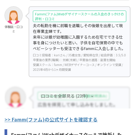
Famm(ファム)Webデザイナースクールの入会のきっかけの
評判・口コミ
夫の転勤を機に前職を退職しその後娘を出産して現
体験談・口コ
在専業主婦です。
ミ
来年には娘が幼稚園に入園するため在宅でできる仕
事を身につけたいと思い、子供を自宅保育の中でも
ベビーシッターも受注できるFammに入会しました。
口コミ投稿者：kuriさん / 35歳女性 / 愛知県在住 / 総合評価：3.5/5.0
卒業後の業界(職種)：主婦(主婦) / 卒業後の進路：副業を開始
受講スクール：famm / WEBデザイナーコース / オンラインで受講 /
2025年4月から1ヶ月間受講
口コミを全部見る (23件)
>> Famm(ファム)の公式サイトを確認する
Famm(ファム)Webデザイナースクールで挫折した