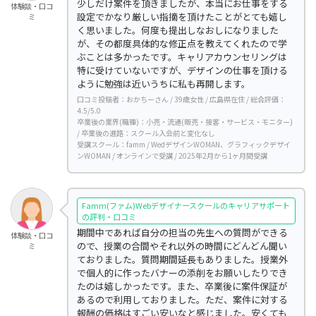
少しだけ案件を頂きましたが、本当にお仕事をする
体験談・口コ
設定でかなり厳しい指摘を頂けたことがとても嬉し
ミ
く思いました。何度も提出しなおしになりました
が、その都度具体的な修正点を教えてくれたので学
ぶことは多かったです。キャリアカウンセリングは
特に受けていないですが、デザインの仕事を頂ける
ように勉強は近いうちに私も再開します。
口コミ投稿者：おかちーさん / 39歳女性 / 広島県在住 / 総合評価：
4.5/5.0
卒業後の業界(職種)：小売・流通(販売・接客・サービス・モニター)
/ 卒業後の進路：スクール入会前と変化なし
受講スクール：famm / WedデザインWOMAN、グラフィックデザイ
ンWOMAN / オンラインで受講 / 2025年2月から1ヶ月間受講
Famm(ファム)Webデザイナースクールのキャリアサポート
の評判・口コミ
期間中であれば自分の担当の先生への質問ができる
体験談・口コ
ので、授業の合間やそれ以外の時間にどんどん聞い
ミ
ておりました。質問期間延長もありました。授業外
で個人的に作ったバナーの添削をお願いしたりでき
たのは嬉しかったです。また、卒業後に案件保証が
あるので利用しておりました。ただ、案件に対する
報酬の価格はすごい安いなと感じました。安くても