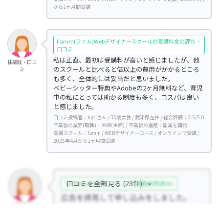
から1ヶ月間受講
Famm(ファム)Webデザイナースクールの受講料金の評判・
口コミ
私は正直、最初は受講料が高いと感じましたが、他
体験談・口コ
のスクールと比べると倍以上の費用がかかるところ
ミ
も多く、全体的には妥当だと思いました。
ベビーシッター特典やAdobeの2ヶ月無料など、育児
中の私にとっては助かる制度も多く、コスパは良い
と感じました。
口コミ投稿者：kuriさん / 35歳女性 / 愛知県在住 / 総合評価：3.5/5.0
卒業後の業界(職種)：主婦(主婦) / 卒業後の進路：副業を開始
受講スクール：famm / WEBデザイナーコース / オンラインで受講 /
2025年4月から1ヶ月間受講
口コミを全部見る (23件)