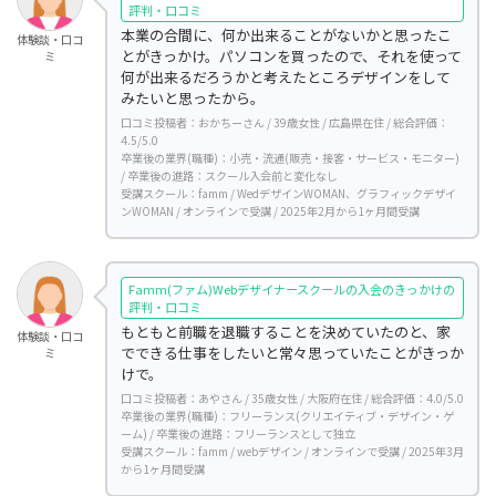
評判・口コミ
本業の合間に、何か出来ることがないかと思ったこ
体験談・口コ
とがきっかけ。パソコンを買ったので、それを使って
ミ
何が出来るだろうかと考えたところデザインをして
みたいと思ったから。
口コミ投稿者：おかちーさん / 39歳女性 / 広島県在住 / 総合評価：
4.5/5.0
卒業後の業界(職種)：小売・流通(販売・接客・サービス・モニター)
/ 卒業後の進路：スクール入会前と変化なし
受講スクール：famm / WedデザインWOMAN、グラフィックデザイ
ンWOMAN / オンラインで受講 / 2025年2月から1ヶ月間受講
Famm(ファム)Webデザイナースクールの入会のきっかけの
評判・口コミ
もともと前職を退職することを決めていたのと、家
体験談・口コ
でできる仕事をしたいと常々思っていたことがきっか
ミ
けで。
口コミ投稿者：あやさん / 35歳女性 / 大阪府在住 / 総合評価：4.0/5.0
卒業後の業界(職種)：フリーランス(クリエイティブ・デザイン・ゲ
ーム) / 卒業後の進路：フリーランスとして独立
受講スクール：famm / webデザイン / オンラインで受講 / 2025年3月
から1ヶ月間受講