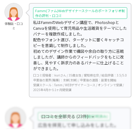
Famm(ファム)Webデザイナースクールのポートフォリオ制
作の評判・口コミ
私はFammのWebデザイン講座で、Photoshopと
体験談・口コ
Canvaを使用して育児用品や生活雑貨をテーマにした
ミ
バナーを複数作成しました。
配色やフォント選び、ターゲットに響くキャッチコ
ピーを意識して制作しました。
初めてのデザイン作業で構図や余白の取り方に苦戦
しましたが、講師からのフィードバックをもとに改
善し、見やすく訴求力のあるバナーに仕上げること
ができました。
口コミ投稿者：kuriさん / 35歳女性 / 愛知県在住 / 総合評価：3.5/5.0
卒業後の業界(職種)：主婦(主婦) / 卒業後の進路：副業を開始
受講スクール：famm / WEBデザイナーコース / オンラインで受講 /
2025年4月から1ヶ月間受講
口コミを全部見る (23件)