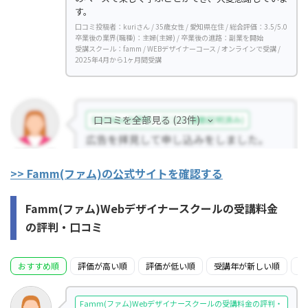
す。
口コミ投稿者：kuriさん / 35歳女性 / 愛知県在住 / 総合評価：3.5/5.0
卒業後の業界(職種)：主婦(主婦) / 卒業後の進路：副業を開始
受講スクール：famm / WEBデザイナーコース / オンラインで受講 /
2025年4月から1ヶ月間受講
口コミを全部見る (23件)
>> Famm(ファム)の公式サイトを確認する
Famm(ファム)Webデザイナースクールの受講料金
の評判・口コミ
おすすめ順
評価が高い順
評価が低い順
受講年が新しい順
受
Famm(ファム)Webデザイナースクールの受講料金の評判・