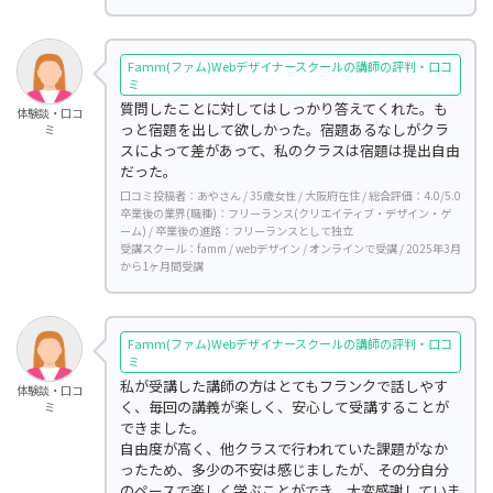
Famm(ファム)Webデザイナースクールの講師の評判・口コ
ミ
質問したことに対してはしっかり答えてくれた。も
体験談・口コ
っと宿題を出して欲しかった。宿題あるなしがクラ
ミ
スによって差があって、私のクラスは宿題は提出自由
だった。
口コミ投稿者：あやさん / 35歳女性 / 大阪府在住 / 総合評価：4.0/5.0
卒業後の業界(職種)：フリーランス(クリエイティブ・デザイン・ゲ
ーム) / 卒業後の進路：フリーランスとして独立
受講スクール：famm / webデザイン / オンラインで受講 / 2025年3月
から1ヶ月間受講
Famm(ファム)Webデザイナースクールの講師の評判・口コ
ミ
私が受講した講師の方はとてもフランクで話しやす
体験談・口コ
く、毎回の講義が楽しく、安心して受講することが
ミ
できました。
自由度が高く、他クラスで行われていた課題がなか
ったため、多少の不安は感じましたが、その分自分
のペースで楽しく学ぶことができ、大変感謝していま