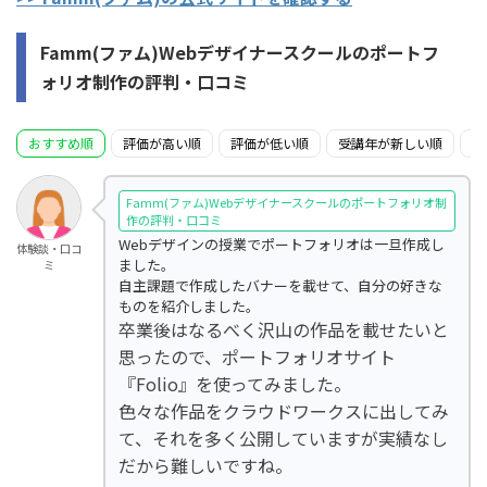
Famm(ファム)Webデザイナースクールのポートフ
ォリオ制作の評判・口コミ
おすすめ順
評価が高い順
評価が低い順
受講年が新しい順
受
Famm(ファム)Webデザイナースクールのポートフォリオ制
作の評判・口コミ
Webデザインの授業でポートフォリオは一旦作成し
体験談・口コ
ました。
ミ
自主課題で作成したバナーを載せて、自分の好きな
ものを紹介しました。
卒業後はなるべく沢山の作品を載せたいと
思ったので、ポートフォリオサイト
『Folio』を使ってみました。
色々な作品をクラウドワークスに出してみ
て、それを多く公開していますが実績なし
だから難しいですね。