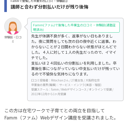
Fammで後悔した卒業生の口コミ・体験談②
講師と合わず分割払いだけが残り後悔
Famm(ファム)で後悔した卒業生の口コミ・体験談(通塾証
明済み)
先生が体調不良が多く、返事がない日もありまし
体験談・口コ
た。夜に質問をしても次の日の夜中近くに返事。わ
ミ
からないことが２日間わからない状態がほとんどで
した。４人に対して１人の先生だったので、イマイ
チでした。
支払いは２４回払いの分割払いを利用しました。卒
業後仕事につながっていない中支払いだけが残ってい
るので不愉快な気持ちになります。
口コミ投稿者：Ritochanさん / 27歳女性 / 大阪府在住
卒業後の業界(職種)：サービス・インフラ(美容・理容)
受講スクール：famm / Webデザインコース / オンラインで受講 /
2022年12月から1ヶ月受講
この方は在宅ワークで子育てとの両立を目指して
Famm（ファム）Webデザイン講座を受講されました。