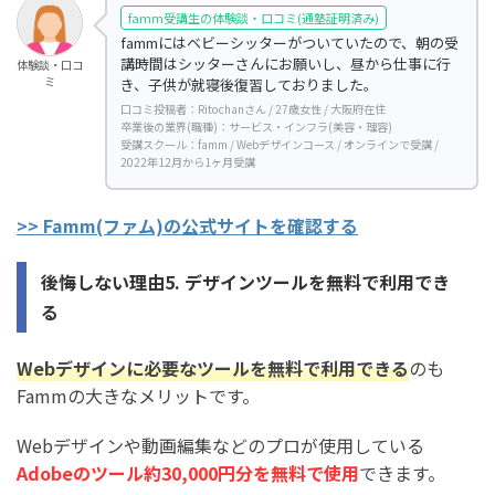
famm受講生の体験談・口コミ(通塾証明済み)
fammにはベビーシッターがついていたので、朝の受
講時間はシッターさんにお願いし、昼から仕事に行
体験談・口コ
ミ
き、子供が就寝後復習しておりました。
口コミ投稿者：Ritochanさん / 27歳女性 / 大阪府在住
卒業後の業界(職種)：サービス・インフラ(美容・理容)
受講スクール：famm / Webデザインコース / オンラインで受講 /
2022年12月から1ヶ月受講
>> Famm(ファム)の公式サイトを確認する
後悔しない理由5. デザインツールを無料で利用でき
る
Webデザインに必要なツールを無料で利用できる
のも
Fammの大きなメリットです。
Webデザインや動画編集などのプロが使用している
Adobeのツール約30,000円分を無料で使用
できます。