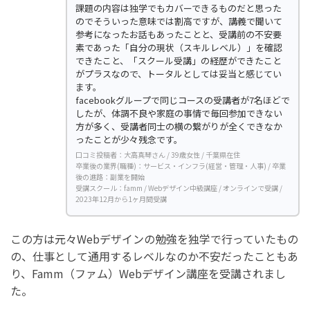
課題の内容は独学でもカバーできるものだと思った
のでそういった意味では割高ですが、講義で聞いて
参考になったお話もあったことと、受講前の不安要
素であった「自分の現状（スキルレベル）」を確認
できたこと、「スクール受講」の経歴ができたこと
がプラスなので、トータルとしては妥当と感じてい
ます。
facebookグループで同じコースの受講者が7名ほどで
したが、体調不良や家庭の事情で毎回参加できない
方が多く、受講者同士の横の繋がりが全くできなか
ったことが少々残念です。
口コミ投稿者：大高真琴さん / 39歳女性 / 千葉県在住
卒業後の業界(職種)：サービス・インフラ(経営・管理・人事) / 卒業
後の進路：副業を開始
受講スクール：famm / Webデザイン中級講座 / オンラインで受講 /
2023年12月から1ヶ月間受講
この方は元々Webデザインの勉強を独学で行っていたもの
の、仕事として通用するレベルなのか不安だったこともあ
り、Famm（ファム）Webデザイン講座を受講されまし
た。