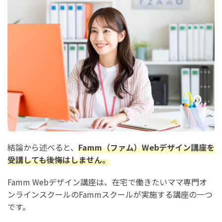
Famm(ファム)で後悔しないための対処法
対処法1. 分からない時は講師にすぐ質問する
対処法2. 卒業後のキャリアをしっかり計画しておく
対処法3. スケジュールに余裕がある時期に受講する
対処法4. SNSやコミュニティで受講者と交流する
対処法5. 入会前に無料カウンセリングに参加しておく
まとめ：Famm(ファム)Webデザイン講座は後悔する？
【卒業生の口コミを調査】
結論から述べると、
Famm（ファム）Webデザイン講座を
受講しても後悔はしません。
Famm Webデザイン講座は、在宅で働きたいママ専門オ
ンラインスクールのFammスクールが実施する講座の一つ
です。