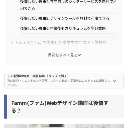
後悔しない理由4. ママ向けのシッターサービスを無料で利
用できる
後悔しない理由5. デザインツールを無料で利用できる
後悔しない理由6. 卒業後もカリキュラムを学び放題
Famm(ファム)で後悔した卒業生の口コミ・体験談
受講生との横のつながりができず後悔
目次をすべて見る
講師と合わず分割払いだけが残り後悔
受講期間が短いことに関する不満
この記事の執筆・検証体制（タップで開く）
Web制作・フロントエンド実務、スクール比較、受講者口コミをもとに編集して
います。
Famm(ファム)で後悔しやすいポイントを調査
後悔1. 講師の返信が遅いことがある
Famm(ファム)Webデザイン講座は後悔す
後悔2. 受講期間が1ヶ月だと短くて大変
る？
後悔3. 案件保証があっても卒業後に稼げない人もいる