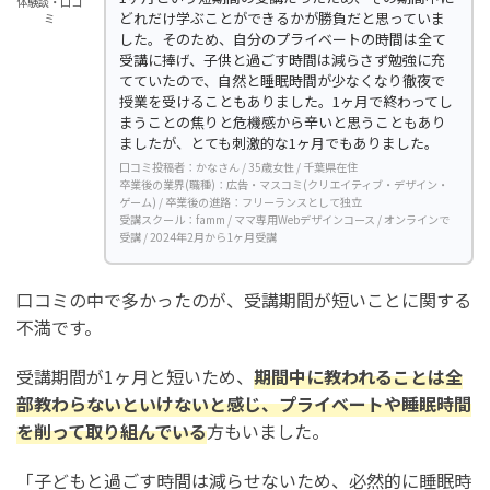
体験談・口コ
どれだけ学ぶことができるかが勝負だと思っていま
ミ
した。そのため、自分のプライベートの時間は全て
受講に捧げ、子供と過ごす時間は減らさず勉強に充
てていたので、自然と睡眠時間が少なくなり徹夜で
授業を受けることもありました。1ヶ月で終わってし
まうことの焦りと危機感から辛いと思うこともあり
ましたが、とても刺激的な1ヶ月でもありました。
口コミ投稿者：かなさん / 35歳女性 / 千葉県在住
卒業後の業界(職種)：広告・マスコミ(クリエイティブ・デザイン・
ゲーム) / 卒業後の進路：フリーランスとして独立
受講スクール：famm / ママ専用Webデザインコース / オンラインで
受講 / 2024年2月から1ヶ月受講
口コミの中で多かったのが、受講期間が短いことに関する
不満です。
受講期間が1ヶ月と短いため、
期間中に教われることは全
部教わらないといけないと感じ、プライベートや睡眠時間
を削って取り組んでいる
方もいました。
「子どもと過ごす時間は減らせないため、必然的に睡眠時