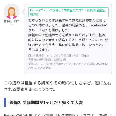
Famm(ファム)で後悔した卒業生の口コミ・体験談(通塾証
明済み)
わからないことは講義の中で気軽に講師さんに聞け
体験談・口コ
るので助かりました。講義の時間外も、Facebookの
ミ
グループ内でも聞けました。
講義の中で勉強の仕方を教えてはくれますが、基本
的には自分で考えて勉強するという形だったので、勉
強の仕方をもう少し具体的に教えて欲しかったとこ
ろはあります。
口コミ投稿者：natsuさん / 40歳女性 / 神奈川県在住
卒業後の業界(職種)：主婦(主婦)
受講スクール：famm / Webデザイン / オンラインで受講 / 2022年12
月から1ヶ月間受講
この辺りは担当する講師やその時の忙しさなど、運に左右
される要素もあるようです。
後悔2. 受講期間が1ヶ月だと短くて大変
FammのWebデザイン講座は短期間集中型でスキルを伸ば