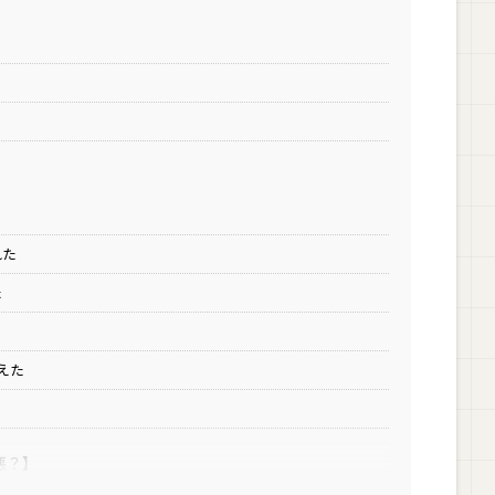
れた
た
えた
悪？】