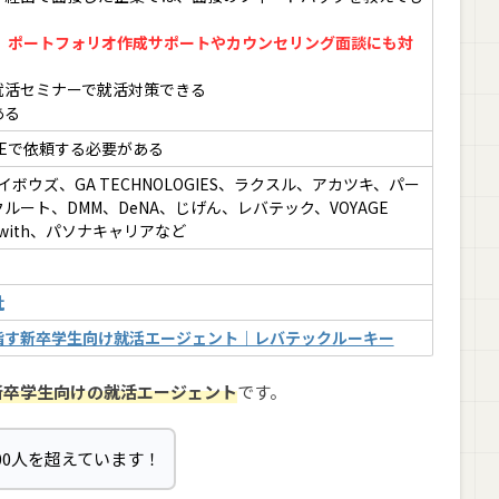
策、ポートフォリオ作成サポートやカウンセリング面談にも対
就活セミナーで就活対策できる
ある
NEで依頼する必要がある
、サイボウズ、GA TECHNOLOGIES、ラクスル、アカツキ、パー
ルート、DMM、DeNA、じげん、レバテック、VOYAGE
with、パソナキャリアなど
社
よくある質問
指す新卒学生向け就活エージェント｜レバテックルーキー
夫？
新卒学生向けの就活エージェント
です。
な服装を着ればいい？
当？
000人を超えています！
が在籍している？