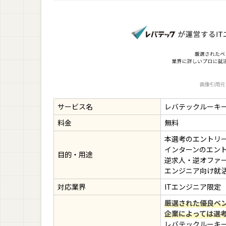
デメリット2. 必ず希望通りの求人を紹介して
デメリット3. 本選考ではなくインターンの案
レバテックルーキーの紹介企業一覧
レバテックルーキーの紹介企業一覧
レバテックルーキーの紹介企業の年収事例
画像引用元
サービス名
レバテックルーキ
レバテックルーキーがおすすめな人の特徴
料金
無料
レバテックルーキーを効率よく利用するポイ
本選考のエントリ
ポイント1. こまめに連絡を取る
インターンのエン
目的・用途
逆求人・逆オファ
ポイント2. 興味がない求人はしっかり断る
エンジニア向け就
ポイント3. 企業ごとのおすすめポイントをし
対応業界
ITエンジニア限定
ポイント4. 「数打ちゃ当たる」的な就活はし
厳選された優良ベ
企業によっては選
ポイント5. エージェントは複数利用する
レバテックルーキ