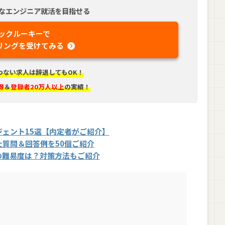
なエンジニア就活を目指せる
ックルーキーで
リングを受けてみる
わない求人は辞退してもOK！
得
＆
登録者20万人以上
の実績！
ェント15選【内定者がご紹介】
質問＆回答例を50個ご紹介
の難易度は？対策方法もご紹介