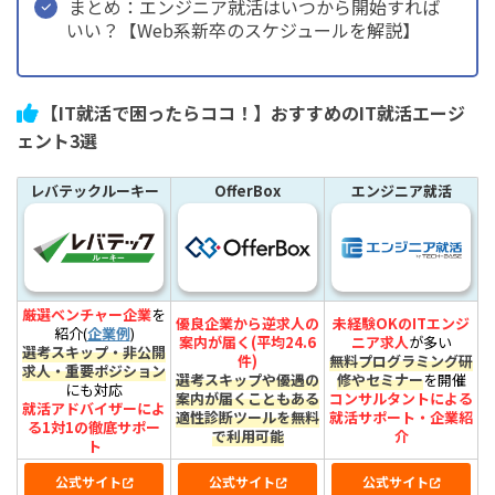
まとめ：エンジニア就活はいつから開始すれば
いい？【Web系新卒のスケジュールを解説】
【IT就活で困ったらココ！】おすすめのIT就活エージ
ェント3選
レバテックルーキー
OfferBox
エンジニア就活
厳選ベンチャー企業
を
優良企業から逆求人の
未経験OKのITエンジ
紹介(
企業例
)
案内が届く(平均24.6
ニア求人
が多い
選考スキップ・非公開
件)
無料プログラミング研
求人・重要ポジション
選考スキップや優遇の
修やセミナー
を開催
にも対応
案内が届くこともある
コンサルタントによる
就活アドバイザーによ
適性診断ツールを無料
就活サポート・企業紹
る1対1の徹底サポー
で利用可能
介
ト
公式サイト
公式サイト
公式サイト