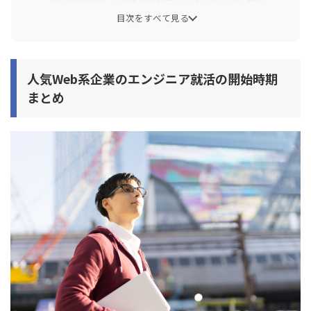
3年生の9月頃：IT企業の短期サマーインターンに参加
目次をすべて見る
3年生の9月頃：志望企業を5~10社程度に選定
3年生の10月頃：本命以外の志望企業の本選考にエントリ
ー
人気Web系企業のエンジニア就活の開始時期
3年生の11月頃：本命の志望企業の本選考にエントリー
まとめ
3年生の12月~1月：内定獲得＆就活終了
まとめ：エンジニア就活はいつから開始すればいい？
【Web系新卒のスケジュールを解説】