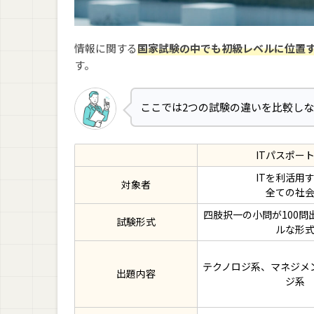
情報に関する
国家試験の中でも初級レベルに位置す
す。
ここでは2つの試験の違いを比較し
ITパスポー
ITを利活用
対象者
全ての社
四肢択一の小問が100問
試験形式
ルな形
テクノロジ系、マネジメ
出題内容
ジ系