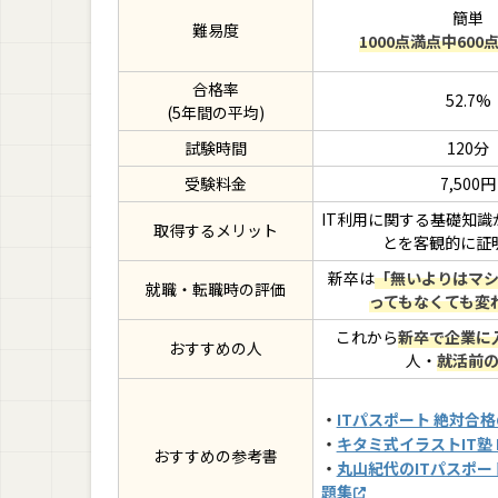
簡単
難易度
1000点満点中600
合格率
52.7%
(5年間の平均)
試験時間
120分
受験料金
7,500円
IT利用に関する基礎知識
取得するメリット
とを客観的に証
新卒は
「無いよりはマ
就職・転職時の評価
ってもなくても変
これから
新卒で企業に
おすすめの人
人・
就活前
・
ITパスポート 絶対合
・
キタミ式イラストIT塾 
おすすめの参考書
・
丸山紀代のITパスポー
題集