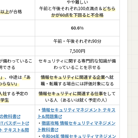
やや難しい
午前と午後それぞれ100点満点＆
どちら
点以上
が合格
かが60点を下回ると不合格
60.6%
午前・午後それぞれ90分
7,500円
が備わっているこ
セキュリティに関する専門的な知識が備
明できる
わっていることを示せる
シ」
、中途は
「あ
情報セキュリティに関連する企業
へ就
わらない」
職・転職する場合には評価対象になる
入社
する予定の
情報セキュリティに関連する仕事
をして
の学生
いる人（あるいは就く予定の人）
・
情報セキュリティマネジメント テキス
格の教科書
ト&問題集
ITパスポート
・
徹底攻略 情報セキュリティマネジメン
ト教科書
ト テキスト&問
・
令和04年 情報セキュリティマネジメン