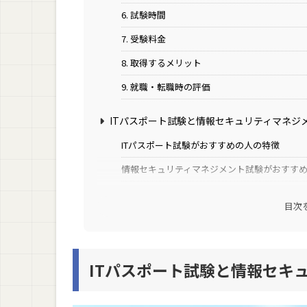
6. 試験時間
7. 受験料金
8. 取得するメリット
9. 就職・転職時の評価
ITパスポート試験と情報セキュリティマネジ
ITパスポート試験がおすすめの人の特徴
情報セキュリティマネジメント試験がおすす
両方取得したい場合はITパスポート試験から
目次
ITパスポート試験・情報セキュリティマネジ
勉強法① 参考書
ITパスポート試験と情報セキ
勉強法② YouTube
勉強法③ 資格教室・講座