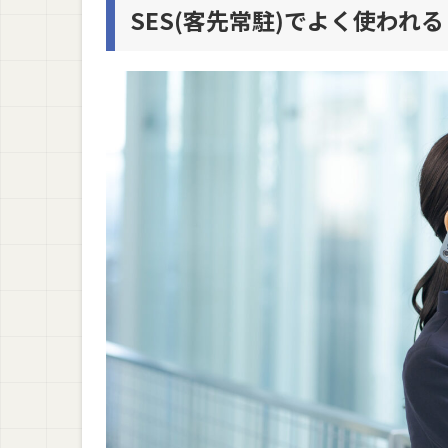
SES(客先常駐)でよく使われ
SES(客先常駐)が退職代行を使うケースは多い
SES(客先常駐)を辞めたい人におすすめの退
退職代行Jobs
退職110番
退職代行ガーディアン
弁護士法人みやび
退職代行EXIT
退職代行でSES(客先常駐)を辞める際の注意点
注意点1. 退職代行サービスは慎重に選ぶ
注意点2. 会社との関係が悪化しないように配
注意点3. 転職エージェントで就職先を探して