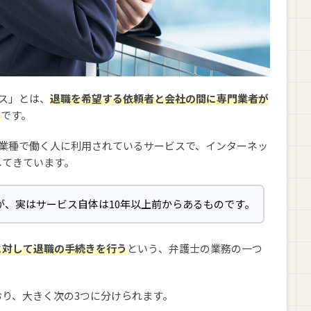
る際によくある質問
大丈夫？
退場できる？
ビス」とは、
退職を希望する依頼者と会社の間に専門業者が
ある？
ス
です。
界・業種で働く人に利用されているサービスで、インターネッ
サービスを利用できる？
してきています。
る方法【体験談や損害賠償についても解説】
が、実はサービス自体は10年以上前からあるものです。
に対して退職の手続きを行う
という、弁護士の業務の一つ
り、大きく次の3つに分けられます。