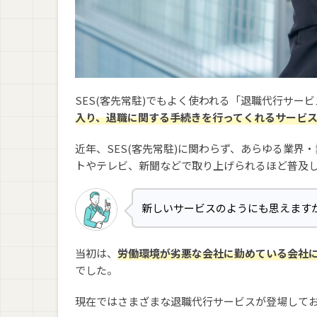
SES(客先常駐)で退職代行サービスを利用す
質問1. SESを退職すると損賠賠償請求される？
質問2. SESのプロジェクト途中で退職しても
質問3. 退職代行サービスを使えばSESを即日
SES(客先常駐)でもよく使われる「退職代行サー
質問4. SESを退職してトラブルになることは
入り、退職に関する手続きを行ってくれるサービ
質問5. 退職代行でSESを辞める際は誰に言う？
近年、SES(客先常駐)に関わらず、あらゆる業
質問6. 就業規則で禁止されていても退職代行
トやテレビ、新聞などで取り上げられるほど普及
まとめ：退職代行でSES(客先常駐)を辞め
新しいサービスのようにも思えます
当初は、
労働環境が劣悪な会社に勤めている会社
でした。
現在ではさまざまな退職代行サービスが登場してお