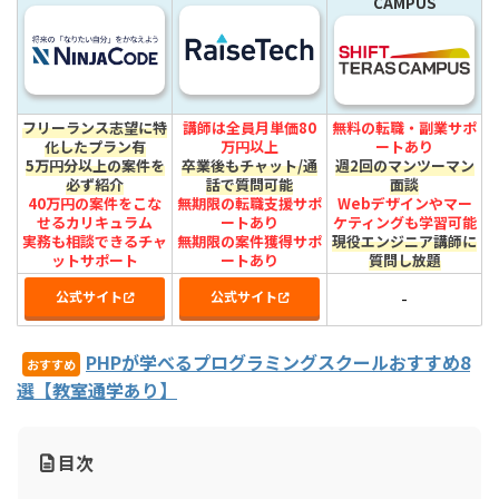
CAMPUS
フリーランス志望に特
講師は全員月単価80
無料の転職・副業サポ
化したプラン有
万円以上
ートあり
5万円分以上の案件を
卒業後もチャット/通
週2回のマンツーマン
必ず紹介
話で質問可能
面談
40万円の案件をこな
無期限の転職支援サポ
Webデザインやマー
せるカリキュラム
ートあり
ケティングも学習可能
実務も相談できるチャ
無期限の案件獲得サポ
現役エンジニア講師に
ットサポート
ートあり
質問し放題
公式サイト
公式サイト
-
PHPが学べるプログラミングスクールおすすめ8
おすすめ
選【教室通学あり】
目次