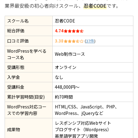
業界最安級の初心者向けスクール、
忍者CODE
です。
スクール名
忍者CODE
総合評価
4.74
口コミ評価
3.38
(
37件
)
WordPressを学べる
Web制作コース
コース名
受講形態
オンライン
入学金
なし
受講料金
448,000円～
累計学習時間(目安)
約70時間
WordPress対応コー
HTML/CSS、JavaScript、PHP、
スでの学習内容
WordPress、jQueryなど
レスポンシブ対応Webサイト
成果物
ブログサイト（Wordpress）
英単語学習アプリ開発