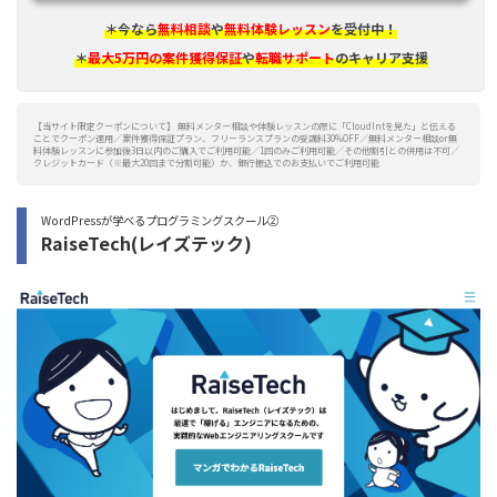
＊今なら
無料相談
や
無料体験レッスン
を受付中！
＊
最大5万円の案件獲得保証
や
転職サポート
のキャリア支援
【当サイト限定クーポンについて】 無料メンター相談や体験レッスンの際に「CloudIntを見た」と伝える
ことでクーポン適用／案件獲得保証プラン、フリーランスプランの受講料30%OFF／無料メンター相談or無
料体験レッスンに参加後3日以内のご購入でご利用可能／1回のみご利用可能／その他割引との併用は不可／
クレジットカード（※最大20回まで分割可能）か、銀行振込でのお支払いでご利用可能
WordPressが学べるプログラミングスクール②
RaiseTech(レイズテック)