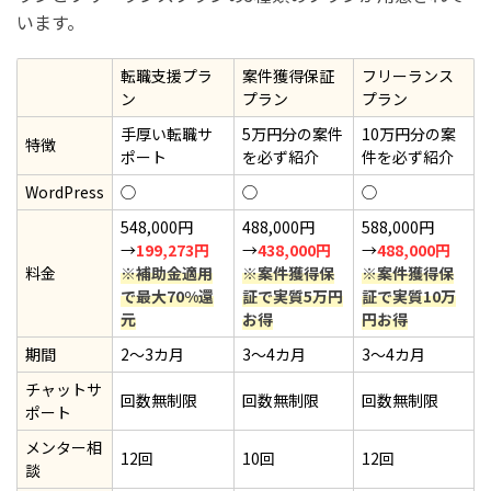
います。
転職支援プラ
案件獲得保証
フリーランス
ン
プラン
プラン
手厚い転職サ
5万円分の案件
10万円分の案
特徴
ポート
を必ず紹介
件を必ず紹介
WordPress
◯
◯
◯
548,000円
488,000円
588,000円
→
199,273円
→
438,000円
→
488,000円
料金
※補助金適用
※案件獲得保
※案件獲得保
で最大70%還
証で実質5万円
証で実質10万
元
お得
円お得
期間
2～3カ月
3～4カ月
3～4カ月
チャットサ
回数無制限
回数無制限
回数無制限
ポート
メンター相
12回
10回
12回
談