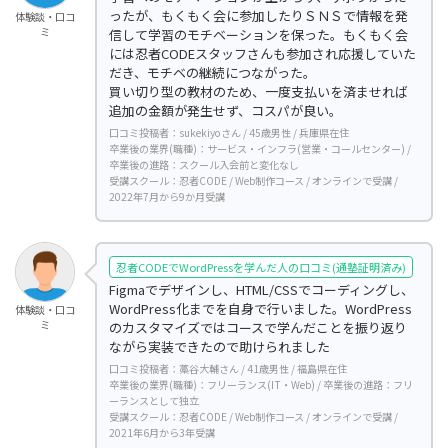
ったが、もくもく会に参加したりＳＮＳで情報を発
体験談・口コ
ミ
信して学習のモチベーションを保った。もくもく会
には忍者CODEスタッフさんも参加され応援していた
だき、モチベの継続につながった。
買い切り型の教材のため、一度支払いを済ませれば
追加の金額が発生せず、コスパが良い。
口コミ投稿者：sukekiyoさん / 45歳男性 / 兵庫県在住
卒業後の業界(職種)：サービス・インフラ(営業・コールセンター) /
卒業後の進路：スクール入会前と変化なし
受講スクール：忍者CODE / Web制作コース / オンラインで受講 /
2022年7月から9か月受講
忍者CODEでWordPressを学んだ人の口コミ(通塾証明済み)
Figmaでデザインし、HTML/CSSでコーディングし、
WordPress化までを自身で行いました。WordPress
体験談・口コ
ミ
のカスタマイズではコースで学んだことを振り返り
ながら実装できたので助けられました
口コミ投稿者：藁谷大輔さん / 41歳男性 / 福島県在住
卒業後の業界(職種)：フリーランス(IT・Web) / 卒業後の進路：フリ
ーランスとして独立
受講スクール：忍者CODE / Web制作コース / オンラインで受講 /
2021年6月から3年受講