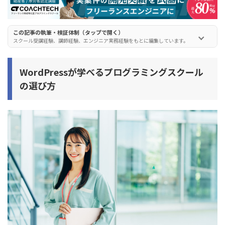
デイトラ
侍エンジニア(SAMURAI ENGINEER)
この記事の執筆・検証体制（タップで開く）
スクール受講経験、講師経験、エンジニア実務経験をもとに編集しています。
インターネットアカデミー
COACHTECH（コーチテック）
WordPressが学べるプログラミングスクール
の選び方
プログラミングスクールでWordPressを学ぶメリットと
デメリット
プログラミングスクールでWordPressを学ぶメリット
プログラミングスクールでWordPressを学ぶデメリット
WordPressが学べるプログラミングスクールをお得に利
用する方法
WordPressが学べるプログラミングスクールの卒業後の
進路