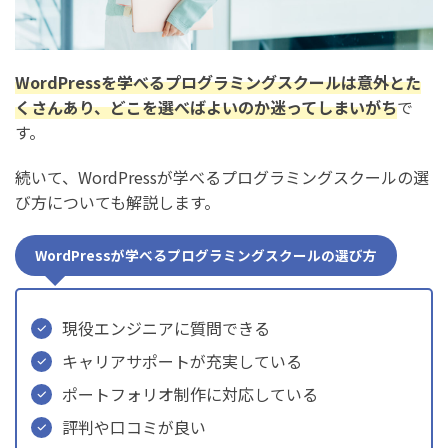
1. 就職・転職
2. フリーランス・独立・副業
3. 起業
WordPressを学べるプログラミングスクールは意外とた
くさんあり、どこを選べばよいのか迷ってしまいがち
で
WordPressを学びたい人必見！プログラミングスクール
す。
の受講者データまとめ
続いて、WordPressが学べるプログラミングスクールの選
プログラミングスクールのオンライン/教室通学の比率
び方についても解説します。
プログラミングスクールの受講期間の分布
WordPressが学べるプログラミングスクールの選び方
プログラミングスクールで挫折した人の割合
働きながらプログラミングスクールを受講した人の割合
現役エンジニアに質問できる
プログラミングスクールの受講生の年代の分布
キャリアサポートが充実している
まとめ：WordPressを学べるプログラミングスクールお
ポートフォリオ制作に対応している
すすめ8選【無料体験講座あり】
評判や口コミが良い