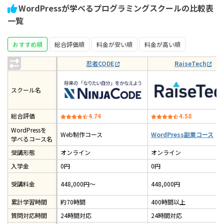
WordPressが学べるプログラミングスクールの比較表
一覧
おすすめ順
総合評価順
料金が安い順
料金が高い順
忍者CODE
RaiseTech
スクール名
総合評価
4.74
4.58
WordPressを
Web制作コース
WordPress副業コース
学べるコース名
受講形態
オンライン
オンライン
入学金
0円
0円
受講料金
448,000円～
448,000円
累計学習時間
約70時間
400時間以上
質問対応時間
24時間対応
24時間対応