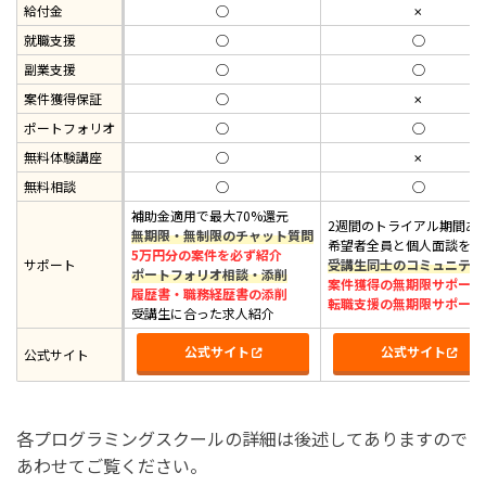
給付金
◯
✗
就職支援
◯
◯
副業支援
◯
◯
案件獲得保証
◯
✗
ポートフォリオ
◯
◯
無料体験講座
◯
✗
無料相談
◯
◯
補助金適用で最大70%還元
2週間のトライアル期間あ
無期限・無制限のチャット質問
希望者全員と個人面談を実
5万円分の案件を必ず紹介
サポート
受講生同士のコミュニティ
ポートフォリオ相談・添削
案件獲得の無期限サポート
履歴書・職務経歴書の添削
転職支援の無期限サポート
受講生に合った求人紹介
公式サイト
公式サイト
公式サイト
各プログラミングスクールの詳細は後述してありますので
あわせてご覧ください。