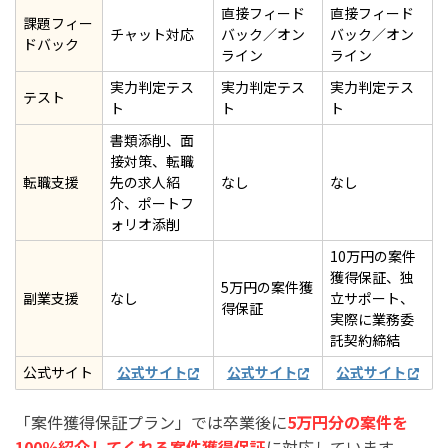
直接フィード
直接フィード
課題フィー
チャット対応
バック／オン
バック／オン
ドバック
ライン
ライン
実力判定テス
実力判定テス
実力判定テス
テスト
ト
ト
ト
書類添削、面
接対策、転職
転職支援
先の求人紹
なし
なし
介、ポートフ
ォリオ添削
10万円の案件
獲得保証、独
5万円の案件獲
副業支援
なし
立サポート、
得保証
実際に業務委
託契約締結
公式サイト
公式サイト
公式サイト
公式サイト
「案件獲得保証プラン」では卒業後に
5万円分の案件を
100％紹介してくれる案件獲得保証
に対応しています。