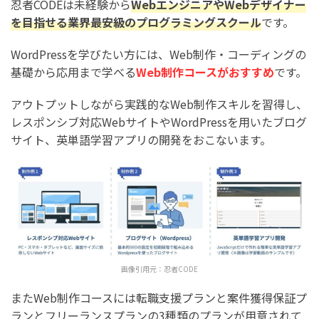
忍者CODEは未経験から
WebエンジニアやWebデザイナー
を目指せる業界最安級のプログラミングスクール
です。
WordPressを学びたい方には、Web制作・コーディングの
基礎から応用まで学べる
Web制作コースがおすすめ
です。
アウトプットしながら実践的なWeb制作スキルを習得し、
レスポンシブ対応WebサイトやWordPressを用いたブログ
サイト、英単語学習アプリの開発をおこないます。
画像引用元：
忍者CODE
またWeb制作コースには転職支援プランと案件獲得保証プ
ランとフリーランスプランの3種類のプランが用意されて