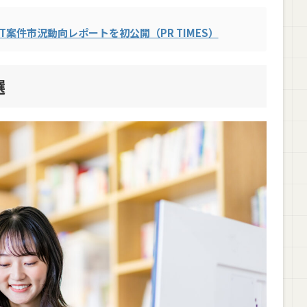
T案件市況動向レポートを初公開（PR TIMES）
選