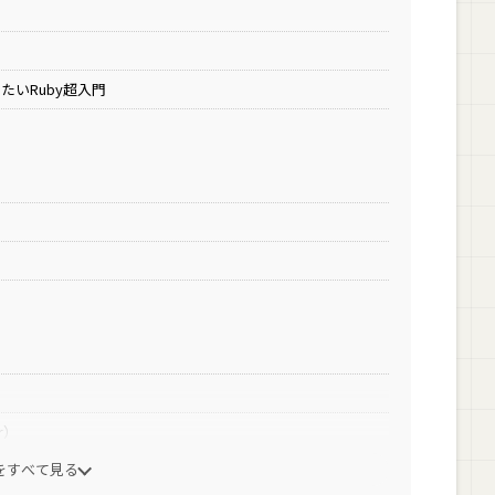
いRuby超入門
ar）
をすべて見る