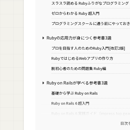
スラスラ読める Rubyふりがなプログラミング
ゼロからわかる Ruby 超入門
プログラミングスクールに通う前にやっておきた
Rubyの応用力が身につく参考書3選
プロを目指す人のためのRuby入門[改訂2版]
RubyではじめるWebアプリの作り方
脱初心者のための問題集 Ruby編
Ruby on Railsが学べる参考書3選
基礎から学ぶ Ruby on Rails
Ruby on Rails 6 超入門
Ruby on Rails 6 実践ガイド（impress top ge
目次
Rubyの本・参考書で効率的に学習する方法