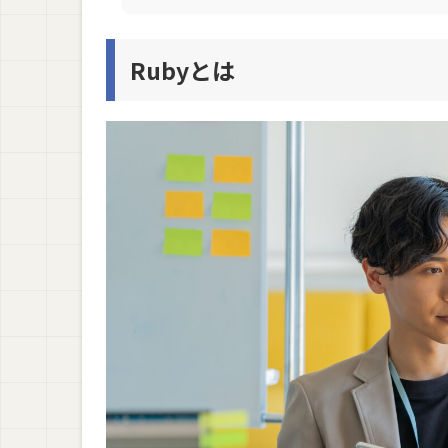
方法1. スキマ時間でコツコツ勉強する
Rubyとは
方法2. アウトプットしながら学習を進める
方法3. わからないときは経験者に質問する
まとめ：Rubyの本・参考書おすすめ9選を