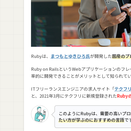
Rubyは、
まつもとゆきひろ氏
が開発した
国産のプ
Ruby on RailsというWebアプリケーショ
率的に開発できることがメリットとして知られて
ITフリーランスエンジニアの求人サイト「
テクフ
と、2021年3月にテクフリに新規登録された
Rub
このようにRubyは、需要の高いプ
たい方が学ぶのにおすすめの言語
で