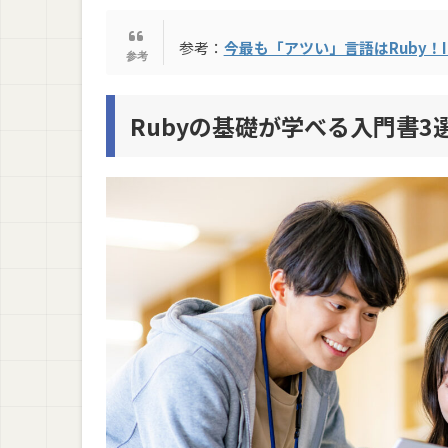
参考：
今最も「アツい」言語はRuby！I
Rubyの基礎が学べる入門書3