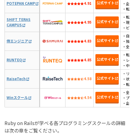
公式サイト
POTEPAN CAMP
4.91
・企業
・転職
・転職
SHIFT TERAS
公式サイト
4.95
・現役
CAMPUS
・ビジ
・自分
公式サイト
侍エンジニア
4.83
・独自
・全て
・転職
公式サイト
RUNTEQ
4.85
・レベ
・中間
・リア
公式サイト
RaiseTech
4.58
・状況
・転職
・全国
公式サイト
Winスクール
4.54
・プロ
・企業
Ruby on Railsが学べる各プログラミングスクールの詳細
は次の章をご覧ください。