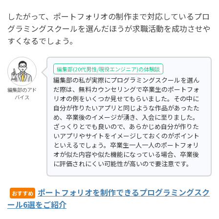
したがって、ポートフォリオの制作まで対応しているプロ
グラミングスクールを選んだほうが求職活動を成功させや
すくなるでしょう。
編集部(20代男性/現役エンジニア)の体験談
編集部の私が実際にプログラミングスクールを選ん
だ際は、無料カウンセリングで卒業生のポートフォ
編集部のアド
バイス
リオの例をいくつか見せてもらいました。その中に
自分が作りたいアプリと同じような作品があったた
め、卒業後のイメージが湧き、入会に至りました。
ざっくりとでも良いので、あらかじめ自分が作りた
いアプリやサイトをイメージしておくのがポイント
といえるでしょう。卒業生一人一人のポートフォリ
オが似た内容や似た機能になっている場合、卒業後
に評価されにくい可能性が高いので要注意です。
ポートフォリオを制作できるプログラミングスク
おすすめ
ール6選をご紹介