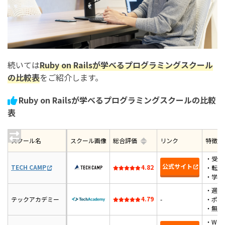
続いては
Ruby on Railsが学べるプログラミングスクール
の比較表
をご紹介します。
Ruby on Railsが学べるプログラミングスクールの比較
表
スクール名
スクール画像
総合評価
リンク
特徴
・受講
公式サイト
TECH CAMP
4.82
・転職
・学習
・週2
4.79
テックアカデミー
-
・ポー
・無料
・We