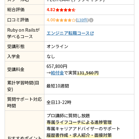
総合評価
4.82
口コミ評価
4.00
(
138件
)
Ruby on Railsが
エンジニア転職コース
学べるコース
受講形態
オンライン
入学金
なし
657,800円
受講料金
→
給付金
で実質
131,560
円
累計学習時間(目
最短10週間
安)
質問サポート対応
全日13-22時
時間
プロ講師に質問し放題
専属ライフコーチによる進捗管理
専属キャリアアドバイザーのサポート
履歴書作成・求人紹介・面接対策
おすすめポイント