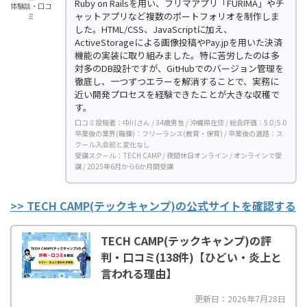
Ruby on Railsを用い、フリマアプリ「FURIMA」やチ
体験談・口コ
ャットアプリなど複数のポートフォリオを制作しま
ミ
した。HTML/CSS、JavaScriptに加え、
ActiveStorageによる画像投稿やPay.jpを用いた決済
機能の実装に取り組みました。特に苦労したのは多
対多のDB設計ですが、GitHubでのバージョン管理を
徹底し、一つずつエラーを解消することで、実務に
近い開発プロセスを経験できたことが大きな収穫で
す。
口コミ投稿者：中川さん / 34歳男性 / 沖縄県在住 / 総合評価：5.0/5.0
卒業後の業界(職種)：フリーランス(教育・保育) / 卒業後の進路：ス
クール入会前と変化なし
受講スクール：TECH CAMP / 夜間休日オンライン / オンラインで受
講 / 2025年6月から6か月間受講
>> TECH CAMP(テックキャンプ)の公式サイトを確認する
TECH CAMP(テックキャンプ)の評
判・口コミ(138件)【ひどい・炎上と
言われる理由】
更新日：2026年7月28日