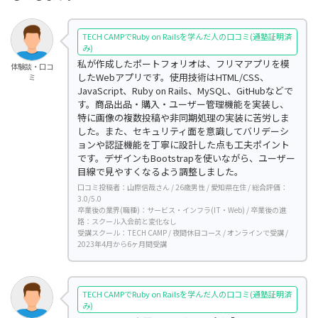
TECH CAMPでRuby on Railsを学んだ人の口コミ(通塾証明済
み)
私が作成したポートフォリオは、フリマアプリを模
体験談・口コ
したWebアプリです。使用技術はHTML/CSS、
ミ
JavaScript、Ruby on Rails、MySQL、GitHubなどで
す。商品出品・購入・ユーザー管理機能を実装し、
特に画像の複数投稿や非同期処理の実装に苦労しま
した。また、セキュリティ面を意識してバリデーシ
ョンや認証機能を丁寧に設計した点も工夫ポイント
です。デザインもBootstrapを使いながら、ユーザー
目線で見やすくなるよう調整しました。
口コミ投稿者：山際信哉さん / 26歳男性 / 愛知県在住 / 総合評価：
3.0/5.0
卒業後の業界(職種)：サービス・インフラ(IT・Web) / 卒業後の進
路：スクール入会前と変化なし
受講スクール：TECH CAMP / 夜間休日コース / オンラインで受講 /
2023年4月から6ヶ月間受講
TECH CAMPでRuby on Railsを学んだ人の口コミ(通塾証明済
み)