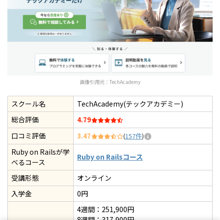
画像引用元：
TechAcademy
スクール名
TechAcademy(テックアカデミー)
総合評価
4.79
口コミ評価
3.47
(
157件
)
Ruby on Railsが学
Ruby on Railsコース
べるコース
受講形態
オンライン
入学金
0円
4週間：251,900円
8週間：317,900円