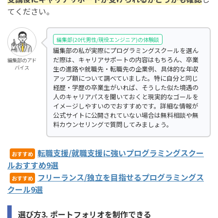
てください。
編集部(20代男性/現役エンジニア)の体験談
編集部の私が実際にプログラミングスクールを選ん
だ際は、キャリアサポートの内容はもちろん、卒業
編集部のアド
バイス
生の進路や就職先・転職先の企業例、具体的な年収
アップ額について調べていました。特に自分と同じ
経歴・学歴の卒業生がいれば、そうした似た境遇の
人のキャリアパスを聞いておくと現実的なゴールを
イメージしやすいのでおすすめです。詳細な情報が
公式サイトに公開されていない場合は無料相談や無
料カウンセリングで質問してみましょう。
転職支援/就職支援に強いプログラミングスクー
おすすめ
ルおすすめ9選
フリーランス/独立を目指せるプログラミングス
おすすめ
クール9選
選び方3. ポートフォリオを制作できる