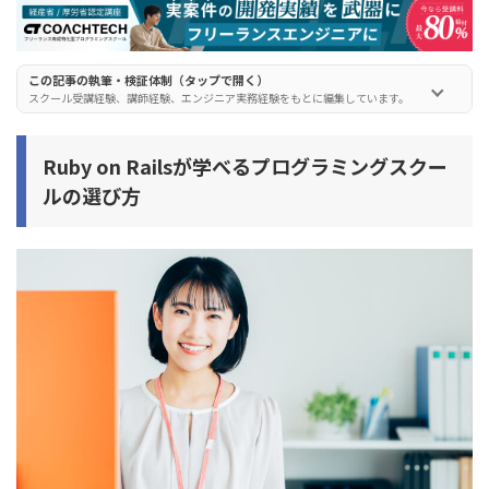
侍エンジニア(SAMURAI ENGINEER)
デイトラ
この記事の執筆・検証体制（タップで開く）
スクール受講経験、講師経験、エンジニア実務経験をもとに編集しています。
RUNTEQ(ランテック)
RaiseTech(レイズテック)
Ruby on Railsが学べるプログラミングスクー
Winスクール
ルの選び方
プログラミングスクールでRuby on Railsを学習するメリ
ット
メリット1. 効率的にプログラミングを学習できる
メリット2. キャリアアップが有利になる
メリット3. プロのエンジニア講師に質問できる
メリット4. 挫折することなくモチベーションを維持できる
Ruby on Railsが学べるプログラミングスクールをお得に