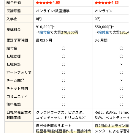
総合評価
4.95
4.85
受講形態
オンライン/教室通学
オンライン
入学金
0円
0円
910,800円~
550,000円〜
受講料金
→
給付金
で実質
270,800
円
→
給付金
で実質
131,40
累計学習時間
最短3ヶ月
9ヶ月間
給付金
◯
◯
転職支援
◯
◯
転職保証
◯
✗
ポートフォリオ
◯
◯
チーム開発
◯
✗
チャット質問
◯
◯
コミュニティ
◯
◯
無料相談
◯
◯
自社開発企業の
クラウドワークス、ピクスタ、
Relic、iCARE、farmo、
転職実績
コインチェック、ドリコムなど
SIVA、ベストティーチ
自己分析面談サポート
月2回のオンライン面談
履歴書/職務経歴書作成・面接対策
メンターによる学習進