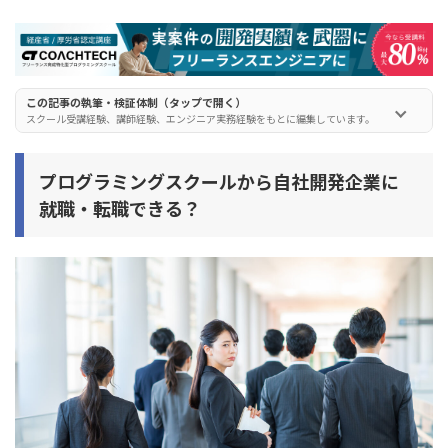
メリット5：異業種の専門知識や経験を活かしやすい
プログラミングスクールから自社開発企業のエンジニア
に就職するデメリット
この記事の執筆・検証体制（タップで開く）
スクール受講経験、講師経験、エンジニア実務経験をもとに編集しています。
デメリット1：人脈を広げにくい
デメリット2：スキルが偏る可能性がある
プログラミングスクールから自社開発企業に
デメリット3：プログラミングだけに専念できない
就職・転職できる？
デメリット4：希望する業務を任されない可能性もある
デメリット5：同じ職場で働き続けなければならない
自社開発企業に就職/転職できるプログラミングスクール
の選び方
選び方1. 自社開発企業に向けた就職・転職支援が手厚い
選び方2. 自社開発企業を紹介している