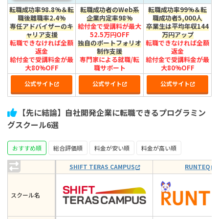
転職成功率98.8%＆転
転職成功者のWeb系
転職成功率99%＆転
職後離職率2.4%
企業内定率98%
職成功者5,000人
専任アドバイザーのキ
給付金で受講料が最大
卒業生は平均年収144
ャリア支援
52.5万円OFF
万円アップ
転職できなければ全額
独自のポートフォリオ
転職できなければ全額
返金
制作支援
返金
給付金で受講料金が最
専門家による就職/転
給付金で受講料金が最
大80%OFF
職サポート
大80%OFF
公式サイト
公式サイト
公式サイト
【先に結論】自社開発企業に転職できるプログラミン
グスクール6選
おすすめ順
総合評価順
料金が安い順
料金が高い順
SHIFT TERAS CAMPUS
RUNTEQ
スクール名