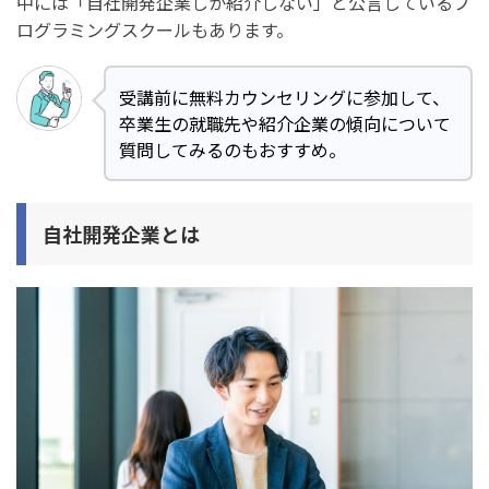
中には「自社開発企業しか紹介しない」と公言しているプ
方法1. 興味のあるサービスを提供している企業を探す
ログラミングスクールもあります。
方法2. ポートフォリオで企画力を示す
受講前に無料カウンセリングに参加して、
方法3. 今いる職場で提案力を磨く
卒業生の就職先や紹介企業の傾向について
方法4. プログラミングスクールで自社開発企業の現役エン
質問してみるのもおすすめ。
ジニアを担当につけてもらう
方法5. プログラミングスクールの交流会で自社開発企業を
目指している方と情報交換する
自社開発企業とは
自社開発企業への就職/転職を目指す人必見！プログラミ
ングスクールの受講者データまとめ
プログラミングスクールのオンライン/教室通学の比率
プログラミングスクールの受講期間の分布
プログラミングスクールで挫折した人の割合
働きながらプログラミングスクールを受講した人の割合