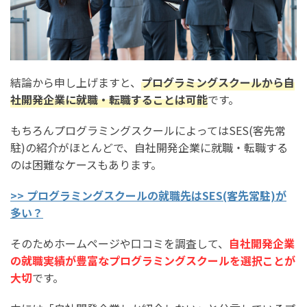
選び方3. ポートフォリオ制作に対応している
自社開発企業に就職/転職できるプログラミングスクール
の比較表
自社開発企業に就職/転職できるプログラミングスクール
結論から申し上げますと、
プログラミングスクールから自
社開発企業に就職・転職することは可能
です。
おすすめ6選
SHIFT TERAS CAMPUS(旧DMM WEBCAMP)
もちろんプログラミングスクールによってはSES(客先常
駐)の紹介がほとんどで、自社開発企業に就職・転職する
RUNTEQ(ランテック)
のは困難なケースもあります。
TECH CAMP(テックキャンプ)
>> プログラミングスクールの就職先はSES(客先常駐)が
Tech Mentor(テックメンター)
多い？
ポテパンキャンプ
そのためホームページや口コミを調査して、
自社開発企業
DIVE INTO CODE(DPro)
の就職実績が豊富なプログラミングスクールを選択ことが
大切
です。
プログラミングスクールから自社開発企業への就職・転
職を成功させる方法