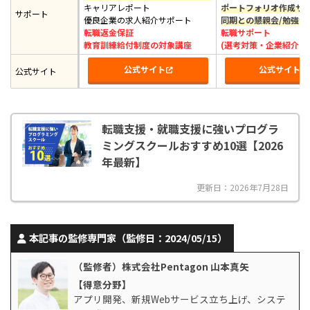
キャリアレポート
ポートフォリオ作成サ
サポート
優良企業の求人紹介サポート
同期との懇親会/勉強会
転職返金保証
転職サポート
教育訓練給付制度の対象講座
(選考対策・企業紹介な
公式サイト
公式サイト
公式サイト
転職支援・就職支援に強いプログラ
ミングスクールおすすめ10選【2026
年最新】
更新日：2026年7月28日
本記事の監修専門家（監修日：2024/05/15）
（監修者）株式会社Pentagon 山本真矢
【得意分野】
アプリ開発、新規Webサービス立ち上げ、システ