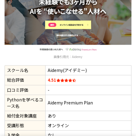
画像引用元：
Aidemy
スクール名
Aidemy(アイデミー)
総合評価
4.51
口コミ評価
-
Pythonを学べるコ
Aidemy Premium Plan
ース名
給付金対象講座
あり
受講形態
オンライン
入学金
なし