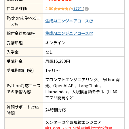
口コミ評価
4.00
(
177件
)
Pythonを学べるコ
生成AIエンジニアコース
ース名
給付金対象講座
生成AIエンジニアコース
受講形態
オンライン
入学金
なし
受講料金
月額16,280円
受講期間(目安)
1ヶ月〜
プロンプトエンジニアリング、Python開
Python対応コース
発、OpenAI API、LangChain、
での学習内容
LlamaIndex、大規模言語モデル（LLM）
アプリ開発など
質問サポート対応
24時間対応
時間
メンターは全員現役エンジニア
約1,000レッスンが月額制で学び放題