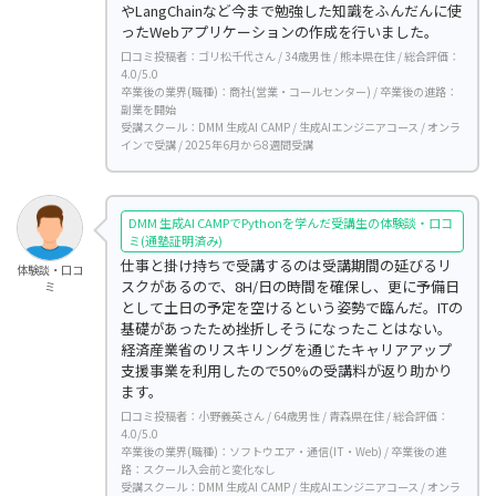
やLangChainなど今まで勉強した知識をふんだんに使
ったWebアプリケーションの作成を行いました。
口コミ投稿者：ゴリ松千代さん / 34歳男性 / 熊本県在住 / 総合評価：
4.0/5.0
卒業後の業界(職種)：商社(営業・コールセンター) / 卒業後の進路：
副業を開始
受講スクール：DMM 生成AI CAMP / 生成AIエンジニアコース / オンラ
インで受講 / 2025年6月から8週間受講
DMM 生成AI CAMPでPythonを学んだ受講生の体験談・口コ
ミ(通塾証明済み)
仕事と掛け持ちで受講するのは受講期間の延びるリ
体験談・口コ
スクがあるので、8H/日の時間を確保し、更に予備日
ミ
として土日の予定を空けるという姿勢で臨んだ。ITの
基礎があったため挫折しそうになったことはない。
経済産業省のリスキリングを通じたキャリアアップ
支援事業を利用したので50%の受講料が返り助かり
ます。
口コミ投稿者：小野義英さん / 64歳男性 / 青森県在住 / 総合評価：
4.0/5.0
卒業後の業界(職種)：ソフトウエア・通信(IT・Web) / 卒業後の進
路：スクール入会前と変化なし
受講スクール：DMM 生成AI CAMP / 生成AIエンジニアコース / オンラ