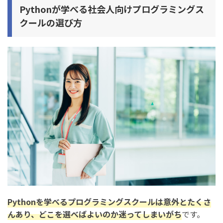
Pythonが学べる社会人向けプログラミングス
TechAcademy(テックアカデミー)
クールの選び方
インターネットアカデミー
.Pro（ドットプロ）
デイトラ
Pythonが学べる社会人向けプログラミングスクールをお
得に利用する方法
1. 教育訓練給付金を利用する
2. リスキリング補助金を利用する
Pythonが学べる社会人向けプログラミングスクールの卒
業後の進路
1. 就職・転職
Pythonを学べるプログラミングスクールは意外とたくさ
2. フリーランス・独立・副業
んあり、どこを選べばよいのか迷ってしまいがち
です。