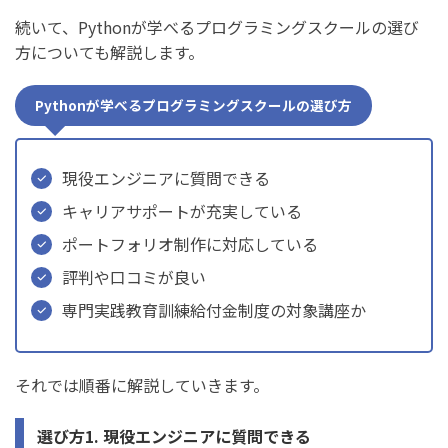
3. 起業
続いて、Pythonが学べるプログラミングスクールの選び
方についても解説します。
社会人向けプログラミングスクールでPythonを学ぶメリ
ットとデメリット
Pythonが学べるプログラミングスクールの選び方
社会人向けプログラミングスクールでPythonを学ぶメリッ
ト
現役エンジニアに質問できる
社会人向けプログラミングスクールでPythonを学ぶデメリ
ット
キャリアサポートが充実している
ポートフォリオ制作に対応している
Pythonが学べる社会人向けプログラミングスクールに関
評判や口コミが良い
するよくある質問
専門実践教育訓練給付金制度の対象講座か
Pythonが学べる社会人向けの安いスクールはどこ？
無料でPythonが学べる社会人向けスクールはある？
東京でPythonを学べる社会人向けのスクールはどこ？
それでは順番に解説していきます。
Pythonの社会人向けスクールはオンラインと通学どっちが
選び方1. 現役エンジニアに質問できる
おすすめ？