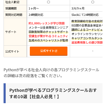
社会人歓迎
◯
◯
受講期間
1ヶ月〜
3/6/9ヶ月
質問対応時間
24時間対応
Slackにて24時間対応
教育訓練給付金の支給対象
約1,000レッスンが学び放題
8日間の全額返金保証あり
メンターは全員現役エンジニア
講師によるコードレビュー
サポート
回数無制限のチャットサポート
オンラインカウンセリング
受講生が繋がれるコミュニティ
キャリアコンサルタント相
生成AIのスペシャリストが監修
追加費用無しの選び放題シ
公式サイト
-
公式サイト
Pythonが学べる社会人向けの各プログラミングスクール
の詳細は次の段落をご覧ください。
Pythonが学べるプログラミングスクールおす
すめ10選【社会人必見！】