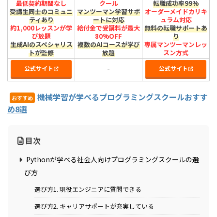
最低契約期間なし
クール
転職成功率99%
受講生同士のコミュニ
マンツーマン学習サポ
オーダーメイドカリキ
ティあり
ートに対応
ュラム対応
約1,000レッスンが学
給付金で受講料が最大
無料の転職サポートあ
び放題
80%OFF
り
生成AIのスペシャリス
複数のAIコースが学び
専属マンツーマンレッ
トが監修
放題
スン方式
-
公式サイト
公式サイト
機械学習が学べるプログラミングスクールおすす
おすすめ
め8選
目次
Pythonが学べる社会人向けプログラミングスクールの選
び方
選び方1. 現役エンジニアに質問できる
選び方2. キャリアサポートが充実している