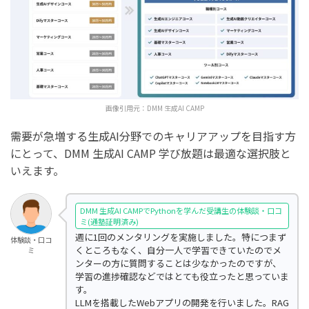
画像引用元：
DMM 生成AI CAMP
需要が急増する生成AI分野でのキャリアアップを目指す方
にとって、DMM 生成AI CAMP 学び放題は最適な選択肢と
いえます。
DMM 生成AI CAMPでPythonを学んだ受講生の体験談・口コ
ミ(通塾証明済み)
週に1回のメンタリングを実施しました。特につまず
体験談・口コ
くところもなく、自分一人で学習できていたのでメ
ミ
ンターの方に質問することは少なかったのですが、
学習の進捗確認などではとても役立ったと思っていま
す。
LLMを搭載したWebアプリの開発を行いました。RAG