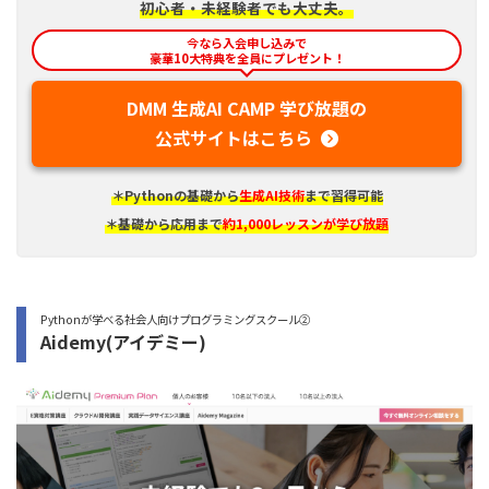
初心者・未経験者でも大丈夫。
今なら入会申し込みで
豪華10大特典を全員にプレゼント！
DMM 生成AI CAMP 学び放題の
公式サイトはこちら
＊Pythonの基礎から
生成AI技術
まで習得可能
＊基礎から応用まで
約1,000レッスンが学び放題
Pythonが学べる社会人向けプログラミングスクール②
Aidemy(アイデミー)