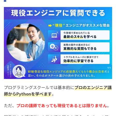
Pythonの社会人向けスクールは初心者でも大丈夫？
Pythonを学びたい人必見！社会人向けプログラミングス
クールの受講者データまとめ
プログラミングスクールのオンライン/教室通学の比率
プログラミングスクールの受講期間の分布
プログラミングスクールで挫折した人の割合
働きながらプログラミングスクールを受講した人の割合
プログラミングスクールの受講生の年代の分布
まとめ：Pythonが学べるプログラミングスクールおすす
プログラミングスクールでは基本的に
プロのエンジニア講
め10選を比較【社会人必見！】
師からPythonを学べます
。
ただ、
プロの講師であっても現役であるとは限りません
。