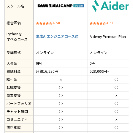
スクール名
総合評価
4.58
4.51
Pythonを
生成AIエンジニアコース
Aidemy Premium Plan
学べるコース
受講形式
オンライン
オンライン
入会金
0円
0円
受講料金
月額16,280円
528,000円~
給付金
✗
◯
転職支援
◯
◯
副業支援
◯
✗
ポートフォリオ
◯
◯
チャット質問
◯
◯
コミュニティ
◯
✗
無料相談
◯
◯