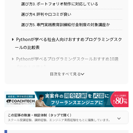
選び方3. ポートフォリオ制作に対応している
選び方4. 評判や口コミが良い
選び方5. 専門実践教育訓練給付金制度の対象講座か
Pythonが学べる社会人向けおすすめプログラミングスク
ールの比較表
Pythonが学べるプログラミングスクールおすすめ10選
【社会人必見！】
目次をすべて見る
DMM 生成AI CAMP 学び放題
Aidemy(アイデミー)
侍エンジニア(SAMURAI ENGINEER)
キカガク
この記事の執筆・検証体制（タップで開く）
忍者CODE
スクール受講経験、講師経験、エンジニア実務経験をもとに編集しています。
SHIFT TERAS CAMPUS(旧DMM WEBCAMP)