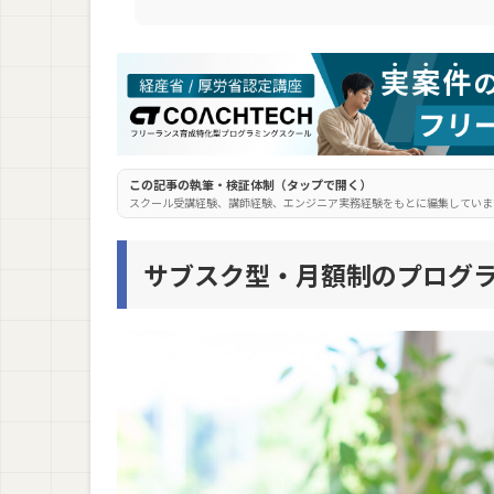
techgym（テックジム）
Cucua（ククア）
Tech Partners College（テックパートナー
サブスク型・月額制のプログラミングスクー
メリット① 一括で多額の費用を支払う必要が
この記事の執筆・検証体制（タップで開く）
スクール受講経験、講師経験、エンジニア実務経験をもとに編集していま
メリット② 受講期間を自由に決められる
メリット③ 短期間で膨大な学習をすればコス
サブスク型・月額制のプログ
サブスク型・月額制のプログラミングスクー
デメリット① 転職・独立サポートがない場合
デメリット② 自学自習できないと挫折しやす
デメリット③ だらだら継続し続けてしまう可
サブスク型・月額制で学びたい人必見！プロ