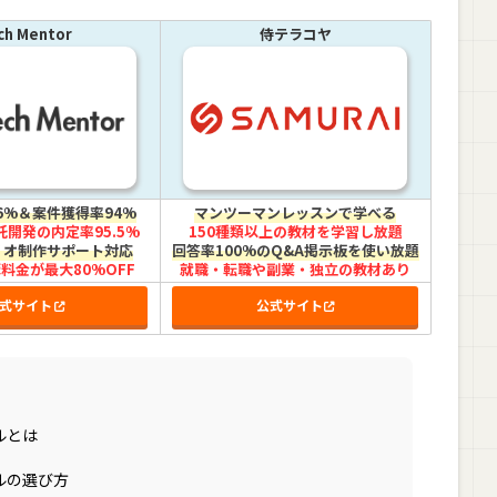
ch Mentor
侍テラコヤ
6%＆案件獲得率94%
マンツーマンレッスンで学べる
開発の内定率95.5%
150種類以上の教材を学習し放題
リオ制作サポート対応
回答率100%のQ&A掲示板を使い放題
料金が最大80%OFF
就職・転職や副業・独立の教材あり
式サイト
公式サイト
ルとは
ルの選び方