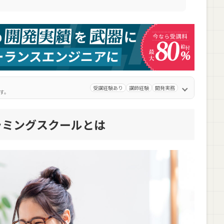
ズカレッジ）
ルのメリット
ない
受講経験あり
講師経験
開発実務
す。
パがよい
ラミングスクールとは
ルのデメリット
が多い
い
能性がある
グラミングスクールの受講者データまとめ