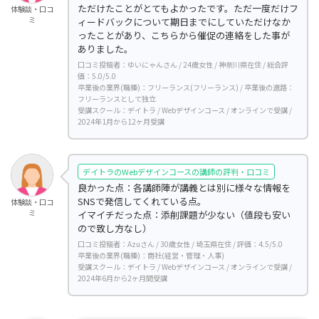
ただけたことがとてもよかったです。ただ一度だけフ
体験談・口コ
ミ
ィードバックについて期日までにしていただけなか
ったことがあり、こちらから催促の連絡をした事が
ありました。
口コミ投稿者：ゆいにゃんさん / 24歳女性 / 神奈川県在住 / 総合評
価：5.0/5.0
卒業後の業界(職種)：フリーランス(フリーランス) / 卒業後の進路：
フリーランスとして独立
受講スクール：デイトラ / Webデザインコース / オンラインで受講 /
2024年1月から12ヶ月受講
デイトラのWebデザインコースの講師の評判・口コミ
良かった点：各講師陣が講義とは別に様々な情報を
SNSで発信してくれている点。
体験談・口コ
ミ
イマイチだった点：添削課題が少ない（値段も安い
ので致し方なし）
口コミ投稿者：Azuさん / 30歳女性 / 埼玉県在住 / 評価：4.5/5.0
卒業後の業界(職種)：商社(経営・管理・人事)
受講スクール：デイトラ / Webデザインコース / オンラインで受講 /
2024年6月から2ヶ月間受講