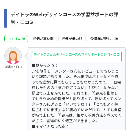
デイトラのWebデザインコースの学習サポートの評
判・口コミ
おすすめ順
評価が高い順
評価が低い順
受講年が新しい順
受
デイトラのWebデザインコースの学習サポートの評判・口コ
ミ
■良かった点：
体験談・口コ
LPを制作し、メンターさんにレビューしてもらうと
ミ
いう課題がありました。それまではバナーなども作
っても誰かに見てもらうこともなかったので、一旦完
成したものの「何か物足りない」と感じ、なかなか
提出できませんでした。それでも、問題点を指摘し
てもらうための提出だと割り切って、思い切ってメン
ターさんに送ると「いいですね！」「とてもよく整
理されています」など褒めていただけて、とても自信
が持てました。問題点は、細かく改善方法を教えてく
ださり、納得のいく修正ができました。
■イマイチだった点：