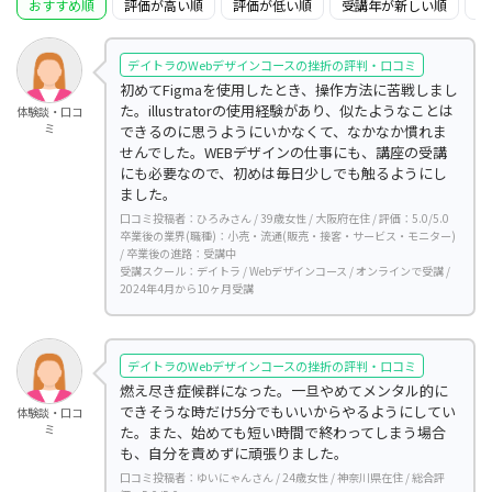
おすすめ順
評価が高い順
評価が低い順
受講年が新しい順
受
デイトラのWebデザインコースの挫折の評判・口コミ
初めてFigmaを使用したとき、操作方法に苦戦しまし
た。illustratorの使用経験があり、似たようなことは
体験談・口コ
ミ
できるのに思うようにいかなくて、なかなか慣れま
せんでした。WEBデザインの仕事にも、講座の受講
にも必要なので、初めは毎日少しでも触るようにし
ました。
口コミ投稿者：ひろみさん / 39歳女性 / 大阪府在住 / 評価：5.0/5.0
卒業後の業界(職種)：小売・流通(販売・接客・サービス・モニター)
/ 卒業後の進路：受講中
受講スクール：デイトラ / Webデザインコース / オンラインで受講 /
2024年4月から10ヶ月受講
デイトラのWebデザインコースの挫折の評判・口コミ
燃え尽き症候群になった。一旦やめてメンタル的に
できそうな時だけ5分でもいいからやるようにしてい
体験談・口コ
ミ
た。また、始めても短い時間で終わってしまう場合
も、自分を責めずに頑張りました。
口コミ投稿者：ゆいにゃんさん / 24歳女性 / 神奈川県在住 / 総合評