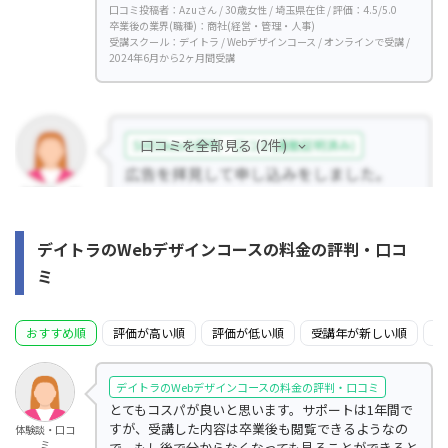
口コミ投稿者：Azuさん / 30歳女性 / 埼玉県在住 / 評価：4.5/5.0
卒業後の業界(職種)：商社(経営・管理・人事)
受講スクール：デイトラ / Webデザインコース / オンラインで受講 /
2024年6月から2ヶ月間受講
口コミを全部見る (2件)
デイトラのWebデザインコースの料金の評判・口コ
ミ
おすすめ順
評価が高い順
評価が低い順
受講年が新しい順
受
デイトラのWebデザインコースの料金の評判・口コミ
とてもコスパが良いと思います。サポートは1年間で
すが、受講した内容は卒業後も閲覧できるようなの
体験談・口コ
ミ
で、もし後で分からなくなっても見ることができると