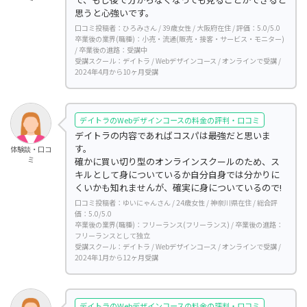
思うと心強いです。
口コミ投稿者：ひろみさん / 39歳女性 / 大阪府在住 / 評価：5.0/5.0
卒業後の業界(職種)：小売・流通(販売・接客・サービス・モニター)
/ 卒業後の進路：受講中
受講スクール：デイトラ / Webデザインコース / オンラインで受講 /
2024年4月から10ヶ月受講
デイトラのWebデザインコースの料金の評判・口コミ
デイトラの内容であればコスパは最強だと思いま
す。
体験談・口コ
ミ
確かに買い切り型のオンラインスクールのため、ス
キルとして身についているか自分自身では分かりに
くいかも知れませんが、確実に身についているので!
口コミ投稿者：ゆいにゃんさん / 24歳女性 / 神奈川県在住 / 総合評
価：5.0/5.0
卒業後の業界(職種)：フリーランス(フリーランス) / 卒業後の進路：
フリーランスとして独立
受講スクール：デイトラ / Webデザインコース / オンラインで受講 /
2024年1月から12ヶ月受講
デイトラのWebデザインコースの料金の評判・口コミ