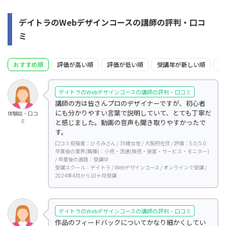
デイトラのWebデザインコースの講師の評判・口コ
ミ
おすすめ順
評価が高い順
評価が低い順
受講年が新しい順
受
デイトラのWebデザインコースの講師の評判・口コミ
講師の方は皆さんプロのデザイナーですが、初心者
にも分かりやすい言葉で説明していて、とても丁寧だ
体験談・口コ
ミ
と感じました。動画の音声も聞き取りやすかったで
す。
口コミ投稿者：ひろみさん / 39歳女性 / 大阪府在住 / 評価：5.0/5.0
卒業後の業界(職種)：小売・流通(販売・接客・サービス・モニター)
/ 卒業後の進路：受講中
受講スクール：デイトラ / Webデザインコース / オンラインで受講 /
2024年4月から10ヶ月受講
デイトラのWebデザインコースの講師の評判・口コミ
作品のフィードバックについてかなり細かくしてい