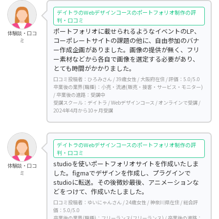
デイトラのWebデザインコースのポートフォリオ制作の評
判・口コミ
ポートフォリオに載せられるようなイベントのLP、
体験談・口コ
コーポレートサイトの課題の他に、自由参加のバナ
ミ
ー作成企画がありました。画像の提供が無く、フリ
ー素材などから各自で画像を選定する必要があり、
とても時間がかかりました。
口コミ投稿者：ひろみさん / 39歳女性 / 大阪府在住 / 評価：5.0/5.0
卒業後の業界(職種)：小売・流通(販売・接客・サービス・モニター)
/ 卒業後の進路：受講中
受講スクール：デイトラ / Webデザインコース / オンラインで受講 /
2024年4月から10ヶ月受講
デイトラのWebデザインコースのポートフォリオ制作の評
判・口コミ
studioを使いポートフォリオサイトを作成いたしま
体験談・口コ
した。figmaでデザインを作成し、プラグインで
ミ
studioに転送。その後微妙最後、アニメーションな
どをつけて、作成いたしました。
口コミ投稿者：ゆいにゃんさん / 24歳女性 / 神奈川県在住 / 総合評
価：5.0/5.0
卒業後の業界(職種)：フリーランス(フリーランス) / 卒業後の進路：