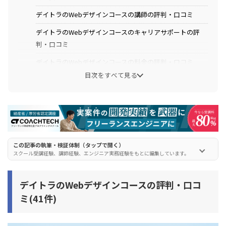
デイトラのWebデザインコースの講師の評判・口コミ
デイトラのWebデザインコースのキャリアサポートの評
判・口コミ
デイトラのWebデザインコースの料金の評判・口コミ
目次をすべて見る
デイトラのWebデザインコースの働きながらの評判・口コ
ミ
デイトラのWebデザインコースの割引・キャンペーンの評
判・口コミ
デイトラのWebデザインコースのコミュニティの評判・口
この記事の執筆・検証体制（タップで開く）
コミ
スクール受講経験、講師経験、エンジニア実務経験をもとに編集しています。
デイトラのWebデザインコースの無料体験の評判・口コミ
デイトラのWebデザインコースの評判・口コ
デイトラのWebデザインコースの概要
ミ(41件)
デイトラのWebデザインコースの学習内容