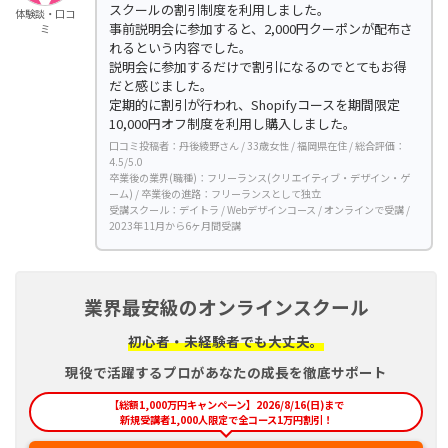
スクールの割引制度を利用しました。
体験談・口コ
事前説明会に参加すると、2,000円クーポンが配布さ
ミ
れるという内容でした。
説明会に参加するだけで割引になるのでとてもお得
だと感じました。
定期的に割引が行われ、Shopifyコースを期間限定
10,000円オフ制度を利用し購入しました。
口コミ投稿者：丹後綾野さん / 33歳女性 / 福岡県在住 / 総合評価：
4.5/5.0
卒業後の業界(職種)：フリーランス(クリエイティブ・デザイン・ゲ
ーム) / 卒業後の進路：フリーランスとして独立
受講スクール：デイトラ / Webデザインコース / オンラインで受講 /
2023年11月から6ヶ月間受講
業界最安級のオンラインスクール
初心者・未経験者でも大丈夫。
現役で活躍するプロがあなたの成長を徹底サポート
【総額1,000万円キャンペーン】2026/8/16(日)まで
新規受講者1,000人限定で全コース1万円割引！