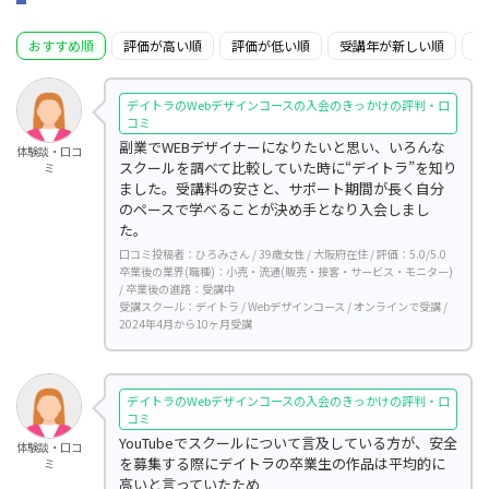
手順1：デイトラ公式サイトにアクセスする
おすすめ順
評価が高い順
評価が低い順
受講年が新しい順
受
手順2：利用規約とプライバシーポリシーに同意してアカ
ウント登録する
デイトラのWebデザインコースの入会のきっかけの評判・口
コミ
手順3：Webデザインコースの「カートに入れる」をタッ
副業でWEBデザイナーになりたいと思い、いろんな
体験談・口コ
プする
スクールを調べて比較していた時に“デイトラ”を知り
ミ
ました。受講料の安さと、サポート期間が長く自分
手順4：Webデザインコースの購入ボタンをタップする
のペースで学べることが決め手となり入会しまし
た。
手順5：クレジットカード情報を入力し「支払う」をタッ
口コミ投稿者：ひろみさん / 39歳女性 / 大阪府在住 / 評価：5.0/5.0
プする
卒業後の業界(職種)：小売・流通(販売・接客・サービス・モニター)
/ 卒業後の進路：受講中
受講スクール：デイトラ / Webデザインコース / オンラインで受講 /
まとめ：デイトラのWebデザインコースの評判・口コミ
2024年4月から10ヶ月受講
【副業や転職の稼ぎ方も解説】
デイトラのWebデザインコースの入会のきっかけの評判・口
コミ
YouTubeでスクールについて言及している方が、安全
体験談・口コ
を募集する際にデイトラの卒業生の作品は平均的に
ミ
高いと言っていたため