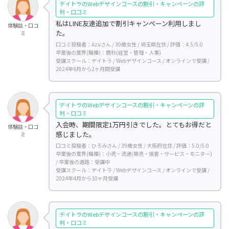
デイトラのWebデザインコースの割引・キャンペーンの評
判・口コミ
私はLINE友達追加で割引キャンペーン利用しまし
体験談・口コ
た。
ミ
口コミ投稿者：Azuさん / 30歳女性 / 埼玉県在住 / 評価：4.5/5.0
卒業後の業界(職種)：商社(経営・管理・人事)
受講スクール：デイトラ / Webデザインコース / オンラインで受講 /
2024年6月から2ヶ月間受講
デイトラのWebデザインコースの割引・キャンペーンの評
判・口コミ
入会時、期間限定1万円引きでした。とてもお得だと
体験談・口コ
感じました。
ミ
口コミ投稿者：ひろみさん / 39歳女性 / 大阪府在住 / 評価：5.0/5.0
卒業後の業界(職種)：小売・流通(販売・接客・サービス・モニター)
/ 卒業後の進路：受講中
受講スクール：デイトラ / Webデザインコース / オンラインで受講 /
2024年4月から10ヶ月受講
デイトラのWebデザインコースの割引・キャンペーンの評
判・口コミ