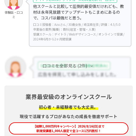
他スクールと比較して圧倒的最安値だけれども、教
材は永年見放題でアップデートもこまめにあるの
体験談・口コ
ミ
で、コスパは最強だと思う。
口コミ投稿者：Azuさん / 30歳女性 / 埼玉県在住 / 評価：4.5/5.0
卒業後の業界(職種)：商社(経営・管理・人事)
受講スクール：デイトラ / Webデザインコース / オンラインで受講 /
2024年6月から2ヶ月間受講
口コミを全部見る (2件)
業界最安級のオンラインスクール
初心者・未経験者でも大丈夫。
現役で活躍するプロがあなたの成長を徹底サポート
【総額1,000万円キャンペーン】2026/8/16(日)まで
新規受講者1,000人限定で全コース1万円割引！