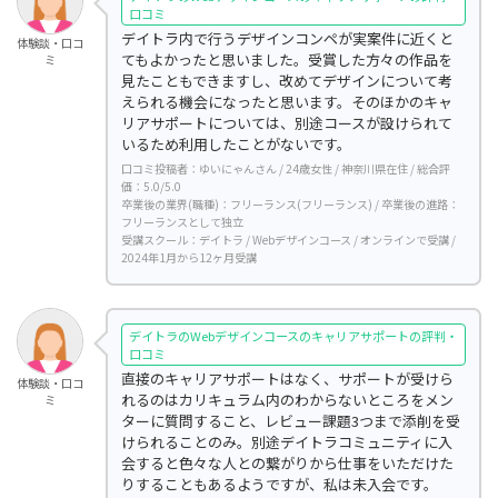
口コミ
デイトラ内で行うデザインコンペが実案件に近くと
体験談・口コ
てもよかったと思いました。受賞した方々の作品を
ミ
見たこともできますし、改めてデザインについて考
えられる機会になったと思います。そのほかのキャ
リアサポートについては、別途コースが設けられて
いるため利用したことがないです。
口コミ投稿者：ゆいにゃんさん / 24歳女性 / 神奈川県在住 / 総合評
価：5.0/5.0
卒業後の業界(職種)：フリーランス(フリーランス) / 卒業後の進路：
フリーランスとして独立
受講スクール：デイトラ / Webデザインコース / オンラインで受講 /
2024年1月から12ヶ月受講
デイトラのWebデザインコースのキャリアサポートの評判・
口コミ
直接のキャリアサポートはなく、サポートが受けら
体験談・口コ
れるのはカリキュラム内のわからないところをメン
ミ
ターに質問すること、レビュー課題3つまで添削を受
けられることのみ。別途デイトラコミュニティに入
会すると色々な人との繋がりから仕事をいただけた
りすることもあるようですが、私は未入会です。