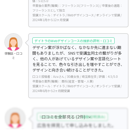
価：5.0/5.0
卒業後の業界(職種)：フリーランス(フリーランス) / 卒業後の進路：
フリーランスとして独立
受講スクール：デイトラ / Webデザインコース / オンラインで受講 /
2024年1月から12ヶ月受講
デイトラのWebデザインコースの挫折の評判・口コミ
デザイン案が浮かばなく、なかなか先に進まない期
間もありましたが、 SNSで受講生同士の繋がりが多
体験談・口コ
ミ
く、他の人があげているデザイン案や言語化シート
を見ることで、色々な引き出しを増やすことができ、
デザインと向き合い続けることができた。
口コミ投稿者：Azuさん / 30歳女性 / 埼玉県在住 / 評価：4.5/5.0
卒業後の業界(職種)：商社(経営・管理・人事)
受講スクール：デイトラ / Webデザインコース / オンラインで受講 /
2024年6月から2ヶ月間受講
口コミを全部見る (2件)