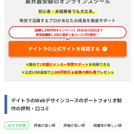
業界最安級のオンラインスクール
初心者・未経験者でも大丈夫。
現役で活躍するプロがあなたの成長を徹底サポート
【総額1,000万円キャンペーン】2026/8/16(日)まで
新規受講者1,000人限定で全コース1万円割引！
デイトラの公式サイトを確認する
＊無料で
1年間のメンター質問サポート
を利用できる
＊公式LINE追加で
2,000円割引＆副業の教科書
プレゼント
デイトラのWebデザインコースのポートフォリオ制
作の評判・口コミ
おすすめ順
評価が高い順
評価が低い順
受講年が新しい順
受