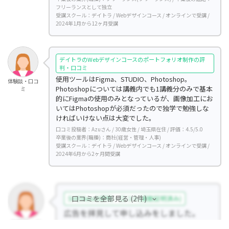
フリーランスとして独立
受講スクール：デイトラ / Webデザインコース / オンラインで受講 /
2024年1月から12ヶ月受講
デイトラのWebデザインコースのポートフォリオ制作の評
判・口コミ
使用ツールはFigma、STUDIO、Photoshop。
体験談・口コ
Photoshopについては講義内でも1講義分のみで基本
ミ
的にFigmaの使用のみとなっているが、画像加工にお
いてはPhotoshopが必須だったので独学で勉強しな
ければいけない点は大変でした。
口コミ投稿者：Azuさん / 30歳女性 / 埼玉県在住 / 評価：4.5/5.0
卒業後の業界(職種)：商社(経営・管理・人事)
受講スクール：デイトラ / Webデザインコース / オンラインで受講 /
2024年6月から2ヶ月間受講
口コミを全部見る (2件)