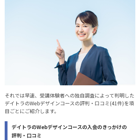
デイトラのWebデザインコースの全日程分のカリキュラム
デイトラのWebデザインコースで実際に作れる作品一覧
デイトラのWebデザインコースの料金と期間
デイトラのWebデザインコースに向いている人・向いてい
ない人の特徴
デイトラのWebデザインコースの参加条件
デイトラのWebデザインコースのお得コース
デイトラのWebデザインコースは副業や就職で稼げる？
副業での稼ぎ方：案件獲得で稼ぐ
それでは早速、受講体験者への独自調査によって判明した
転職での稼ぎ方：就職して稼ぐ
デイトラのWebデザインコースの評判・口コミ(41件)を項
目ごとにご紹介します。
デイトラのWeb制作コースとWebデザインコースの違い
【どっちがおすすめ？】
デイトラのWebデザインコースの入会のきっかけの
評判・口コミ
デイトラのWebデザインコースの申し込み手順