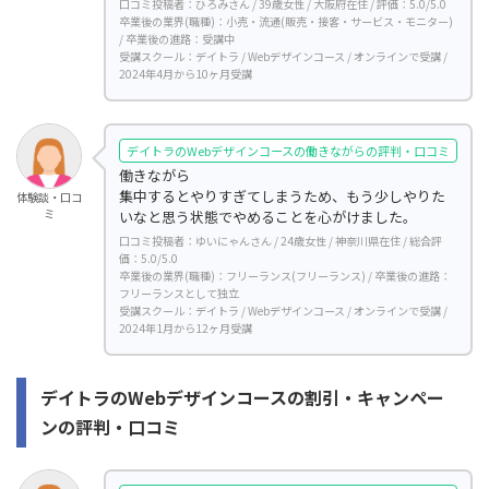
口コミ投稿者：ひろみさん / 39歳女性 / 大阪府在住 / 評価：5.0/5.0
卒業後の業界(職種)：小売・流通(販売・接客・サービス・モニター)
/ 卒業後の進路：受講中
受講スクール：デイトラ / Webデザインコース / オンラインで受講 /
2024年4月から10ヶ月受講
デイトラのWebデザインコースの働きながらの評判・口コミ
働きながら
集中するとやりすぎてしまうため、もう少しやりた
体験談・口コ
ミ
いなと思う状態でやめることを心がけました。
口コミ投稿者：ゆいにゃんさん / 24歳女性 / 神奈川県在住 / 総合評
価：5.0/5.0
卒業後の業界(職種)：フリーランス(フリーランス) / 卒業後の進路：
フリーランスとして独立
受講スクール：デイトラ / Webデザインコース / オンラインで受講 /
2024年1月から12ヶ月受講
デイトラのWebデザインコースの割引・キャンペー
ンの評判・口コミ