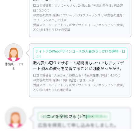
口コミ投稿者：ゆいにゃんさん / 24歳女性 / 神奈川県在住 / 総合評
価：5.0/5.0
卒業後の業界(職種)：フリーランス(フリーランス) / 卒業後の進路：
フリーランスとして独立
受講スクール：デイトラ / Webデザインコース / オンラインで受講 /
2024年1月から12ヶ月受講
デイトラのWebデザインコースの入会のきっかけの評判・口
コミ
教材買い切りでサポート期間後もいつでもアップデ
体験談・口コ
ート済みの教材を閲覧することが可能だったから。
ミ
口コミ投稿者：Azuさん / 30歳女性 / 埼玉県在住 / 評価：4.5/5.0
卒業後の業界(職種)：商社(経営・管理・人事)
受講スクール：デイトラ / Webデザインコース / オンラインで受講 /
2024年6月から2ヶ月間受講
口コミを全部見る (1件)