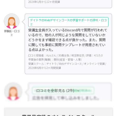
2024年1月から12ヶ月受講
デイトラのWebデザインコースの学習サポートの評判・口コ
ミ
受講生全員が入っているDiscord内で質問が行われて
体験談・口コ
いるので、他の人が同じような質問をしていないか
ミ
どうかをまず確認できる点が良かった。また、質問
に関しても事前に質問テンプレートが用意されてい
る点はよかった。
口コミ投稿者：Azuさん / 30歳女性 / 埼玉県在住 / 評価：4.5/5.0
卒業後の業界(職種)：商社(経営・管理・人事)
受講スクール：デイトラ / Webデザインコース / オンラインで受講 /
2024年6月から2ヶ月間受講
口コミを全部見る (2件)