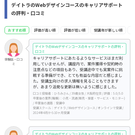
デイトラのWebデザインコースのキャリアサポート
の評判・口コミ
おすすめ順
評価が高い順
評価が低い順
受講年が新しい順
受
デイトラのWebデザインコースのキャリアサポートの評判・
口コミ
キャリアサポートにあたるようなサービスはまだ利
体験談・口コ
用していませんが、講座内で、案件獲得や契約時の
ミ
注意点などの項目もあり、受講途中でも実案件に挑
戦する準備ができ、とても有益な内容だと感じまし
た。受講生向けの求人情報を見ることもできます
が、あまり活発な更新は無いように感じました。
口コミ投稿者：ひろみさん / 39歳女性 / 大阪府在住 / 評価：5.0/5.0
卒業後の業界(職種)：小売・流通(販売・接客・サービス・モニター)
/ 卒業後の進路：受講中
受講スクール：デイトラ / Webデザインコース / オンラインで受講 /
2024年4月から10ヶ月受講
デイトラのWebデザインコースのキャリアサポートの評判・