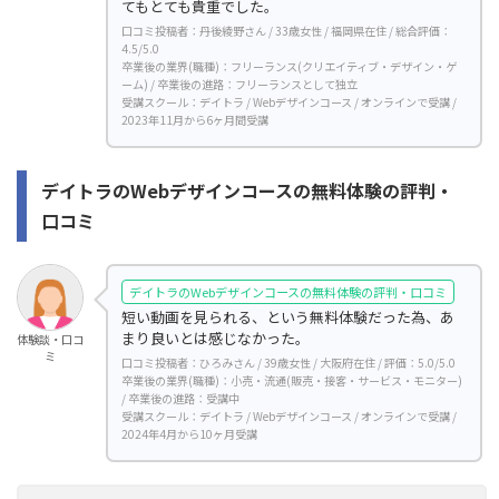
てもとても貴重でした。
口コミ投稿者：丹後綾野さん / 33歳女性 / 福岡県在住 / 総合評価：
4.5/5.0
卒業後の業界(職種)：フリーランス(クリエイティブ・デザイン・ゲ
ーム) / 卒業後の進路：フリーランスとして独立
受講スクール：デイトラ / Webデザインコース / オンラインで受講 /
2023年11月から6ヶ月間受講
デイトラのWebデザインコースの無料体験の評判・
口コミ
デイトラのWebデザインコースの無料体験の評判・口コミ
短い動画を見られる、という無料体験だった為、あ
まり良いとは感じなかった。
体験談・口コ
ミ
口コミ投稿者：ひろみさん / 39歳女性 / 大阪府在住 / 評価：5.0/5.0
卒業後の業界(職種)：小売・流通(販売・接客・サービス・モニター)
/ 卒業後の進路：受講中
受講スクール：デイトラ / Webデザインコース / オンラインで受講 /
2024年4月から10ヶ月受講