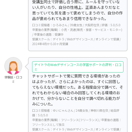
受講生同士で評価し合う際に、ルールを守っていな
い人がいたり、自分の性格上、正直あんまりだなと
思っていても気を遣って褒めてしまうので、自分の作
品が褒められてもあまり信用できなかった。
口コミ投稿者：ひろみさん / 39歳女性 / 大阪府在住 / 評価：5.0/5.0
卒業後の業界(職種)：小売・流通(販売・接客・サービス・モニター)
/ 卒業後の進路：受講中
受講スクール：デイトラ / Webデザインコース / オンラインで受講 /
2024年4月から10ヶ月受講
デイトラのWebデザインコースの学習サポートの評判・口コ
ミ
チャットサポートで常に質問できる環境があったの
体験談・口コ
はよかったが、さらによかったのは、すぐに回答し
ミ
てもらえない環境だった。ある程度自分で調べて、そ
れでもわからない場合のみ回答してくれる環境のお
かげで、分からないことを自分で調べ切れる能力が
みについた。
口コミ投稿者：ゆいにゃんさん / 24歳女性 / 神奈川県在住 / 総合評
価：5.0/5.0
卒業後の業界(職種)：フリーランス(フリーランス) / 卒業後の進路：
フリーランスとして独立
受講スクール：デイトラ / Webデザインコース / オンラインで受講 /