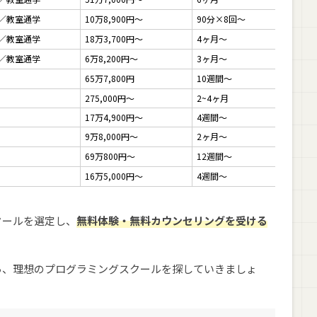
／教室通学
10万8,900円～
90分×8回～
✗
／教室通学
18万3,700円～
4ヶ月～
✗
／教室通学
6万8,200円～
3ヶ月～
✗
65万7,800円
10週間～
✗
275,000円〜
2~4ヶ月
◯
17万4,900円～
4週間～
◯
9万8,000円～
2ヶ月～
✗
69万800円～
12週間～
✗
16万5,000円～
4週間～
◯
クールを選定し、
無料体験・無料カウンセリングを受ける
ら、理想のプログラミングスクールを探していきましょ