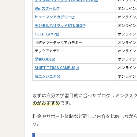
Winスクール
オンライン
ヒューマンアカデミー
オンライン
デジタルハリウッドSTUDIO
オンライン
TECH CAMP
オンライン
LINEヤフーテックアカデミー
オンライン
テックアカデミー
オンライン
忍者CODE
オンライン
SHIFT TERAS CAMPUS
オンライン
侍エンジニア
オンライン
まずは自分の学習目的に合ったプログラミングス
のがおすすめ
です。
料金やサポート体制など詳しい内容を比較しなが
う。