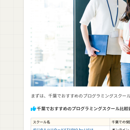
注意点1. 受講条件・年齢制限はあるか
注意点2. 受講期間の延長はできるか
注意点3. 全額返金保証や転職保証はあるか
千葉で学びたい人必見！プログラミングスク
プログラミングスクールのオンライン/教室通
プログラミングスクールの受講期間の分布
プログラミングスクールで挫折した人の割合
働きながらプログラミングスクールを受講し
プログラミングスクールの受講生の年代の分
まずは、千葉でおすすめのプログラミングスクー
千葉でおすすめのプログラミングスクール比較
まとめ：千葉で学べるプログラミングスクール
スクール名
千葉での受
デジタルハリウッドSTUDIO by LIG
オンライン