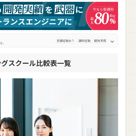
受講経験あり
講師経験
開発実務
す。
後の進路
ングスクール比較表一覧
ルを利用する方法
意点