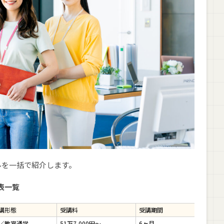
ールの受講者データまとめ
学の比率
た人の割合
布
ルを一括で紹介します。
表一覧
おすすめ10選【社会人向け】
講形態
受講料
受講期間
マンツ
／教室通学
51万7,000円～
6ヶ月
◯