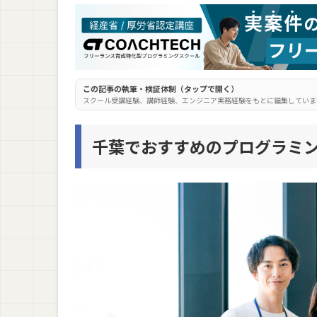
TechAcademy(テックアカデミー)
忍者CODE
SHIFT TERAS CAMPUS(旧DMM WEBCAMP)
侍エンジニア(SAMURAI ENGINEER)
この記事の執筆・検証体制（タップで開く）
スクール受講経験、講師経験、エンジニア実務経験をもとに編集していま
千葉で学べるプログラミングスクールの卒業
千葉でおすすめのプログラミ
1. 就職・転職
2. フリーランス・独立・副業
3. 起業
少しでもお得に千葉のプログラミングスクー
方法1. 割引制度を活用する
方法2. 教育訓練給付金を利用する
千葉のプログラミングスクールに通う前の注