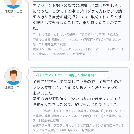
オブジェクト指向の概念の理解に苦戦し挫折しそう
になった。しかしその中でプログラマカレッジの講
体験談・口コ
ミ
師の方から自分の疑問点について改めてわかりやす
く説明してもらったことで、乗り越えることができ
た。
口コミ投稿者：W.Iさん / 22歳男性 / 東京都在住 / 評価：5.0/5.0
卒業後の業界(職種)：ソフトウエア・通信(IT・Web) / 卒業後の進
路：自社開発企業に就職
受講スクール：プログラマカレッジ / プログラマーコース / オンライ
ンで受講 / 2024年2月から1ヶ月間受講
プログラマカレッジで挫折した際の評判・口コミ
子育てと並行して受講していたので、子育てとのバ
ランスが難しく、予定よりも大きく時間を使ってし
体験談・口コ
ミ
まいました。
講師の方が忍耐強く「次いつ参加できますか。」と
連絡をくださったので、続けらことができました。
口コミ投稿者：おくむらさん / 23歳男性 / 千葉県在住 / 評価：5.0/5.0
卒業後の業界(職種)：ソフトウエア・通信(IT・Web) / 卒業後の進
路：SES企業に就職
受講スクール：プログラマカレッジ / プログラミング夜間コース / オ
ンラインで受講 / 2024年1月から3ヶ月間受講