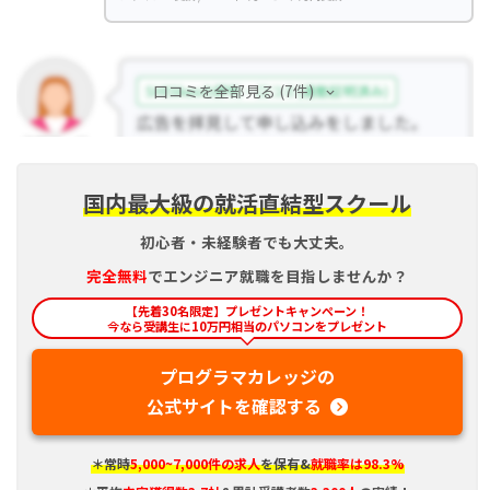
口コミを全部見る (7件)
国内最大級の就活直結型スクール
初心者・未経験者でも大丈夫。
完全
無料
でエンジニア就職を目指しませんか？
【先着30名限定】プレゼントキャンペーン！
今なら受講生に10万円相当のパソコンをプレゼント
プログラマカレッジの
公式サイトを確認する
＊常時
5,000~7,000件の求人
を保有&
就職率は98.3%