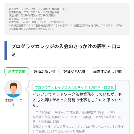
調査概要：プログラマカレッジの評判・体験談・口コミ
調査対象者：プログラマカレッジの受講経験者
調査期間：2024年06月06日~2024年06月18日
調査方法：インターネット調査
調査主体：CloudInt運営・インターノウス株式会社
※受講証明書等によって在籍/通塾を確認できた体験談には「通塾証明済み」を記載しております。 ※年齢・
在住都道府県は受講開始時点のものです。
プログラマカレッジの入会のきっかけの評判・口コ
ミ
おすすめ順
評価が高い順
評価が低い順
受講年が新しい順
受
プログラマカレッジの入会のきっかけの評判・口コミ
インフラでネットワーク監視業務をしていたが、も
ともと興味があった開発の仕事をしたいと思ったた
体験談・口コ
ミ
め。
口コミ投稿者：OAさん / 25歳男性 / 埼玉県在住 / 評価：5.0/5.0
卒業後の業界(職種)：ソフトウエア・通信(IT・Web) / 卒業後の進
路：SES企業に就職
受講スクール：プログラマカレッジ / プログラマーコース / オンライ
ンで受講 / 2024年1月から3ヶ月間受講