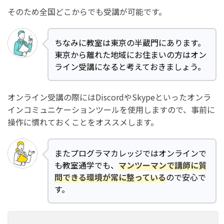
そのため全国どこからでも受講が可能です。
ちなみに教室は東京の半蔵門にあります。
東京から離れた地域にお住まいの方はオン
ライン受講になると考えておきましょう。
オンライン受講の際にはDiscordやSkypeといったオンラ
インコミュニケーションツールを使用しますので、事前に
操作に慣れておくことをオススメします。
またプログラマカレッジではオンラインで
も教室通学でも、
マンツーマンで講師に質
問できる環境が常に整っている
ので安心で
す。