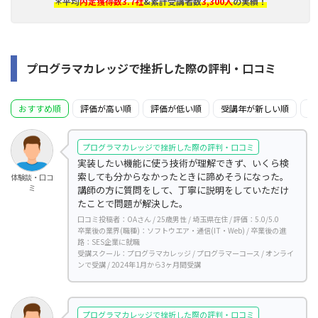
＊平均
内定獲得数3.7社
&累計受講者数
3,300人
の実績！
プログラマカレッジで挫折した際の評判・口コミ
おすすめ順
評価が高い順
評価が低い順
受講年が新しい順
受
プログラマカレッジで挫折した際の評判・口コミ
実装したい機能に使う技術が理解できず、いくら検
索しても分からなかったときに諦めそうになった。
体験談・口コ
ミ
講師の方に質問をして、丁寧に説明をしていただけ
たことで問題が解決した。
口コミ投稿者：OAさん / 25歳男性 / 埼玉県在住 / 評価：5.0/5.0
卒業後の業界(職種)：ソフトウエア・通信(IT・Web) / 卒業後の進
路：SES企業に就職
受講スクール：プログラマカレッジ / プログラマーコース / オンライ
ンで受講 / 2024年1月から3ヶ月間受講
プログラマカレッジで挫折した際の評判・口コミ