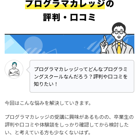
プログラマカレッジってどんなプログラミ
ングスクールなんだろう？評判や口コミを
知りたい！
今回はこんな悩みを解決していきます。
プログラマカレッジの受講に興味があるものの、卒業生の
評判や口コミや体験談をしっかり確認してから検討した
い、と考えている方も少なくないはず。