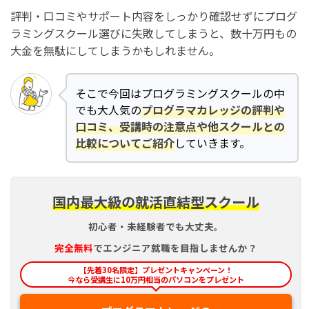
評判・口コミやサポート内容をしっかり確認せずにプログ
ラミングスクール選びに失敗してしまうと、数十万円もの
大金を無駄にしてしまうかもしれません。
そこで今回はプログラミングスクールの中
でも大人気の
プログラマカレッジの評判や
口コミ、受講時の注意点や他スクールとの
比較についてご紹介
していきます。
国内最大級の就活直結型スクール
初心者・未経験者でも大丈夫。
完全
無料
でエンジニア就職を目指しませんか？
【先着30名限定】プレゼントキャンペーン！
今なら受講生に10万円相当のパソコンをプレゼント