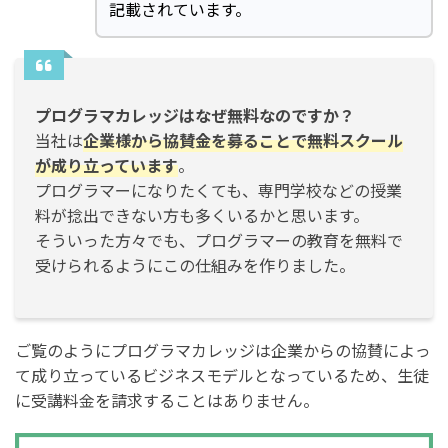
オンライン受講はどのようにおこないますか？
記載されています。
プログラマカレッジの入会前にテストや適性検査はある？
プログラマカレッジに受講条件・年齢制限はある？
プログラマカレッジはなぜ無料なのですか？
プログラマカレッジの評判・口コミの回答者の統計情報
当社は
企業様から協賛金を募ることで無料スクール
プログラマカレッジの口コミ回答者の評点分布
が成り立っています
。
プログラマーになりたくても、専門学校などの授業
プログラマカレッジの口コミ回答者の男女比分布
料が捻出できない方も多くいるかと思います。
プログラマカレッジの口コミ回答者の年齢分布
そういった方々でも、プログラマーの教育を無料で
受けられるようにこの仕組みを作りました。
プログラマカレッジの口コミ回答者の受講生の業界分布
プログラマカレッジの口コミ回答者の受講生の職種分布
プログラマカレッジの口コミ回答者の受講期間分布
ご覧のようにプログラマカレッジは企業からの協賛によっ
て成り立っているビジネスモデルとなっているため、生徒
まとめ：プログラマカレッジの評判・口コミ(101件)
に受講料金を請求することはありません。
【闇・やめとけと言われる理由】