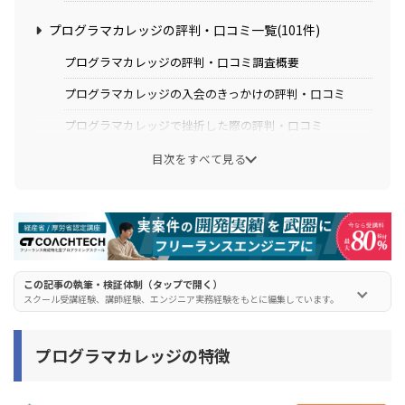
プログラマカレッジの評判・口コミ一覧(101件)
プログラマカレッジの評判・口コミ調査概要
プログラマカレッジの入会のきっかけの評判・口コミ
プログラマカレッジで挫折した際の評判・口コミ
プログラマカレッジのキャリアサポートの評判・口コミ
目次をすべて見る
プログラマカレッジの学習サポートの評判・口コミ
プログラマカレッジのポートフォリオ制作の評判・口コミ
プログラマカレッジの講師の評判・口コミ
プログラマカレッジの受講料金の評判・口コミ
この記事の執筆・検証体制（タップで開く）
スクール受講経験、講師経験、エンジニア実務経験をもとに編集しています。
プログラマカレッジの仕事との両立の評判・口コミ
プログラマカレッジ卒業後の転職活動の評判・口コミ
プログラマカレッジ
の特徴
プログラマカレッジのチーム開発の評判・口コミ