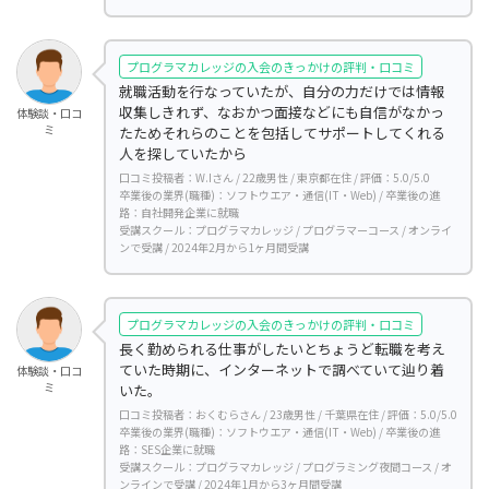
プログラマカレッジの入会のきっかけの評判・口コミ
就職活動を行なっていたが、自分の力だけでは情報
収集しきれず、なおかつ面接などにも自信がなかっ
体験談・口コ
ミ
たためそれらのことを包括してサポートしてくれる
人を探していたから
口コミ投稿者：W.Iさん / 22歳男性 / 東京都在住 / 評価：5.0/5.0
卒業後の業界(職種)：ソフトウエア・通信(IT・Web) / 卒業後の進
路：自社開発企業に就職
受講スクール：プログラマカレッジ / プログラマーコース / オンライ
ンで受講 / 2024年2月から1ヶ月間受講
プログラマカレッジの入会のきっかけの評判・口コミ
長く勤められる仕事がしたいとちょうど転職を考え
ていた時期に、インターネットで調べていて辿り着
体験談・口コ
ミ
いた。
口コミ投稿者：おくむらさん / 23歳男性 / 千葉県在住 / 評価：5.0/5.0
卒業後の業界(職種)：ソフトウエア・通信(IT・Web) / 卒業後の進
路：SES企業に就職
受講スクール：プログラマカレッジ / プログラミング夜間コース / オ
ンラインで受講 / 2024年1月から3ヶ月間受講