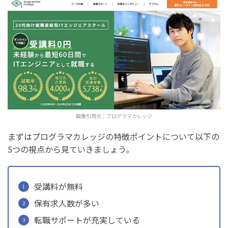
プログラマカレッジの無料カウンセリングの評判・口コミ
プログラマカレッジ卒業後の年収変化の評判・口コミ
プログラマカレッジのコース・料金
プログラマカレッジを受講する際の注意点
注意点① 適性検査や入会テストは無い【闇・やめとけと言
われる理由】
注意点② 年齢制限がある
画像引用元：
プログラマカレッジ
注意点③ 就職先の勤務地は都内のみ
まずはプログラマカレッジの特徴ポイントについて以下の
5つの視点から見ていきましょう。
プログラマカレッジに向いている人・向いていない人の
特徴
受講料が無料
プログラマカレッジに向いている人の特徴
保有求人数が多い
プログラマカレッジに向いていない人の特徴
転職サポートが充実している
プログラミング学習が不安な時は