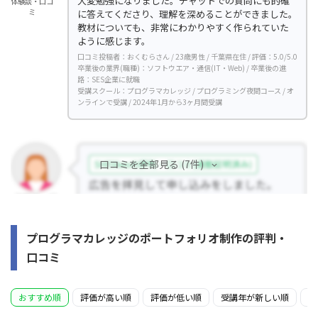
大変勉強になりました。チャットでの質問にも的確
体験談・口コ
ミ
に答えてくださり、理解を深めることができました。
教材についても、非常にわかりやすく作られていた
ように感じます。
口コミ投稿者：おくむらさん / 23歳男性 / 千葉県在住 / 評価：5.0/5.0
卒業後の業界(職種)：ソフトウエア・通信(IT・Web) / 卒業後の進
路：SES企業に就職
受講スクール：プログラマカレッジ / プログラミング夜間コース / オ
ンラインで受講 / 2024年1月から3ヶ月間受講
口コミを全部見る (7件)
プログラマカレッジのポートフォリオ制作の評判・
口コミ
おすすめ順
評価が高い順
評価が低い順
受講年が新しい順
受