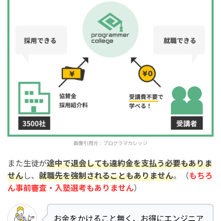
画像引用元：
プログラマカレッジ
また生徒が
途中で退会しても違約金を支払う必要もありま
せん
し、
就職先を強制されることもありません
。（
もちろ
ん事前審査・入塾選考もありません
）
お金をかけること無く、お得にエンジニア