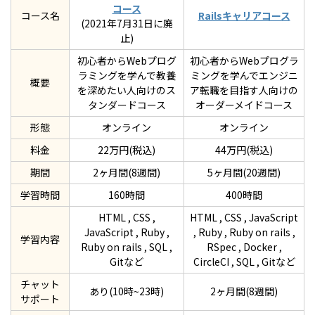
コース
コース名
Railsキャリアコース
(2021年7月31日に廃
止)
初心者からWebプログ
初心者からWebプログラ
ラミングを学んで教養
ミングを学んでエンジニ
概要
を深めたい人向けのス
ア転職を目指す人向けの
タンダードコース
オーダーメイドコース
形態
オンライン
オンライン
料金
22万円(税込)
44万円(税込)
期間
2ヶ月間(8週間)
5ヶ月間(20週間)
学習時間
160時間
400時間
HTML , CSS ,
HTML , CSS , JavaScript
JavaScript , Ruby ,
, Ruby , Ruby on rails ,
学習内容
Ruby on rails , SQL ,
RSpec , Docker ,
Gitなど
CircleCI , SQL , Gitなど
チャット
あり(10時~23時)
2ヶ月間(8週間)
サポート