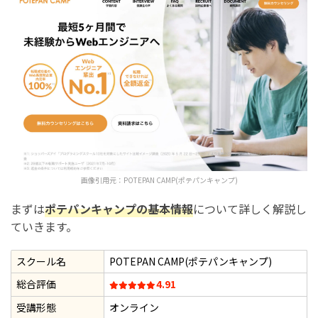
徴
ポテパンキャンプに向いている人の特徴
ポテパンキャンプに向いていない人の特徴
プログラミング学習が不安な時は
ポテパンキャンプと他のプログラミングスクールを比較
ポテパンキャンプを受講する上での注意点
注意点① ポテパンキャンプの年齢制限
画像引用元：
POTEPAN CAMP(ポテパンキャンプ)
注意点② ポテパンキャンプの分割払い
まずは
ポテパンキャンプの基本情報
について詳しく解説し
ていきます。
注意点③ ポテパンキャンプの延長対応
スクール名
POTEPAN CAMP(ポテパンキャンプ)
まとめ：ポテパンキャンプの評判・口コミ【料金や注意
総合評価
4.91
点を詳しく解説】
受講形態
オンライン