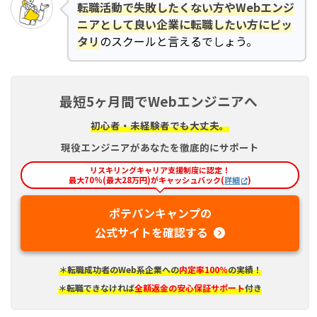
転職活動で失敗したくない方やWebエンジ
ニアとして良い企業に転職したい方にピッ
タリ
のスクールと言えるでしょう。
最短5ヶ月間でWebエンジニアへ
初心者・未経験者でも大丈夫。
現役エンジニアがあなたを徹底的にサポート
リスキリングキャリア支援制度に認定！
最大70%(最大28万円)がキャッシュバック(
詳細
)
ポテパンキャンプの
公式サイトを確認する
＊転職成功者のWeb系企業への
内定率100％
の実績！
＊転職できなければ
全額返金の安心保証サポート
付き