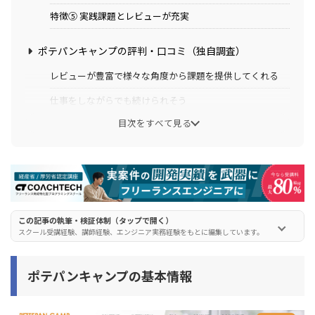
特徴⑤ 実践課題とレビューが充実
ポテパンキャンプの評判・口コミ（独自調査）
レビューが豊富で様々な角度から課題を提供してくれる
仕事をしながらでも続けられそう
目次をすべて見る
自分でオリジナルアプリを制作できるようになった
企業との面接日程の調整まで対応してくれる
受託開発企業から内定をもらえた
現場目線の本格的なレビューをもらえた
この記事の執筆・検証体制（タップで開く）
模擬面接や履歴書添削が良かった
スクール受講経験、講師経験、エンジニア実務経験をもとに編集しています。
ポテパンキャンプの悪い評判はある？
ポテパンキャンプの基本情報
ポテパンキャンプの料金・コース
ポテパンキャンプに向いている人・向いていない人の特