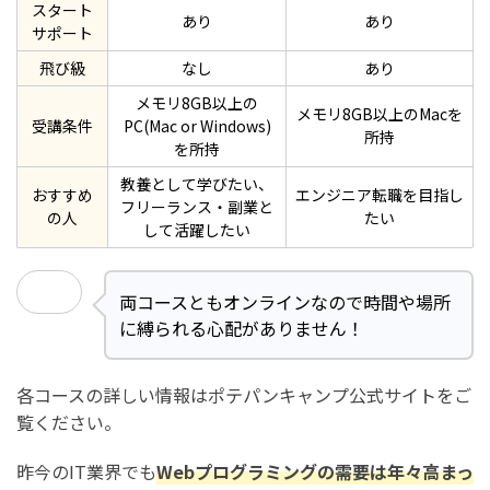
スタート
あり
あり
サポート
飛び級
なし
あり
メモリ8GB以上の
メモリ8GB以上のMacを
受講条件
PC(Mac or Windows)
所持
を所持
教養として学びたい、
おすすめ
エンジニア転職を目指し
フリーランス・副業と
の人
たい
して活躍したい
両コースともオンラインなので時間や場所
に縛られる心配がありません！
各コースの詳しい情報はポテパンキャンプ公式サイトをご
覧ください。
昨今のIT業界でも
Webプログラミングの需要は年々高まっ