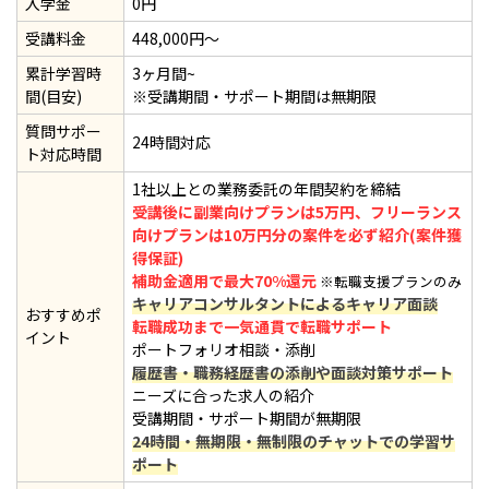
入学金
0円
受講料金
448,000円～
累計学習時
3ヶ月間~
間(目安)
※受講期間・サポート期間は無期限
質問サポー
24時間対応
ト対応時間
1社以上との業務委託の年間契約を締結
受講後に副業向けプランは5万円、フリーランス
向けプランは10万円分の案件を必ず紹介(案件獲
得保証)
補助金適用で最大70%還元
※転職支援プランのみ
キャリアコンサルタントによるキャリア面談
おすすめポ
転職成功まで一気通貫で転職サポート
イント
ポートフォリオ相談・添削
履歴書・職務経歴書の添削や面談対策サポート
ニーズに合った求人の紹介
受講期間・サポート期間が無期限
24時間・無期限・無制限のチャットでの学習サ
ポート