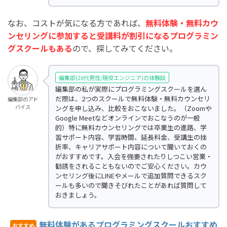
なお、コストが気になる方であれば、
無料体験・無料カウ
ンセリングに参加すると受講料が割引になるプログラミン
グスクールもある
ので、探してみてください。
編集部(20代男性/現役エンジニア)の体験談
編集部の私が実際にプログラミングスクールを選ん
だ際は、2つのスクールで無料体験・無料カウンセリ
編集部のアド
バイス
ングを申し込み、比較をおこないました。（Zoomや
Google Meetなどオンラインでおこなうのが一般
的）特に無料カウンセリングでは卒業生の進路、学
習サポート内容、学習時間、延長料金、受講生の挫
折率、キャリアサポート内容について聞いておくの
がおすすめです。入会を強要されたりしつこい営業・
勧誘をされることもないのでご安心ください。カウ
ンセリング後にLINEやメールで追加質問できるスク
ールも多いので聞きそびれたことがあれば質問して
おきましょう。
無料体験があるプログラミングスクールおすすめ
おすすめ