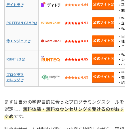
公式サイト
デイトラ
4.64
・平日
・勉強
・We
公式サイト
POTEPAN CAMP
4.91
・企業
・転職
・自分
公式サイト
侍エンジニア
4.83
・独自
・全て
・転職
公式サイト
RUNTEQ
4.85
・レベ
・中間
・平均
プログラマ
公式サイト
4.69
・完全
カレッジ
・紹介
まずは自分の学習目的に合ったプログラミングスクールを
選定し、
無料体験・無料カウンセリングを受けるのがおす
すめ
です。
料金やサポート体制など詳しい内容を比較しながら、理想