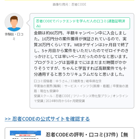
画像引用元：
忍者CODE
忍者CODEでバックエンドを学んだ人の口コミ(通塾証明済
み)
金額は約60万円、半額キャンペーン中に入会しまし
体験談・口コ
た。10万円分の案件獲得が保証されているので、実
ミ
質20万円くらいです。WEBデザインは3ヶ月目で終了
し、5ヶ月目から案件をいただいたのでゼロイチのき
っかけとしては早いペースだったのかなと思います。
プログラミングは習得までにはまだまだ時間がかか
りそうですが、ちゃんと学習すれば高額案件でも十
分通用すると思うカリキュラムだなと思いました。
口コミ投稿者：ゆうさん / 33歳男性 / 岐阜県在住
卒業後の業界(職種)：サービス・インフラ(医療・看護) / 卒業後の進
路：現在も受講中
受講スクール：忍者CODE / フリーランス特化型プラン / オンライン
で受講 / 2024年9月から6ヶ月間受講
>> 忍者CODEの公式サイトを確認する
忍者CODEの評判・口コミ(37件)【無