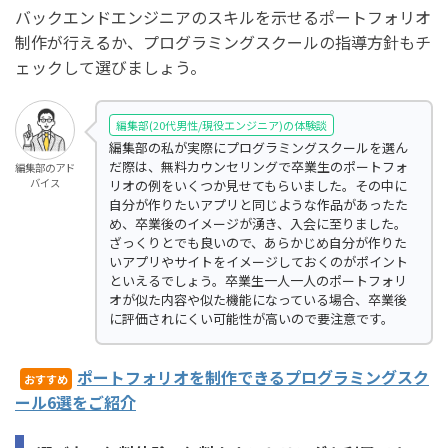
バックエンドエンジニアのスキルを示せるポートフォリオ
制作が行えるか、プログラミングスクールの指導方針もチ
ェックして選びましょう。
編集部(20代男性/現役エンジニア)の体験談
編集部の私が実際にプログラミングスクールを選ん
だ際は、無料カウンセリングで卒業生のポートフォ
編集部のアド
バイス
リオの例をいくつか見せてもらいました。その中に
自分が作りたいアプリと同じような作品があったた
め、卒業後のイメージが湧き、入会に至りました。
ざっくりとでも良いので、あらかじめ自分が作りた
いアプリやサイトをイメージしておくのがポイント
といえるでしょう。卒業生一人一人のポートフォリ
オが似た内容や似た機能になっている場合、卒業後
に評価されにくい可能性が高いので要注意です。
ポートフォリオを制作できるプログラミングスク
おすすめ
ール6選をご紹介