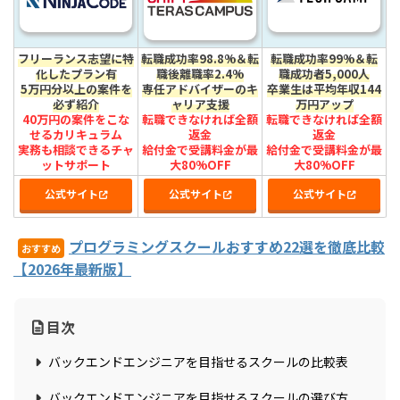
フリーランス志望に特
転職成功率98.8%＆転
転職成功率99%＆転
化したプラン有
職後離職率2.4%
職成功者5,000人
5万円分以上の案件を
専任アドバイザーのキ
卒業生は平均年収144
必ず紹介
ャリア支援
万円アップ
40万円の案件をこな
転職できなければ全額
転職できなければ全額
せるカリキュラム
返金
返金
実務も相談できるチャ
給付金で受講料金が最
給付金で受講料金が最
ットサポート
大80%OFF
大80%OFF
公式サイト
公式サイト
公式サイト
プログラミングスクールおすすめ22選を徹底比較
おすすめ
【2026年最新版】
目次
バックエンドエンジニアを目指せるスクールの比較表
バックエンドエンジニアを目指せるスクールの選び方