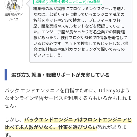
編集部(20代男性/現役エンジニア)の体験談
編集部の私が実際にプログラミングスクールを選ん
だ際は、公式サイトに載っているエンジニア講師の
編集部のアド
バイス
名前をネットやSNSで検索し、プロフィールや経
歴、開発実績やスキルセットなどを確認していまし
た。エンジニア歴が長かったり有名企業での開発経
験があったり、技術ブログやSNSでIT情報を発信して
いると安心です。ネットで検索してもヒットしない場
合は無料相談や無料カウンセリングで聞いてみるの
がいいでしょう。
選び方3. 就職・転職サポートが充実している
バック エンドエンジニアを目指すために、Udemyのよう
なオンライン学習サービスを利用する方もいるかもしれま
せん。
しかし、
バックエンドエンジニアはフロントエンジニアと
比べて求人数が少なく、仕事を選びづらい
恐れがありま
す。