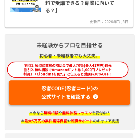
料で受講できる？副業に向いて
る？】
更新日：2026年7月3日
未経験からプロを目指せる
初心者・未経験者でも大丈夫。
割引1. 経済産業省の補助金で最大70%(最大41万円)還元
割引2. 無料相談でAmazonギフト券 1,000円プレゼント
割引3.「CloudIntを見た」と伝えると受講料30%OFF！
忍者CODE(忍者コード)の
公式サイトを確認する
＊今なら
無料相談
や
無料体験レッスン
を受付中！
＊
最大5万円の案件獲得保証
や
転職サポート
のキャリア支援