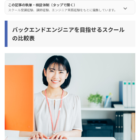
この記事の執筆・検証体制（タップで開く）
侍エンジニア(SAMURAI ENGINEER)
スクール受講経験、講師経験、エンジニア実務経験をもとに編集しています。
RUNTEQ(ランテック)
プログラマカレッジ
バックエンドエンジニアを目指せるスクール
の比較表
バックエンドエンジニアを目指すメリット・デメリット
バックエンドエンジニアを目指すメリット
バックエンドエンジニアを目指すデメリット
スクールからバックエンドエンジニアを目指す人によく
ある質問
1. バックエンドエンジニアにおすすめの言語・スキルは？
2. バックエンドエンジニアの仕事内容は？
3. バックエンドエンジニアの平均年収はどれくらい？
まとめ：バックエンドエンジニアを目指せるおすすめス