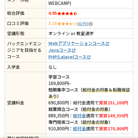
WEBCAMP)
総合評価
4.95
口コミ評価
3.28
(
82件
)
受講形態
オンライン or 教室通学
Webアプリケーションコース
バックエンドエン
ジニアを目指せる
Javaコース
コース
PHP/Lalavelコース
入学金
なし
学習コース
169,800円~
短期集中コース（
給付金の対象＆転職保証
あり
）
受講料金
690,800円：給付金適用で
実質251,200円
就業両立コース（
給付金の対象
）
889,350円：
給付金
適用で
実質249,350円
専門技術コース（
給付金の対象
）
910,800円：
給付金
適用で
実質270,800円