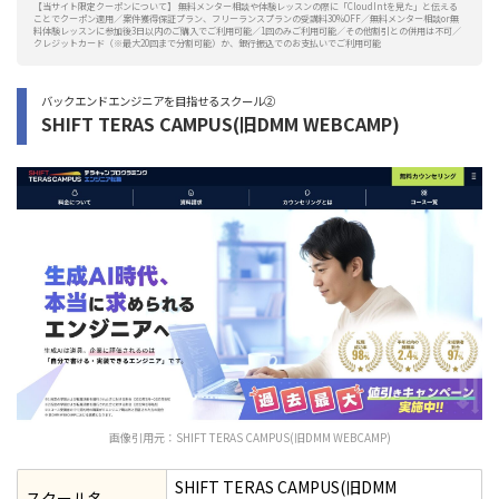
【当サイト限定クーポンについて】 無料メンター相談や体験レッスンの際に「CloudIntを見た」と伝える
ことでクーポン適用／案件獲得保証プラン、フリーランスプランの受講料30%OFF／無料メンター相談or無
料体験レッスンに参加後3日以内のご購入でご利用可能／1回のみご利用可能／その他割引との併用は不可／
クレジットカード（※最大20回まで分割可能）か、銀行振込でのお支払いでご利用可能
バックエンドエンジニアを目指せるスクール②
SHIFT TERAS CAMPUS(旧DMM WEBCAMP)
画像引用元：
SHIFT TERAS CAMPUS(旧DMM WEBCAMP)
SHIFT TERAS CAMPUS(旧DMM
スクール名