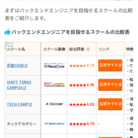
クール9選【2026年最新】
まずはバックエンドエンジニアを目指せるスクールの比較
表をご紹介します。
バックエンドエンジニアを目指せるスクールの比較表
スクール名
スクール画像
総合評価
リンク
特徴
・受講
公式サイト
忍者CODE
4.74
・IT
・IT
・転職
SHIFT TERAS
公式サイト
4.95
・現役
CAMPUS
・ビジ
・受講
公式サイト
TECH CAMP
4.82
・転職
・学習
・週2
4.79
テックアカデミー
-
・ポー
・無料
・教材