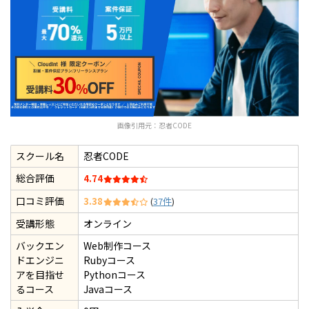
画像引用元：
忍者CODE
スクール名
忍者CODE
総合評価
4.74
口コミ評価
3.38
(
37件
)
受講形態
オンライン
バックエン
Web制作コース
ドエンジニ
Rubyコース
アを目指せ
Pythonコース
るコース
Javaコース