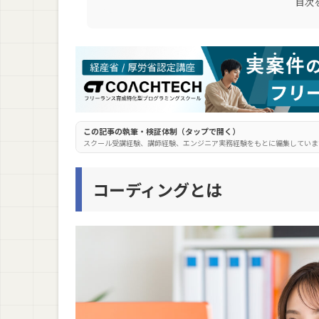
目次
COACHTECH(コーチテック)
忍者CODE
デイトラ
侍エンジニア(SAMURAI ENGINEER)
ポテパンキャンプ
インターネットアカデミー
この記事の執筆・検証体制（タップで開く）
スクール受講経験、講師経験、エンジニア実務経験をもとに編集していま
コーディングが学べるプログラミングスクー
コーディングとは
注意点1. 受講条件や年齢制限が設けられてい
注意点2. 担当講師を途中で変更できないこと
注意点3. 途中退会で解約手数料が発生するこ
コーディングが学べるプログラミングスクー
コーディングをプログラミングスクールで学