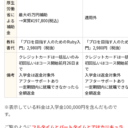
厚生
労働
省に
最大45万円補助
適用外
よる
→実質¥197,800(税込)
補助
金
教科
「プロを目指す人のためのRuby入
「プロを目指す人のため
書代
門」2,980円（税抜）
門」2,980円（税抜）
クレジットカードは一括払いのみ
クレジットカードは一
初回払いはコース開始前月26日ま
初回払いはコース開始前
で
で
備考
入学金は返金対象外
入学金は返金対象外
アフターサポートあり
アフターサポートあり
一定期間内に就職できなかったら
一定期間内に就職でき
全額返金
全額返金
※表示している料金は入学金100,000円を含んだもので
す。
ご覧のように
フルタイムとパートタイムとではカリキュラ