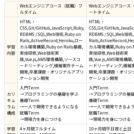
Webエンジニアコース（就職）フ
Webエンジニアコース
ルタイム
ートタイム
HTML・
HTML・
CSS,Git/GitHub,JavaScript,Ruby,
CSS,Git/GitHub,JavaSc
RDBMS / SQL,Web技術,Ruby on
RDBMS / SQL,Web技術,
Rails,ActiveRecord,Heroku,ロー
Rails,ActiveRecord,H
学習
カル環境構築,Ruby on Rails基礎,
カル環境構築,Ruby on R
内容
実技研修,Web技術実
実技研修,Web技術実
践,Vue.js,AWS環境構築,ソースコ
践,Vue.js,AWS環境構
ードリーディング,模擬案件チーム
ードリーディング,模擬
開発,卒業課題・オリジナルアプリ
開発,卒業課題・オリジ
ケーション開発
ケーション開発
入門Term
入門Term
カリ
→プログラミングの基礎を学ぶ
→プログラミングの基
キュ
基礎Term
基礎Term
ラム
→一人で開発できるようになる
→一人で開発できるよ
構成
就職Term
就職Term
→現場力を身につける
→現場力を身につける
学習
4ヶ月間フルタイム
10ヶ月間平日夜と土日