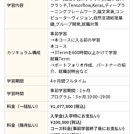
学習内容
クラッチ,Tensorflow,Keras,ディープラ
ーニングフレームワーク,論文実装,コン
ピューターヴィジョン,自然言語処理基
礎,グループ開発,就職対策
事前学習
→本コースに入る前の学習
本コース
カリキュラム構成
→3Termを600時間以上かけて学習
就職Term
→ポートフォリオ作成、パートナーの紹
介、就職説明会など
学習期間
4ヶ月間フルタイム
事前学習期間：1ヶ月
学習時間
プログラム：3ヶ月 10:00~19:00
料金（一括払い）
¥1,077,800 (税込)
入学金(入学時にお支払い)
¥200,000 (税込)
料金（隔月払い）
コース料金(事前学習終了後にお支払い)