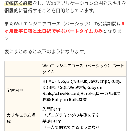
で幅広く経験
をし、Webアプリケーションの開発スキルを
網羅的に習得することを目的としています。
またWebエンジニアコース（ベーシック）の受講期間は
6
ヶ月間平日夜と土日祝で学ぶパートタイムのみ
となりま
す。
表にまとめると以下のようになります。
Webエンジニアコース（ベーシック）パート
タイム
HTML・CSS,Git/GitHub,JavaScript,Ruby,
RDBMS / SQL,Web技術,Ruby on
学習内容
Rails,ActiveRecord,Heroku,ローカル環境
構築,Ruby on Rails基礎
入門Term
カリキュラム構
→プログラミングの基礎を学ぶ
成
基礎Term
→一人で開発できるようになる