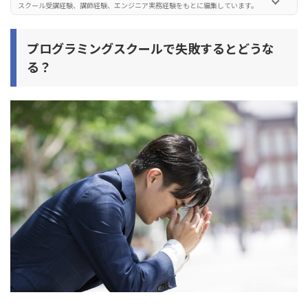
スクール受講経験、講師経験、エンジニア実務経験をもとに編集しています。
失敗しないプログラミングスクールの選び方
選び方1. プログラミングを勉強する目的・目標をしっかり
プログラミングスクールで失敗するとどうな
決めておく
る？
選び方2. エンジニア講師の質は高いか調べる
選び方3. 就職支援やフリーランス向けサポートがあるか調
べる
プログラミングスクール受講開始後に失敗しない方法
失敗しない方法1. プログラミング学習の目的を決めておく
失敗しない方法2. 利用規約や契約書をしっかり確認する
失敗しない方法3. 学習時間に余裕がある時期に受講する
失敗しない方法4. 無料カウンセリングを利用する
失敗したくない人におすすめのプログラミングスクール