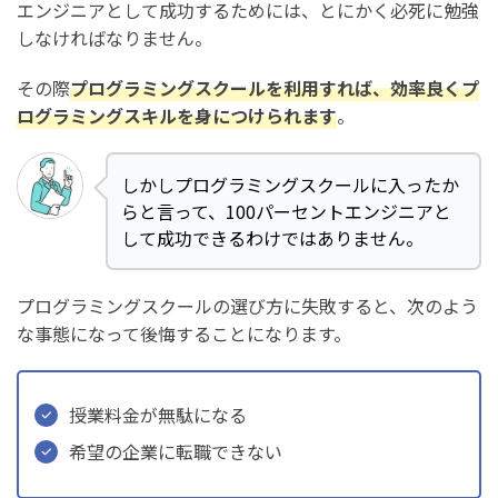
TechAcademy(テックアカデミー)
エンジニアとして成功するためには、とにかく必死に勉強
しなければなりません。
侍エンジニア(SAMURAI ENGINEER)
SHIFT TERAS CAMPUS(旧DMM WEBCAMP)
その際
プログラミングスクールを利用すれば、効率良くプ
ログラミングスキルを身につけられます
。
まとめ：プログラミングスクール選で失敗する理由【5人
の失敗談もご紹介】
しかしプログラミングスクールに入ったか
らと言って、100パーセントエンジニアと
して成功できるわけではありません。
プログラミングスクールの選び方に失敗すると、次のよう
な事態になって後悔することになります。
授業料金が無駄になる
希望の企業に転職できない