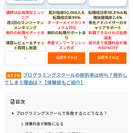
講師は全員現役エンジ
累計指導50,000人＆
転職成功率98.8%＆転
ニア
転職成功率99%
職後離職率2.4%
週2回のマンツーマン
オーダーメイドカリキ
専任アドバイザーのキ
メンタリング
ュラム対応
ャリアサポート
無料の転職サポートあ
無料の転職サポートあ
転職できなければ全額
り
り
返金
課題レビュー＆チャッ
専属マンツーマンレッ
給付金で受講料金が最
ト質問し放題
スン方式
大80%OFF
公式サイト
公式サイト
-
プログラミングスクールの挫折率は何%？挫折し
おすすめ
てしまう理由は？【体験談もご紹介】
目次
プログラミングスクールで失敗するとどうなる？
1. 授業料金が無駄になる