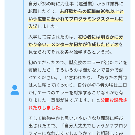
自分が28の時に力仕事（運送業）からIT業界に
転職したくて、
未経験からの転職率90%以上と
いう広告に惹かれてプログラミングスクールに
入学
しました。
入学して渡されたのは、
初心者には明らかに分
かり辛い、メンターか何かが作成したビデオ
を
見せられてそれを各々独学するという形。
初めてだったので、型変換のエラーが出たことを
質問したら「そういうのは聞かないで自分で調
べてください。」と言われたり、「あなたの質問
は人に頼ってばっかり、自分が初心者の頃は二日
かけて一つのエラーを対策することなんかも有
りました。意識が甘すぎます。」と
公開お説教さ
れたりしました
。
そして勉強中かと思いきやいきなり面談に呼び
出されたので、「自分大丈夫でしょうか？プログ
ラマーになれますでしょうか？」と相談してみ