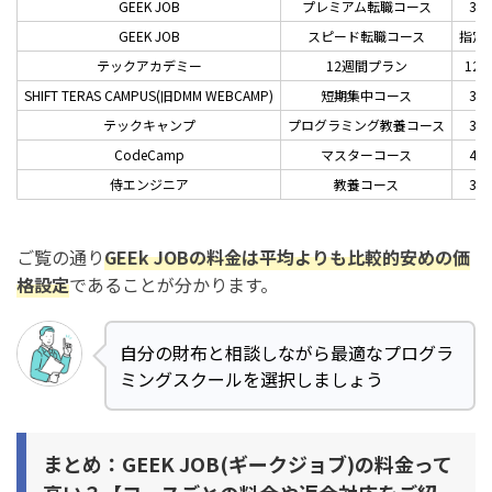
GEEK JOB
プレミアム転職コース
3ヶ
GEEK JOB
スピード転職コース
指定
テックアカデミー
12週間プラン
12
SHIFT TERAS CAMPUS(旧DMM WEBCAMP)
短期集中コース
3ヶ
テックキャンプ
プログラミング教養コース
3ヶ
CodeCamp
マスターコース
4ヶ
侍エンジニア
教養コース
3ヶ
ご覧の通り
GEEk JOBの料金は平均よりも比較的安めの価
格設定
であることが分かります。
自分の財布と相談しながら最適なプログラ
ミングスクールを選択しましょう
まとめ：GEEK JOB(ギークジョブ)の料金って