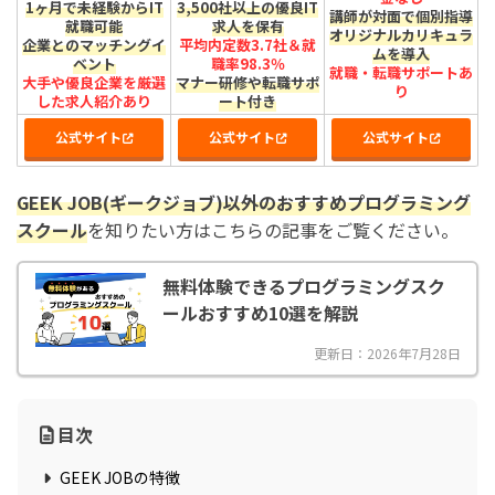
1ヶ月で未経験からIT
3,500社以上の優良IT
講師が対面で個別指導
就職可能
求人を保有
オリジナルカリキュラ
企業とのマッチングイ
平均内定数3.7社＆就
ムを導入
ベント
職率98.3％
就職・転職サポートあ
大手や優良企業を厳選
マナー研修や転職サポ
り
した求人紹介あり
ート付き
公式サイト
公式サイト
公式サイト
GEEK JOB(ギークジョブ)以外のおすすめプログラミング
スクール
を知りたい方はこちらの記事をご覧ください。
無料体験できるプログラミングスク
ールおすすめ10選を解説
更新日：2026年7月28日
目次
GEEK JOBの特徴