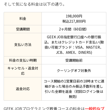
そして気になる料金は以下の通り。
198,000円
料金
税込217,800円
受講期間
2ヶ月間（60日間）
GEEK JOB指定銀行口座への銀行振
込、またはクレジットカード支払い(取
支払い方法
扱い可能ブランド：VISA、MASTER、
JCB、AMEX、DINERS)
料金の支払い時期
受講開始前
キャンセル・返金対
クーリングオフ対象外
応
コース開始の1営業日前の18時までに連
絡があった場合のみ振込手数料を差し
返金対応
引いた全額を返金（初回ログイン後は
無効）
GEEK JOBプログラミング教養コースの料金は
一般的なプ