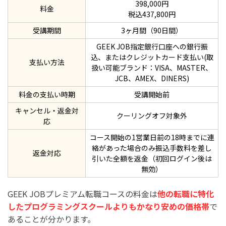
398,000円
料金
税込437,800円
受講期間
3ヶ月間（90日間）
GEEK JOB指定銀行口座への銀行振
込、またはクレジットカード支払い(取
支払い方法
扱い可能ブランド：VISA、MASTER、
JCB、AMEX、DINERS)
料金の支払い時期
受講開始前
キャンセル・返金対
クーリングオフ対象外
応
コース開始の1営業日前の18時までに連
絡があった場合のみ振込手数料を差し
返金対応
引いた全額を返金（初回ログイン後は
無効）
GEEK JOBプレミアム転職コースの料金は
他の転職に特化
したプログラミングスクールよりもかなり安めの価格帯
で
あることが分かります。