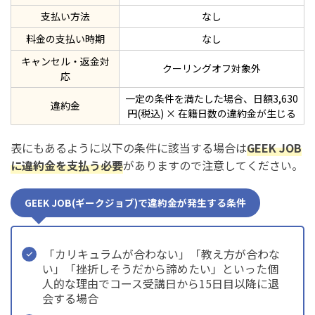
支払い方法
なし
料金の支払い時期
なし
キャンセル・返金対
クーリングオフ対象外
応
一定の条件を満たした場合、日額3,630
違約金
円(税込) × 在籍日数の違約金が生じる
表にもあるように以下の条件に該当する場合は
GEEK JOB
に違約金を支払う必要
がありますので注意してください。
GEEK JOB(ギークジョブ)で違約金が発生する条件
「カリキュラムが合わない」「教え方が合わな
い」「挫折しそうだから諦めたい」といった個
人的な理由でコース受講日から15日目以降に退
会する場合