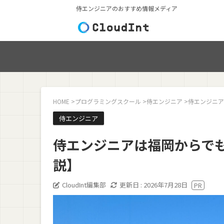
侍エンジニアのおすすめ情報メディア
HOME
>
プログラミングスクール
>
侍エンジニア
>
侍エンジニア
侍エンジニア
侍エンジニアは福岡からで
説】
CloudInt編集部
更新日 :
2026年7月28日