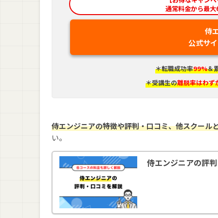
通常料金から最大6
侍
公式サイ
＊転職成功率
99%
＆
＊受講生の
離脱率はわずか
侍エンジニアの特徴や評判・口コミ、他スクール
い。
侍エンジニアの評判