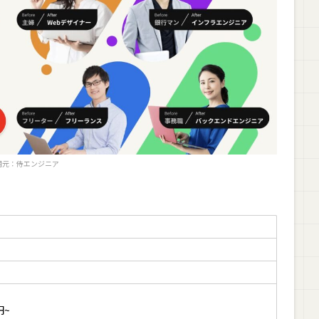
用元：
侍エンジニア
円~