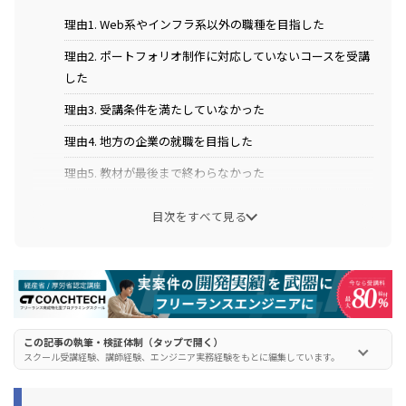
理由1. Web系やインフラ系以外の職種を目指した
理由2. ポートフォリオ制作に対応していないコースを受講
した
理由3. 受講条件を満たしていなかった
理由4. 地方の企業の就職を目指した
理由5. 教材が最後まで終わらなかった
目次をすべて見る
テックアカデミーで就職できなかった人の評判・口コ
ミ・体験談
テックアカデミーで就職失敗しない方法・コツ
方法1. 学習サポートを活用する
方法2. Web系・インフラ系のコースを受講する
この記事の執筆・検証体制（タップで開く）
スクール受講経験、講師経験、エンジニア実務経験をもとに編集しています。
方法3. ポートフォリオを作り込む
方法4. 受講生限定の転職サポートを利用する