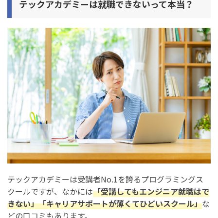
テックアカデミーは就職できないって本当？
方法5. 就職/転職エージェントを併用する
テックアカデミーで就職したい人におすすめのコース
おすすめコース1. PHP/Laravelコース
おすすめコース2. Webアプリケーションコース
おすすめコース3. Webエンジニア転職保証コース
まとめ：テックアカデミーは就職できないって本当？
【就職失敗しないコツも解説】
テックアカデミーは受講者No.1を誇るプログラミングス
クールですが、なかには
「受講してもエンジニア就職はで
きない」「キャリアサポートが薄くてひどいスクール」
な
どの口コミもあります。