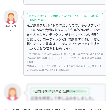
テックアカデミーで就職できなかった人の口コミ・体験談
(通塾証明済み)
私が副業アルバイト希望だったので、キャリアサポ
体験談・口コ
ートのzoom会議はありましたが具体的な話にはなり
ミ
ませんでした。テックアカデミーワークスの初案件
は難しく、コーディングだけで副業するのは大変と
悟りました。副業はコーディングだけでやると決意
した人のみ受講をお勧めします。
口コミ投稿者：ゆみゆみさん / 47歳女性 / 埼玉県在住 / 評価：4.0/5.0
卒業後の業界(職種)：フリーランス(IT・Web) / 卒業後の進路：副業
を開始
受講スクール：テックアカデミー / はじめての副業コース / オンライ
ンで受講 / 2023年9月から17週間受講
口コミを全部見る (1件)