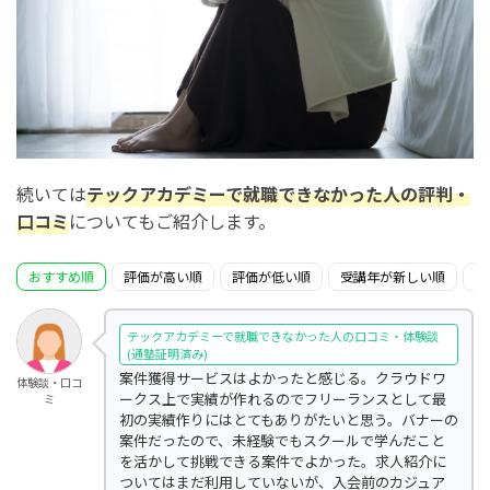
続いては
テックアカデミーで就職できなかった人の評判・
口コミ
についてもご紹介します。
おすすめ順
評価が高い順
評価が低い順
受講年が新しい順
受
テックアカデミーで就職できなかった人の口コミ・体験談
(通塾証明済み)
案件獲得サービスはよかったと感じる。クラウドワ
体験談・口コ
ークス上で実績が作れるのでフリーランスとして最
ミ
初の実績作りにはとてもありがたいと思う。バナーの
案件だったので、未経験でもスクールで学んだこと
を活かして挑戦できる案件でよかった。求人紹介に
ついてはまだ利用していないが、入会前のカジュア