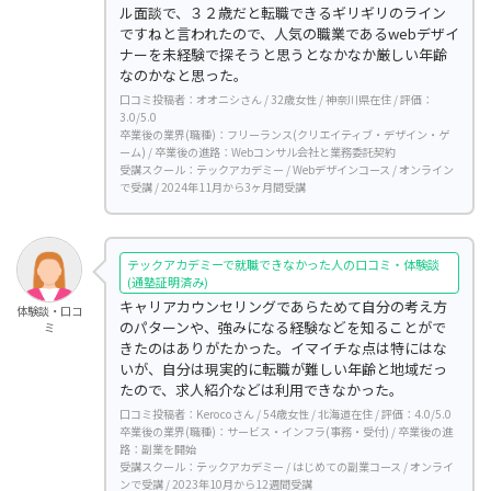
ル面談で、３２歳だと転職できるギリギリのライン
ですねと言われたので、人気の職業であるwebデザイ
ナーを未経験で探そうと思うとなかなか厳しい年齢
なのかなと思った。
口コミ投稿者：オオニシさん / 32歳女性 / 神奈川県在住 / 評価：
3.0/5.0
卒業後の業界(職種)：フリーランス(クリエイティブ・デザイン・ゲ
ーム) / 卒業後の進路：Webコンサル会社と業務委託契約
受講スクール：テックアカデミー / Webデザインコース / オンライン
で受講 / 2024年11月から3ヶ月間受講
テックアカデミーで就職できなかった人の口コミ・体験談
(通塾証明済み)
キャリアカウンセリングであらためて自分の考え方
体験談・口コ
のパターンや、強みになる経験などを知ることがで
ミ
きたのはありがたかった。イマイチな点は特にはな
いが、自分は現実的に転職が難しい年齢と地域だっ
たので、求人紹介などは利用できなかった。
口コミ投稿者：Kerocoさん / 54歳女性 / 北海道在住 / 評価：4.0/5.0
卒業後の業界(職種)：サービス・インフラ(事務・受付) / 卒業後の進
路：副業を開始
受講スクール：テックアカデミー / はじめての副業コース / オンライ
ンで受講 / 2023年10月から12週間受講