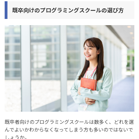
注意点2. 完全無料のスクールには要注意
既卒向けのプログラミングスクールの選び方
既卒がプログラミングスクールから就職成功するコツ
1. ポートフォリオの質を高める
2. 就職支援（選考対策やキャリア相談）をフル活用する
3. IT業界や企業、IT職種への理解を深めておく
プログラミングスクールから内定獲得できる既卒の特徴
1. コミュニケーション能力が高い人
2. 新しい情報の収集が上手な人
3. パソコン作業やデスクワークが好きな人
既卒向けのプログラミングスクールに関するよくある質
既卒者向けのプログラミングスクールは数多く、どれを選
問
んでよいかわからなくなってしまう方も多いのではないで
1. 既卒でもプログラミングスクールの転職保証の対象？
しょうか。