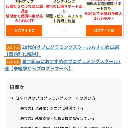
万円アップ
メンタリング
無料の就職/転職サポ
転職できなければ全額
無料の転職サポートあ
ートあり
返金
り
給付金で受講料が最大
給付金で受講料金が最
課題レビュー＆チャッ
28万円OFF
大80%OFF
ト質問し放題
公式サイト
公式サイト
-
20代向けプログラミングスクールおすすめ12選
おすすめ
【目的別に解説】
第二新卒におすすめのプログラミングスクール7
おすすめ
選【未経験からプログラマーへ】
目次
既卒向けのプログラミングスクールの選び方
選び方1. 現役エンジニアに質問できる
選び方2. 就職支援・転職支援が充実している