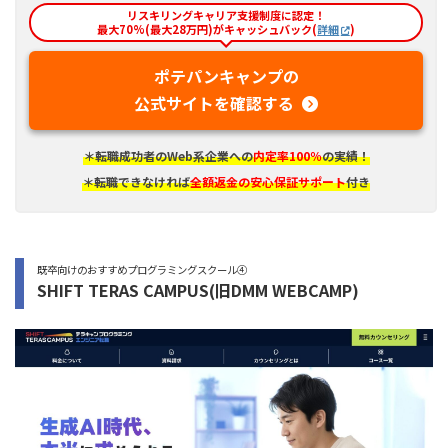
リスキリングキャリア支援制度に認定！
最大70%(最大28万円)がキャッシュバック(
詳細
)
ポテパンキャンプの
公式サイトを確認する
＊転職成功者のWeb系企業への
内定率100％
の実績！
＊転職できなければ
全額返金の安心保証サポート
付き
既卒向けのおすすめプログラミングスクール④
SHIFT TERAS CAMPUS(旧DMM WEBCAMP)