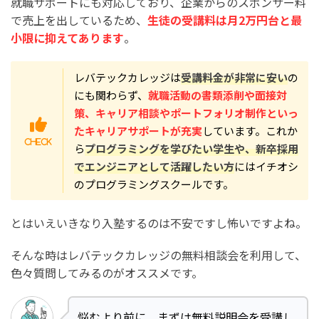
就職サポートにも対応しており、企業からのスポンサー料
で売上を出しているため、
生徒の受講料は月2万円台と最
小限に抑えてあります
。
レバテックカレッジは
受講料金が非常に安い
の
にも関わらず、
就職活動の書類添削や面接対
策、キャリア相談やポートフォリオ制作といっ
たキャリアサポートが充実
しています。これか
ら
プログラミングを学びたい学生や、新卒採用
でエンジニアとして活躍したい方
にはイチオシ
のプログラミングスクールです。
とはいえいきなり入塾するのは不安ですし怖いですよね。
そんな時はレバテックカレッジの無料相談会を利用して、
色々質問してみるのがオススメです。
悩むより前に、まずは無料説明会を受講し