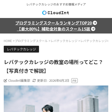
レバテックカレッジのおすすめ情報メディア
プログラミングスクールランキングTOP20
【最大80%】補助金対象のスクール15選
HOME
>
プログラミングスクール
>
レバテックカレッジ
>
レバテックカレッジの
レバテックカレッジ
レバテックカレッジの教室の場所ってどこ？
【写真付きで解説】
CloudInt編集部
更新日 :
2026年6月2日