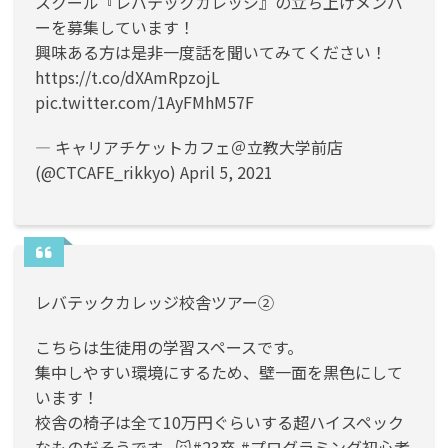
スクール『レバテックカレッジ』の立ち上げメンバ
ーを募集しています！
興味ある方は是非一度話を聞いてみてください！
https://t.co/dXAmRpzojL
pic.twitter.com/1AyFMhM57F
— キャリアチケットカフェ＠立教大学前店
(@CTCAFE_rikkyo)
April 5, 2021
レバテックカレッジ校舎ツアー②
こちらは生徒用の学習スペースです。
集中しやすい環境にするため、壁一面を黒色にして
います！
校舎の椅子は全て10万円ぐらいする超ハイスペック
なものだそうです...🙀
#23卒
#プログラミング初心者