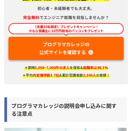
初心者・未経験者でも大丈夫。
完全
無料
でエンジニア就職を目指しませんか？
【先着30名限定】プレゼントキャンペーン！
今なら受講生に10万円相当のパソコンをプレゼント
プログラマカレッジの
公式サイトを確認する
＊常時
5,000~7,000件の求人
を保有&
就職率は98.3%
＊平均
内定獲得数3.7社
&累計受講者数
3,300人
の実績！
プログラマカレッジの説明会申し込みに関す
る注意点