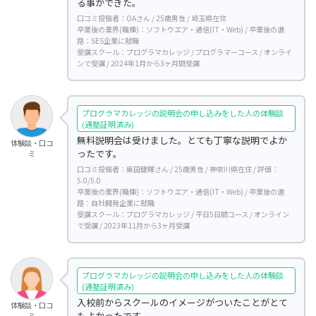
る事ができた。
口コミ投稿者：OAさん / 25歳男性 / 埼玉県在住
卒業後の業界(職種)：ソフトウエア・通信(IT・Web) / 卒業後の進
路：SES企業に就職
受講スクール：プログラマカレッジ / プログラマーコース / オンライ
ンで受講 / 2024年1月から3ヶ月間受講
プログラマカレッジの説明会の申し込みをした人の体験談
(通塾証明済み)
無料説明会は受けました。とても丁寧な説明でよか
体験談・口コ
ったです。
ミ
口コミ投稿者：奥田健暉さん / 25歳男性 / 神奈川県在住 / 評価：
5.0/5.0
卒業後の業界(職種)：ソフトウエア・通信(IT・Web) / 卒業後の進
路：自社開発企業に就職
受講スクール：プログラマカレッジ / 平日5日間コース / オンライン
で受講 / 2023年11月から3ヶ月受講
プログラマカレッジの説明会の申し込みをした人の体験談
(通塾証明済み)
入校前からスクールのイメージがついたことがとて
体験談・口コ
もよかったです。
ミ