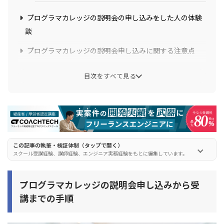
プログラマカレッジの説明会の申し込みをした人の体験
談
プログラマカレッジの説明会申し込みに関する注意点
注意点1. 申し込み対象者は30歳まで
目次をすべて見る
注意点2. 2週間先までの日程しか申し込めない
注意点3. 無料オンライン説明会は1日3回のみ開催
注意点4. 平日コースの定員は30名まで
プログラマカレッジの説明会申し込みに関するよくある
この記事の執筆・検証体制（タップで開く）
スクール受講経験、講師経験、エンジニア実務経験をもとに編集しています。
質問
質問1. 申し込みを強制させられることはある？
プログラマカレッジの説明会申し込みから受
質問2. 適性検査や書類選考、テストはある？
講までの手順
質問3. 申し込み前にプログラミングの事前学習は必要？