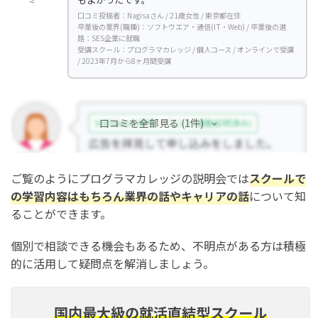
口コミ投稿者：Nagisaさん / 21歳女性 / 東京都在住
卒業後の業界(職種)：ソフトウエア・通信(IT・Web) / 卒業後の進
路：SES企業に就職
受講スクール：プログラマカレッジ / 個人コース / オンラインで受講
/ 2023年7月から8ヶ月間受講
口コミを全部見る (1件)
ご覧のようにプログラマカレッジの説明会では
スクールで
の学習内容はもちろん業界の話やキャリアの話
について知
ることができます。
個別で相談できる機会もあるため、不明点がある方は積極
的に活用して疑問点を解消しましょう。
国内最大級の就活直結型スクール