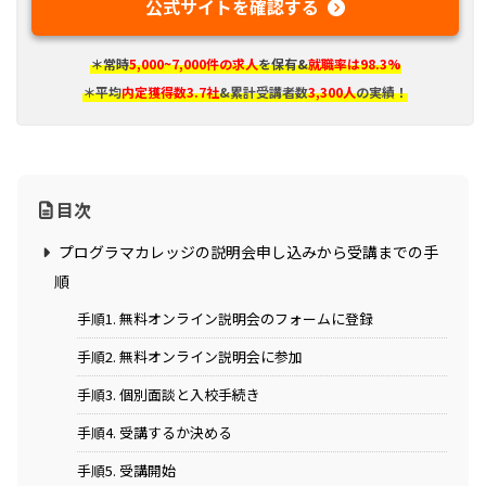
公式サイトを確認する
＊常時
5,000~7,000件の求人
を保有&
就職率は98.3%
＊平均
内定獲得数3.7社
&累計受講者数
3,300人
の実績！
目次
プログラマカレッジの説明会申し込みから受講までの手
順
手順1. 無料オンライン説明会のフォームに登録
手順2. 無料オンライン説明会に参加
手順3. 個別面談と入校手続き
手順4. 受講するか決める
手順5. 受講開始