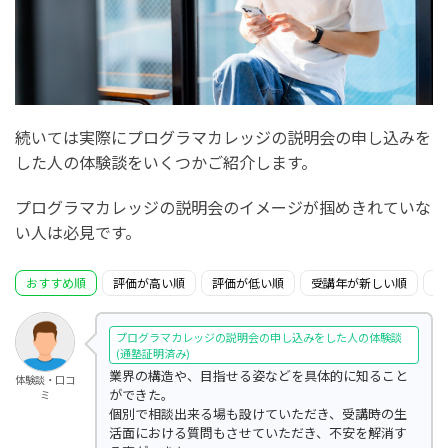
続いては実際にプログラマカレッジの説明会の申し込みを
した人の体験談をいくつかご紹介します。
プログラマカレッジの説明会のイメージが掴めきれていな
い人は必見です。
おすすめ順
評価が高い順
評価が低い順
受講年が新しい順
受
プログラマカレッジの説明会の申し込みをした人の体験談
(通塾証明済み)
業界の構造や、目指せる姿などを具体的に知ること
体験談・口コ
ができた。
ミ
個別で相談出来る場も設けていただき、受講時の生
活面における質問もさせていただき、不安を解消す