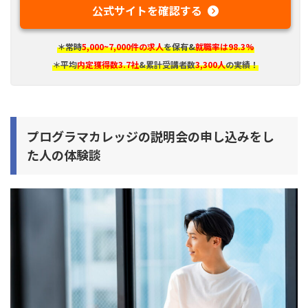
公式サイトを確認する
＊常時
5,000~7,000件の求人
を保有&
就職率は98.3%
＊平均
内定獲得数3.7社
&累計受講者数
3,300人
の実績！
プログラマカレッジの説明会の申し込みをし
た人の体験談