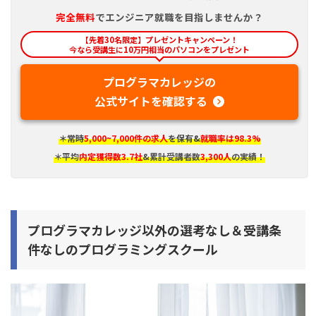
完全
無料
でエンジニア就職を目指しませんか？
【先着30名限定】プレゼントキャンペーン！
今なら受講生に10万円相当のパソコンをプレゼント
プログラマカレッジの
公式サイトを確認する
＊常時
5,000~7,000件の求人
を保有&
就職率は98.3%
＊平均
内定獲得数3.7社
&累計受講者数
3,300人
の実績！
プログラマカレッジ
以外の選考なし＆受講条
件なしのプログラミングスクール