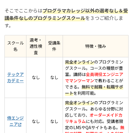
そこでここからは
プログラマカレッジ以外の選考なし＆受
講条件なしのプログラミングスクール
を３つご紹介しま
す。
選考・
スクール
受講条
適性検
特徴・強み
名
件
査
完全オンライン
のプログラミン
グスクール。コースの種類が豊
テックア
富。講師は
全員現役エンジニア
なし
なし
カデミー
でマンツーマン
で教わることが
できる。
無料で就職・転職サポ
ート
を利用可能。
完全オンライン
のプログラミン
グスクール。あらゆる分野に対
応しており、
オーダーメイドカ
侍エンジ
なし
なし
リキュラム
にも対応。受講者限
ニア
定のLMSやQAサイトもある。
無