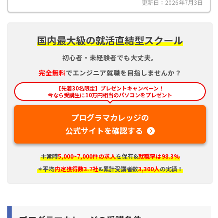
更新日：2026年7月3日
国内最大級の就活直結型スクール
初心者・未経験者でも大丈夫。
完全
無料
でエンジニア就職を目指しませんか？
【先着30名限定】プレゼントキャンペーン！
今なら受講生に10万円相当のパソコンをプレゼント
プログラマカレッジの
公式サイトを確認する
＊常時
5,000~7,000件の求人
を保有&
就職率は98.3%
＊平均
内定獲得数3.7社
&累計受講者数
3,300人
の実績！