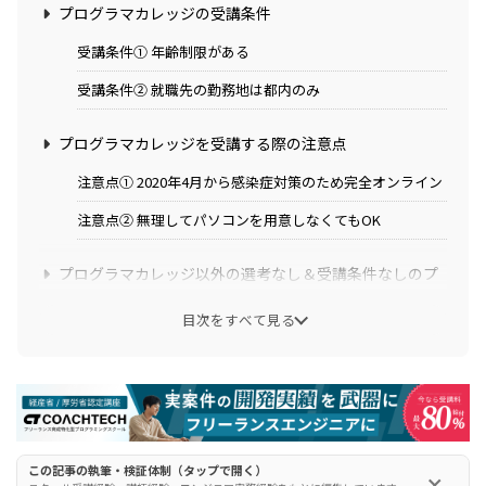
プログラマカレッジの受講条件
受講条件① 年齢制限がある
受講条件② 就職先の勤務地は都内のみ
プログラマカレッジを受講する際の注意点
注意点① 2020年4月から感染症対策のため完全オンライン
注意点② 無理してパソコンを用意しなくてもOK
プログラマカレッジ以外の選考なし＆受講条件なしのプ
ログラミングスクール
目次をすべて見る
選考無し＆受講条件無しのスクール① TechAcademy(テッ
クアカデミー)
選考無し＆受講条件無しのスクール② 侍エンジニア
選考無し＆受講条件無しのスクール③ tech boost(テック
ブースト)
この記事の執筆・検証体制（タップで開く）