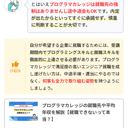
とはいえ
プログラマカレッジは就職先の強
制はありませんし途中退会もOK
です。
内定
が出たからといってすぐに承諾せず、慎重
に判断することが大切
です。
自分が希望する企業に就職するためには、
受講
期間内でプログラミングスキルと就職スキルを
徹底的に上達させる
必要があります。プログラ
マカレッジで満足度の高いエンジニア就職を成
し遂げたい方は、中途半端・適当にやるのでは
なく、
何事も全力で取り組む姿勢
を持つように
しましょう。
プログラマカレッジの就職先や平均
年収を解説【就職できないって本
当？】