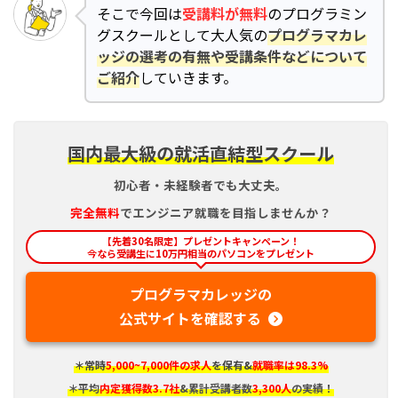
そこで今回は
受講料が無料
のプログラミン
グスクールとして大人気の
プログラマカレ
ッジの選考の有無や受講条件などについて
ご紹介
していきます。
国内最大級の就活直結型スクール
初心者・未経験者でも大丈夫。
完全
無料
でエンジニア就職を目指しませんか？
【先着30名限定】プレゼントキャンペーン！
今なら受講生に10万円相当のパソコンをプレゼント
プログラマカレッジの
公式サイトを確認する
＊常時
5,000~7,000件の求人
を保有&
就職率は98.3%
＊平均
内定獲得数3.7社
&累計受講者数
3,300人
の実績！