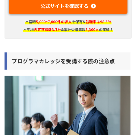
公式サイトを確認する
＊常時
5,000~7,000件の求人
を保有&
就職率は98.3%
＊平均
内定獲得数3.7社
&累計受講者数
3,300人
の実績！
プログラマカレッジ
を受講する際の注意点