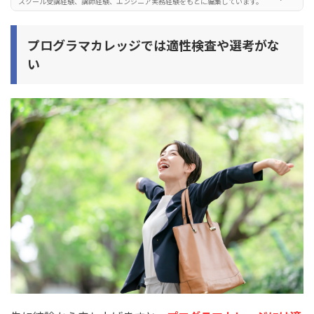
スクール受講経験、講師経験、エンジニア実務経験をもとに編集しています。
まとめ：プログラマカレッジは適性検査や選考がある？
【受講条件を分かりやすく解説】
プログラマカレッジ
では適性検査や選考がな
い