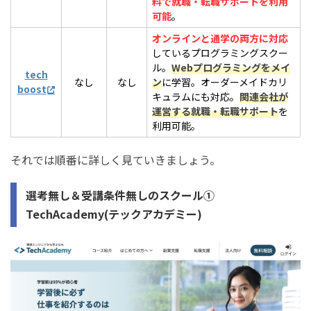
料で就職・転職サポートを利用
可能
。
オンラインと通学の両方に対応
しているプログラミングスクー
ル。
Webプログラミングをメイ
tech
なし
なし
ン
に学習。オーダーメイドカリ
boost
キュラムにも対応。
関連会社が
運営する就職・転職サポート
を
利用可能。
それでは順番に詳しく見ていきましょう。
選考無し＆受講条件無しのスクール①
TechAcademy(テックアカデミー)