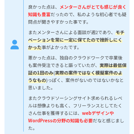
良かった点は、
メンターさんがとても感じが良く
知識も豊富
だったので、私のような初心者でも疑
問点が聞きやすかった事です。
またメンターさんによる面談が週2であり、
モチ
ベーションを常に一定に保てたので挫折しにく
かった
事がよかったです。
悪かった点は、独自のクラウドワークで卒業後
も案件受注できると謳っていたが、
実際は最低保
証の1回のみ
(
実際の案件ではなく模擬案件のよ
うなもの
)っぽく、案件がないのではないかなと
思いました。
またクラウドソーシングサイト求められるレベ
ルは想像よりも高く、フリーランスとしてたく
さん仕事を獲得するには、
webデザインや
WordPressの分野の知識も必要
だなと感じまし
た。