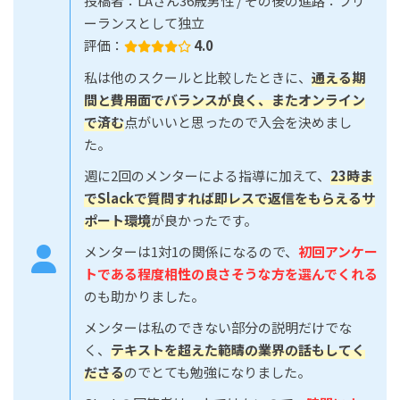
投稿者：LAさん36歳男性 / その後の進路：フリ
ーランスとして独立
評価：
4.0
私は他のスクールと比較したときに、
通える期
間と費用面でバランスが良く、またオンライン
で済む
点がいいと思ったので入会を決めまし
た。
週に2回のメンターによる指導に加えて、
23時ま
でSlackで質問すれば即レスで返信をもらえるサ
ポート環境
が良かったです。
メンターは1対1の関係になるので、
初回アンケー
トである程度相性の良さそうな方を選んでくれる
のも助かりました。
メンターは私のできない部分の説明だけでな
く、
テキストを超えた範疇の業界の話もしてく
ださる
のでとても勉強になりました。