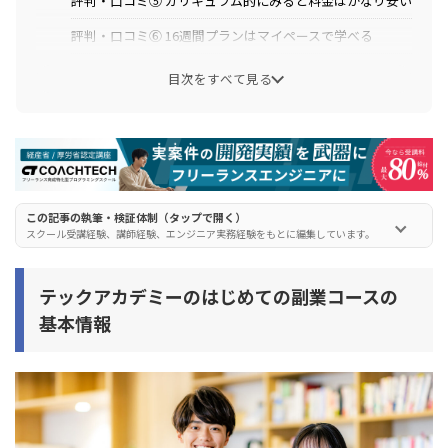
評判・口コミ⑤ カリキュラム的にみると料金はかなり安い
評判・口コミ⑥ 16週間プランはマイペースで学べる
評判・口コミ⑦ 副業ブームなのでメンター付きで受講した
目次をすべて見る
方が良い
評判・口コミ⑧ チャット質問は数秒で返信が返ってきた
テックアカデミーのはじめての副業コースのカリキュラ
ム
この記事の執筆・検証体制（タップで開く）
スクール受講経験、講師経験、エンジニア実務経験をもとに編集しています。
テックアカデミーのはじめての副業コースのサポート
サポート① テックアカデミーワークス
テックアカデミーのはじめての副業コースの
サポート② マンツーマンメンタリング
基本情報
サポート③ チャットサポート
サポート④ 課題レビューサポート
テックアカデミーのはじめての副業コースのメンター例