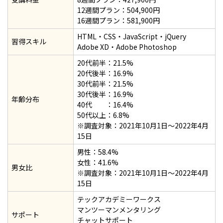
込み
12週間プラン：504,900円
16週間プラン：581,900円
手順2：テックアカデミーのはじめての副業コースを受講
HTML・CSS・JavaScript・jQuery
習得スキル
手順3：実力判定テスト
Adobe XD・Adobe Photoshop
手順4：テックアカデミーワークスで副業開始
20代前半：21.5%
20代後半：16.9%
手順5：報酬の獲得
30代前半：21.5%
30代後半：16.9%
年齢分布
テックアカデミーのはじめての副業コースは稼げる？稼
40代 ：16.4%
50代以上：6.8%
げない？
※調査対象：2021年10月1日〜2022年4月
受講中はテックアカデミーワークスで稼げる
15日
男性：58.4%
習得したスキルで卒業後も稼げる
女性：41.6%
男女比
※調査対象：2021年10月1日〜2022年4月
テックアカデミーのはじめての副業コースの卒業後に稼
15日
ぐ方法
テックアカデミーワークス
方法① より高単価な案件に応募する
マンツーマンメンタリング
サポート
チャットサポート