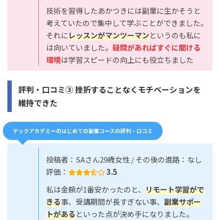
技術を習得したあかつきには副業に生かそうと
考えていたので集中して学ぶことができました。
それに
レッスンがマンツーマン
というのも私に
は向いていました。
疑問があればすぐに聞ける
環境
は学習スピードの向上にも役立ちました
評判・口コミ③ 挫折することなくモチベーションを
維持できた
テックアカデミーのはじめての副業コースの評判・口コミ
投稿者：SAさん29歳女性 / その後の進路：なし
評価：
3.5
私は金額が1番安かったのと、
リモート学習がで
きる
事、受講期間が長すぎない事、
副業サポー
トがある
といった点が決め手になりました。