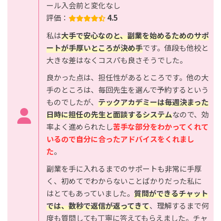
ール入会前と変化なし
評価：
4.5
私は
大手で安心なのと、副業を始めるためのサポ
ートが手厚いところが決め手
です。値段も他校と
大きな差はなくコスパも良さそうでした。
良かった点は、担任性があるところです。他の大
手のところは、毎回先生を選んで予約するという
ものでしたが、
テックアカデミーは毎週決まった
日時に担任の先生と面談するシステム
なので、効
率よく進められたし
苦手な部分をわかってくれて
いるので自分に合ったアドバイスをくれまし
た
。
副業を手に入れるまでのサポートも非常に手厚
く、初めてでわからないことばかりだった私に
はとてもあっていました。
質問ができるチャット
では、数秒で返信が返ってきて
、理解するまで何
度も質問しても丁寧に答えてもらえました。チャ