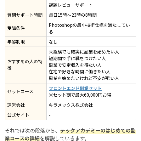
方法② テックアカデミーのメンターにアピールする
課題レビューサポート
方法③ コンテストでの入賞を目指す
質問サポート時間
毎日15時〜23時の8時間
方法④ 他の案件紹介サイトも使う
Photoshopの最小技術仕様を満たしてい
受講条件
る
方法⑤ 知り合い経由で案件を貰う
年齢制限
なし
テックアカデミーのはじめての副業コースの評判・口コ
未経験でも確実に副業を始めたい人
ミ一覧
短期間で手に職をつけたい人
おすすめの人の特
副業で安定収入を得たい人
徴
テックアカデミーのはじめての副業コースの入会のきっか
在宅で好きな時間に働きたい人
けの評判・口コミ
副業を始めたいけれど不安が強い人
テックアカデミーのはじめての副業コースで挫折した際の
フロントエンド副業セット
セットコース
※セット割で最大60,000円お得
評判・口コミ
運営会社
キラメックス株式会社
テックアカデミーのはじめての副業コースのキャリアサポ
ートの評判・口コミ
公式サイト
-
テックアカデミーのはじめての副業コースの学習サポート
それでは次の段落から、
テックアカデミーのはじめての副
の評判・口コミ
業コースの詳細
を解説していきます。