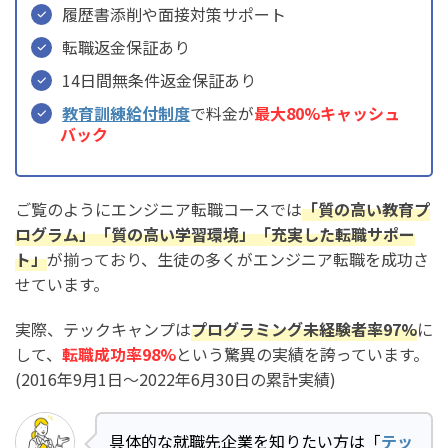
履歴書添削や面接対策サポート
転職返金保証あり
14日間無条件返金保証あり
教育訓練給付制度
で料金が
最大80%キャッシュ
バック
ご覧のようにエンジニア転職コースでは
「質の高い教育プ
ログラム」「質の高い学習環境」「充実した転職サポー
ト」
が揃っており、生徒の多くがエンジニア転職を成功さ
せています。
実際、テックキャンプは
プログラミング未経験者率97%
に
して、
転職成功率98%
という驚異の実績を誇っています。
(2016年9月1日〜2022年6月30日の累計実績)
具体的な就職先企業を知りたい方は「
テッ