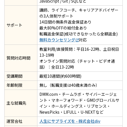
JavaScript / Git / SQLなど
講師、ライフコーチ、キャリアアドバイザー
の3人体制サポート
14日間の無条件返金保証あり
サポート
最大80%OFFの給付金あり
転職返金保証(成功できなかったら全額返金)
無料カウンセリング
対応
教室利用/直接質問：平日16-22時、土日祝日
13-19時
質問対応時間
オンライン質問対応（チャット・ビデオ通
話）：全日13-22時
受講期間
最短10週間(約600時間)
年齢制限
無し（転職支援は40歳未満のみ）
DMM.com・チームラボ・サイバーエージェ
ント・マネーフォワード・GMOグローバルサ
主な就職先
イン・ホールディングス・リブセンス・
NewsPicks・LIFULL・U-NEXTなど
運営会社
人生にサプライズを - 株式会社div