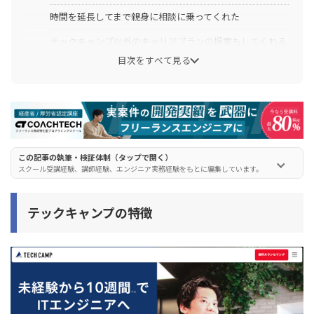
時間を延長してまで親身に相談に乗ってくれた
テックキャンプ以外のキャリアプランの提案もしてくれる
目次をすべて見る
親身なメンターさんだったし勧誘行為もなかった
コミュニケーションに不安があったけど楽しく受講できた
転職・フリーランスのキャリアプランを説明してくれた
30代の転職事情について丁寧に教えてくれた
この記事の執筆・検証体制（タップで開く）
無理な勧誘は一切なかった
スクール受講経験、講師経験、エンジニア実務経験をもとに編集しています。
テックキャンプの無料カウンセリングの申し込み方法と
テックキャンプの特徴
流れ
手順① テックキャンプ公式サイトにアクセス
手順② 申し込みフォームから日程を選択
手順③ 基本情報を入力して予約