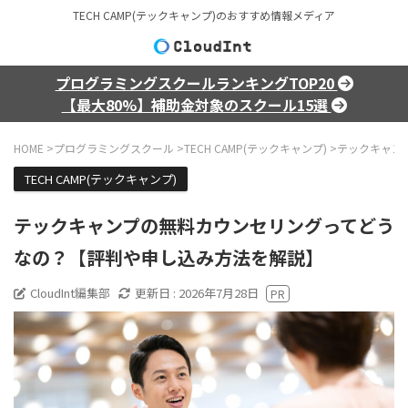
TECH CAMP(テックキャンプ)のおすすめ情報メディア
プログラミングスクールランキングTOP20
【最大80%】補助金対象のスクール15選
HOME
>
プログラミングスクール
>
TECH CAMP(テックキャンプ)
>
テックキャン
TECH CAMP(テックキャンプ)
テックキャンプの無料カウンセリングってどう
なの？【評判や申し込み方法を解説】
CloudInt編集部
更新日 :
2026年7月28日