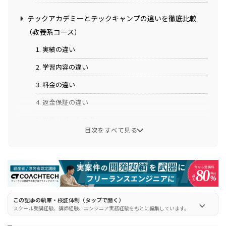
テックアカデミーとテックキャンプの違いを徹底比較
（教養系コース）
1. 実績の違い
2. 学習内容の違い
3. 料金の違い
4. 返金保証の違い
5. 学習サポートの違い
目次をすべて見る
6. 副業(案件獲得)支援の違い
7. 就職/転職支援の違い
テックアカデミーとテックキャンプの違いを徹底比較
（転職系コース）
この記事の執筆・検証体制（タップで開く）
スクール受講経験、講師経験、エンジニア実務経験をもとに編集しています。
1. 実績の違い