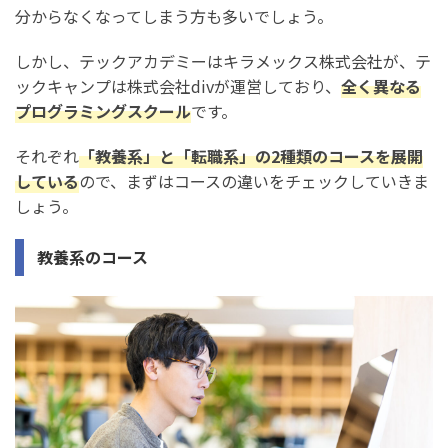
分からなくなってしまう方も多いでしょう。
テックアカデミーがおすすめの人の特徴
しかし、テックアカデミーはキラメックス株式会社が、テ
テックキャンプがおすすめの人の特徴
ックキャンプは株式会社divが運営しており、
全く異なる
プログラミングスクール
です。
迷ったら両方の無料カウンセリング・無料体験を利用し
よう
それぞれ
「教養系」と「転職系」の2種類のコースを展開
している
ので、まずはコースの違いをチェックしていきま
しょう。
教養系のコース