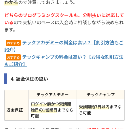
かかる
ので注意しておきましょう。
どちらのプログラミングスクールも、分割払いに対応して
いる
ので支払いのペースは入会時に相談しながら決められ
ます。
テックアカデミーの料金は高い？【割引方法もご
おすすめ
紹介】
テックキャンプの料金は高い？【お得な割引方法
おすすめ
もご紹介】
4. 返金保証の違い
テックアカデミー
テックキャンプ
ログイン前かつ受講開
受講開始7日以内
までな
返金保証
始日の1営業日
までなら
ら可能
可能