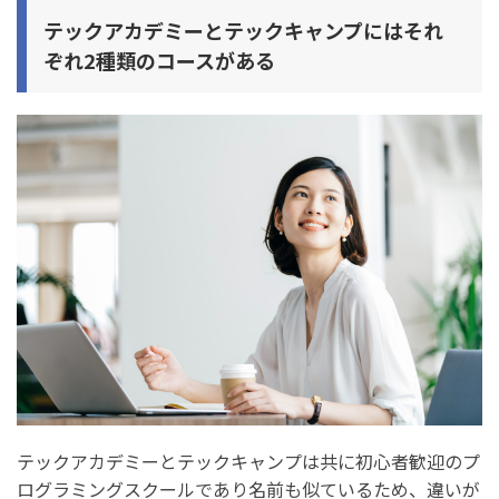
2. 学習内容の違い
テックアカデミーとテックキャンプにはそれ
3. 料金の違い
ぞれ2種類のコースがある
4. 返金保証の違い
5. 受講条件・年齢制限の違い
6. 学習サポートの違い
7. 転職支援の違い
8. 就職先企業の違い
テックアカデミーとテックキャンプの評判・口コミを比
較
テックアカデミーの評判・口コミ
テックキャンプの評判・口コミ
テックアカデミーとテックキャンプがおすすめの人の特
テックアカデミーとテックキャンプは共に初心者歓迎のプ
ログラミングスクールであり名前も似ているため、違いが
徴