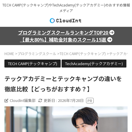
TECH CAMP(テックキャンプ)やTechAcademy(テックアカデミー)のおすすめ情報
メディア
プログラミングスクールランキングTOP20
【最大80%】補助金対象のスクール15選
HOME
>
プログラミングスクール
>
TECH CAMP(テックキャンプ)
>
テックアカデ
TECH CAMP(テックキャンプ)
TechAcademy(テックアカデミー)
テックアカデミーとテックキャンプの違いを
徹底比較【どっちがおすすめ？】
CloudInt編集部
更新日 :
2026年7月28日