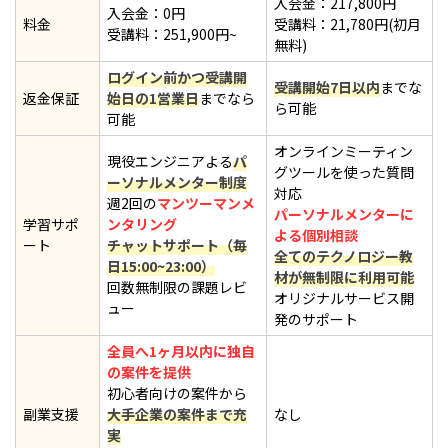
入会金：217,800円
入会金：0円
料金
受講料：21,780円(初月
受講料：251,900円~
無料)
ログイン前かつ受講開
受講開始7日以内
までな
返金保証
始日の1営業日
までなら
ら可能
可能
オンラインミーティン
現役エンジニアよる
パ
グツールを使った質問
ーソナルメンター制度
対応
週2回の
マンツーマンメ
パーソナルメンターに
学習サポ
ンタリング
よる個別相談
ート
チャットサポート（毎
全てのテクノロジー教
日15:00~23:00）
材が無制限に利用可能
回数無制限の課題レビ
オリジナルサービス開
ュー
発のサポート
全員へ1ヶ月以内に独自
の案件を提供
初心者向けの案件から
副業支援
大手企業の案件まで充
なし
実