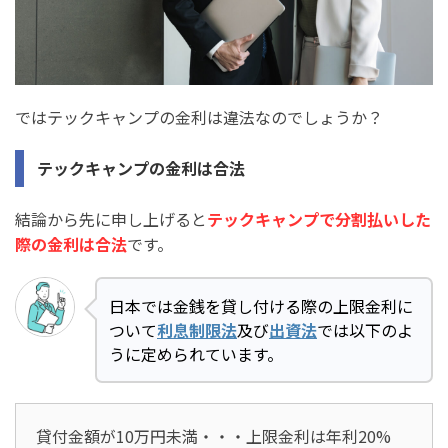
ではテックキャンプの金利は違法なのでしょうか？
テックキャンプの金利は合法
結論から先に申し上げると
テックキャンプで分割払いした
際の金利は合法
です。
日本では金銭を貸し付ける際の上限金利に
ついて
利息制限法
及び
出資法
では以下のよ
うに定められています。
貸付金額が10万円未満・・・上限金利は年利20%