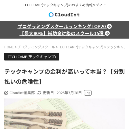
TECH CAMP(テックキャンプ)のおすすめ情報メディア
プログラミングスクールランキングTOP20
【最大80%】補助金対象のスクール15選
HOME
>
プログラミングスクール
>
TECH CAMP(テックキャンプ)
>
テックキャン
TECH CAMP(テックキャンプ)
テックキャンプの金利が高いって本当？【分割
払いの危険性】
CloudInt編集部
更新日 :
2026年7月28日