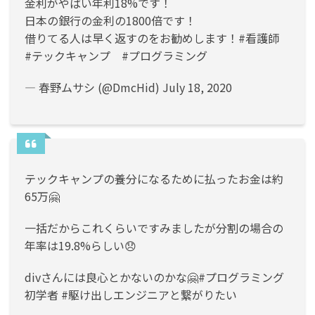
金利がやばい年利18%です！
日本の銀行の金利の1800倍です！
借りてる人は早く返すのをお勧めします！
#看護師
#テックキャンプ
#プログラミング
— 春野ムサシ (@DmcHid)
July 18, 2020
テックキャンプの養分になるために払ったお金は約
65万🤗
一括だからこれくらいですみましたが分割の場合の
年率は19.8%らしい😞
divさんには良心とかないのかな🤗
#プログラミング
初学者
#駆け出しエンジニアと繋がりたい