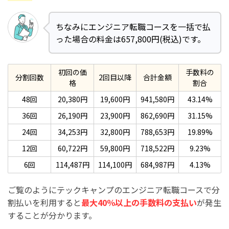
ちなみにエンジニア転職コースを一括で払
った場合の料金は657,800円(税込)です。
初回の価
手数料の
分割回数
2回目以降
合計金額
格
割合
48回
20,380円
19,600円
941,580円
43.14%
36回
26,190円
23,900円
862,690円
31.15%
24回
34,253円
32,800円
788,653円
19.89%
12回
60,722円
59,800円
718,522円
9.23%
6回
114,487円
114,100円
684,987円
4.13%
ご覧のようにテックキャンプのエンジニア転職コースで分
割払いを利用すると
最大40％以上の手数料の支払い
が発生
することが分かります。