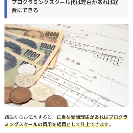
プログラミングスクール代は理由があれば経
費にできる
プログラミングスクールの料金以外で経費に計上できな
いもの
フリーランスのプログラマーにおすすめの会計ソフト
まとめ：プログラミングスクールは経費にできる？【ス
クール代の勘定科目】
結論からお伝えすると、
正当な受講理由があればプログラ
ミングスクールの費用を経費として計上できます
。