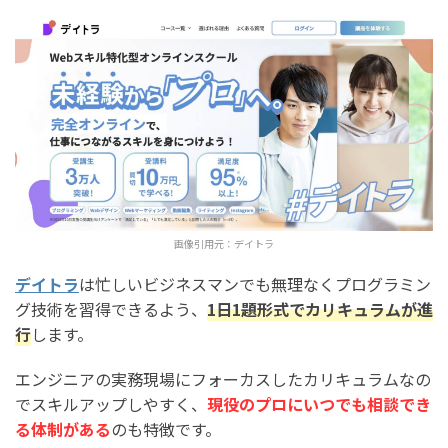
画像引用元：
デイトラ
デイトラ
は忙しいビジネスマンでも無理なくプログラミン
グ技術を習得できるよう、
1日1題形式でカリキュラムが進
行
します。
エンジニアの実務現場にフォーカスしたカリキュラムなの
でスキルアップしやすく、
現役のプロにいつでも相談でき
る体制がある
のも特徴です。