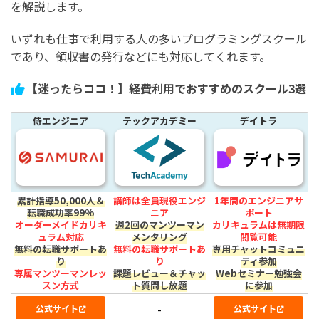
を解説します。
いずれも仕事で利用する人の多いプログラミングスクール
であり、領収書の発行などにも対応してくれます。
【迷ったらココ！】経費利用でおすすめのスクール3選
侍エンジニア
テックアカデミー
デイトラ
累計指導50,000人＆
講師は全員現役エンジ
1年間のエンジニアサ
転職成功率99%
ニア
ポート
オーダーメイドカリキ
週2回のマンツーマン
カリキュラムは無期限
ュラム対応
メンタリング
閲覧可能
無料の転職サポートあ
無料の転職サポートあ
専用チャットコミュニ
り
り
ティ参加
専属マンツーマンレッ
課題レビュー＆チャッ
Webセミナー勉強会
スン方式
ト質問し放題
に参加
公式サイト
公式サイト
-