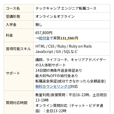
コース名
テックキャンプ エンジニア転職コース
受講形態
オンライン＆オフライン
入学金
無し
657,800円
料金
→
給付金
で実質
131,560
円
HTML / CSS / Ruby / Ruby on Rails
習得可能スキル
JavaScript / Git / SQLなど
講師、ライフコーチ、キャリアアドバイザー
の3人体制サポート
14日間の無条件返金保証あり
サポート
最大80%OFFの給付金あり
転職返金保証(成功できなかったら全額返金)
無料カウンセリング
対応
教室利用/直接質問：平日16-22時、土日祝日
13-19時
質問対応時間
オンライン質問対応（チャット・ビデオ通
話）：全日13-22時