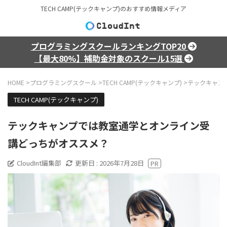
TECH CAMP(テックキャンプ)のおすすめ情報メディア
プログラミングスクールランキングTOP20
【最大80%】補助金対象のスクール15選
HOME
>
プログラミングスクール
>
TECH CAMP(テックキャンプ)
>
テックキャン
TECH CAMP(テックキャンプ)
テックキャンプでは教室通学とオンライン受
講どっちがオススメ？
CloudInt編集部
更新日 :
2026年7月28日