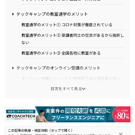
テックキャンプの教室通学のメリット
教室通学のメリット① コロナ対策が徹底されている
教室通学のメリット② 受講者同士の交流があるから挫折し
ない
教室通学のメリット③ 全国各地に教室がある
テックキャンプのオンライン受講のメリット
オンライン受講のメリット① 学習完了率も満足度も高い
目次をすべて見る
オンライン受講のメリット② オリジナルの学習スケジュー
ルで効率アップ
オンライン受講のメリット③ 生徒からの評判も良い
オンライン受講のメリット④ 余計なお金がかからない
この記事の執筆・検証体制（タップで開く）
結局テックキャンプでは教室とオンラインのどっちがオ