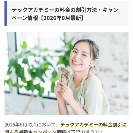
3. 補助金・給付金
テックアカデミーの料金の割引方法・キャン
ペーン情報【2026年8月最新】
テックアカデミーで割引・キャンペーンを利用する際の
注意点
注意点1. 併用できないキャンペーンがある
注意点2. 先割は12週間以上のプランで使用できる
注意点3. 補助金・給付金を利用できるのは一部のコースの
み
テックアカデミーの割引の申し込み方法
1. 通常の各種割引の申込方法
2. 給付金の申し込み方法
3. 無料体験・無料相談の申し込み方法
2026年8月時点において、
テックアカデミーの料金割引に
まとめ：テックアカデミーの割引方法・キャンペーン情
関する最新キャンペーン情報
は下記の通りです。