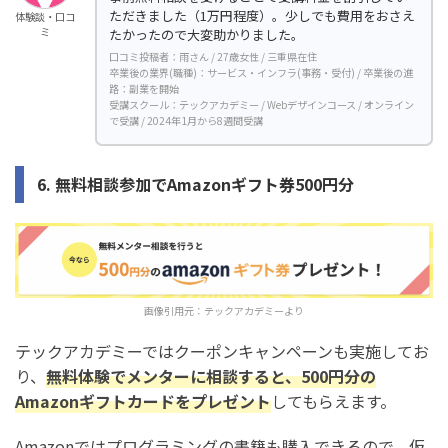
ただきました（1万円程度）。少しでも費用をおさえ
体験談・口コ
ミ
たかったので大変助かりました。
口コミ投稿者：雨さん / 27歳女性 / 三重県在住
卒業後の業界(職種)：サービス・インフラ(事務・受付) / 卒業後の進
路：副業を開始
受講スクール：テックアカデミー / Webデザインコース / オンライン
で受講 / 2024年1月から8週間受講
6. 無料相談参加でAmazonギフト券500円分
画像引用元：
テックアカデミー
より
テックアカデミーではクーポンキャンペーンも実施してお
り、
無料体験でメンターに相談すると、500円分の
Amazonギフトカードをプレゼント
してもらえます。
Amazonではプログラミングの書籍も購入できるので、仮