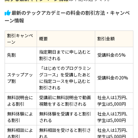
報【2026年最新】
最新のテックアカデミーの料金の割引方法・キャンペ
ーン情報
割引キャンペ
概要
割引金額
ーン
指定期日までに申し込むと
先割
受講料金の5%
割引される
「はじめてのプログラミン
ステップアッ
グコース」を受講したあと
受講料金の20%
プ割
に指定コースを申し込むと
割引される
無料説明会に
受講前に無料説明会で動画
社会人は1万円、
よる割引
視聴をすると割引される
学生は5,000円
無料体験によ
無料体験を受講すると割引
社会人は1万円、
る割引
される
学生は5,000円
無料相談によ
無料相談を受けると割引さ
社会人は1万円、
る割引
れる
学生は5,000円