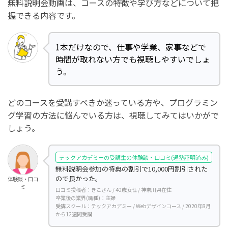
無料説明会動画は、コースの特徴や学び方などについて把
握できる内容です。
1本だけなので、仕事や学業、家事などで
時間が取れない方でも視聴しやすいでしょ
う。
どのコースを受講すべきか迷っている方や、プログラミン
グ学習の方法に悩んでいる方は、視聴してみてはいかがで
しょう。
テックアカデミーの受講生の体験談・口コミ(通塾証明済み)
無料説明会参加の特典の割引で10,000円割引された
ので良かった。
体験談・口コ
ミ
口コミ投稿者：きこさん / 40歳女性 / 神奈川県在住
卒業後の業界(職種)：主婦
受講スクール：テックアカデミー / Webデザインコース / 2020年8月
から12週間受講