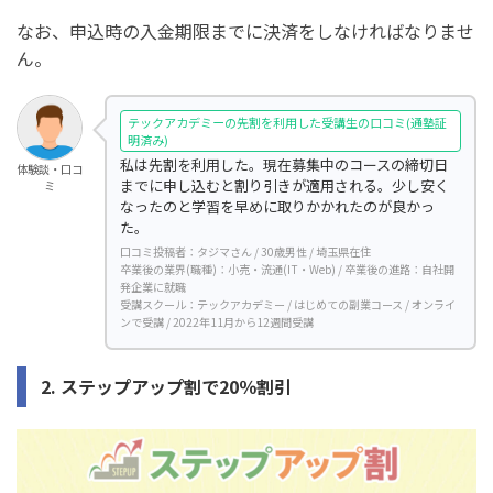
なお、申込時の入金期限までに決済をしなければなりませ
ん。
テックアカデミーの先割を利用した受講生の口コミ(通塾証
明済み)
私は先割を利用した。現在募集中のコースの締切日
体験談・口コ
までに申し込むと割り引きが適用される。少し安く
ミ
なったのと学習を早めに取りかかれたのが良かっ
た。
口コミ投稿者：タジマさん / 30歳男性 / 埼玉県在住
卒業後の業界(職種)：小売・流通(IT・Web) / 卒業後の進路：自社開
発企業に就職
受講スクール：テックアカデミー / はじめての副業コース / オンライ
ンで受講 / 2022年11月から12週間受講
2. ステップアップ割で20％割引