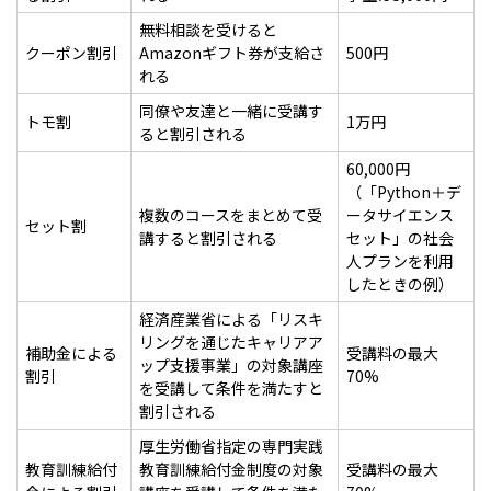
無料相談を受けると
クーポン割引
Amazonギフト券が支給さ
500円
れる
同僚や友達と一緒に受講す
トモ割
1万円
ると割引される
60,000円
（「Python＋デ
複数のコースをまとめて受
ータサイエンス
セット割
講すると割引される
セット」の社会
人プランを利用
したときの例）
経済産業省による「リスキ
リングを通じたキャリアア
補助金による
受講料の最大
ップ支援事業」の対象講座
割引
70%
を受講して条件を満たすと
割引される
厚生労働省指定の専門実践
教育訓練給付
教育訓練給付金制度の対象
受講料の最大