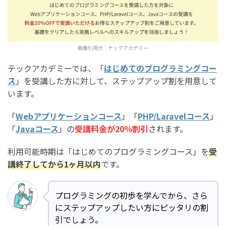
画像引用元：
テックアカデミー
テックアカデミーでは、「
はじめてのプログラミングコー
ス
」を受講した方に対して、ステップアップ割を用意して
います。
「
Webアプリケーションコース
」「
PHP/Laravelコース
」
「
Javaコース
」の
受講料金が20％割引
されます。
利用可能時期は「はじめてのプログラミングコース」を
受
講終了してから1ヶ月以内
です。
プログラミングの初歩を学んでから、さら
にステップアップしたい方にピッタリの割
引でしょう。