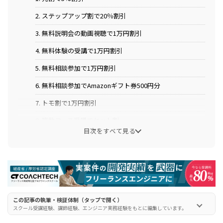
2. ステップアップ割で20％割引
3. 無料説明会の動画視聴で1万円割引
4. 無料体験の受講で1万円割引
5. 無料相談参加で1万円割引
6. 無料相談参加でAmazonギフト券500円分
7. トモ割で1万円割引
8. 複数コース受講でセット割
目次をすべて見る
9. 補助金制度で実質70%割引
10. 教育訓練給付金で実質70%割引
テックアカデミーでおすすめの割引方法
1. 無料相談参加
この記事の執筆・検証体制（タップで開く）
スクール受講経験、講師経験、エンジニア実務経験をもとに編集しています。
2. 先割