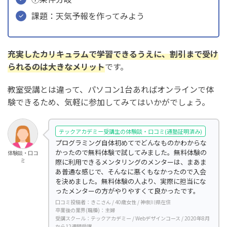
課題：天気予報を作ってみよう
充実したカリキュラムで学習できるうえに、割引まで受け
られるのは大きなメリット
です。
教室受講とは違って、パソコン1台あればオンラインで体
験できるため、気軽に参加してみてはいかがでしょう。
テックアカデミー受講生の体験談・口コミ(通塾証明済み)
プログラミング自体初めてでどんなものかわからな
かったので無料体験で試してみました。無料体験の
体験談・口コ
ミ
際に利用できるメンタリングのメンターは、まあま
あ普通な感じで、そんなに悪くもなかったので入会
を決めました。無料体験の人より、実際に担当にな
ったメンターの方がやりやすくて良かったです。
口コミ投稿者：きこさん / 40歳女性 / 神奈川県在住
卒業後の業界(職種)：主婦
受講スクール：テックアカデミー / Webデザインコース / 2020年8月
から12週間受講