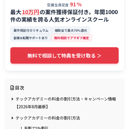
91%
受講生満足度
最大
10万円
の案件獲得保証付き。年間1000
件の実績を誇る
人気オンラインスクール
案件保証付カリキュラム
補助金で最大70%還元
副業&転職サポートあり
無料相談でアマギフ確定
無料で相談して特典を受け取る ＞
目次
テックアカデミーの料金の割引方法・キャンペーン情報
【2026年8月最新】
テックアカデミーの料金の割引方法
1. 先割で5%割引