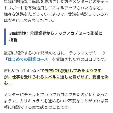
年齢に関係なく転職を成功させた方やメンターとのチャッ
トサポートを有効活用してスキルアップされた方など、
様々な進路をたどっていますので、受講を検討している方
は参考にしてみてください。
38歳男性：介護業界からテックアカデミーで副業に
挑戦
最初に紹介するのは36歳のときに、テックアカデミーの
「
はじめての副業コース
」を受講された方の口コミです。
書籍やYouTubeなどで
独学にも挑戦してみたようです
が、仕事を受けられるレベルに達した気がせず、受講を決
心。
メンターにチャットでいつでも質問できたのが便利だった
ようで、カリキュラムを進める中で不安なことがあれば気
軽に相談できる空気感とのことです。