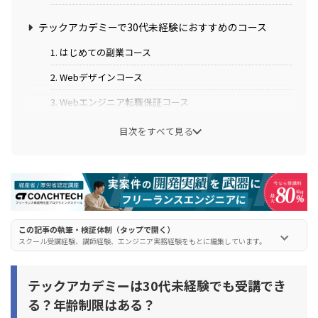
テックアカデミーで30代未経験におすすめのコース
1. はじめての副業コース
2. Webデザインコース
3. Webエンジニア転職保証コース
目次をすべて見る
テックアカデミーを受講した30代未経験者の口コミ・体
験談
38歳男性：介護業界からテックアカデミーで副業に挑戦
30歳男性：小売業界からはじめての副業コースで学び自社
開発企業へ転職に成功
この記事の執筆・検証体制（タップで開く）
スクール受講経験、講師経験、エンジニア実務経験をもとに編集しています。
36歳女性：CSSにつまずきながらもメンターのサポートで
卒業
テックアカデミーは30代未経験でも受講でき
テックアカデミーを30代の方が受講する際の注意点
る？年齢制限はある？