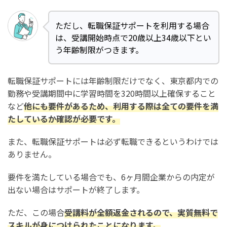
テックアカデミーでは30代からフリーランスを目指せる？
ただし、転職保証サポートを利用する場合
まとめ：テックアカデミーは30代未経験でも受講でき
は、受講開始時点で20歳以上34歳以下とい
る？年齢制限は？【体験談もご紹介】
う年齢制限がつきます。
転職保証サポートには年齢制限だけでなく、東京都内での
勤務や受講期間中に学習時間を320時間以上確保すること
など
他にも要件があるため、利用する際は全ての要件を満
たしているか確認が必要です。
また、転職保証サポートは必ず転職できるというわけでは
ありません。
要件を満たしている場合でも、6ヶ月間企業からの内定が
出ない場合はサポートが終了します。
ただ、この場合
受講料が全額返金されるので、実質無料で
スキルが身につけられたことになります。