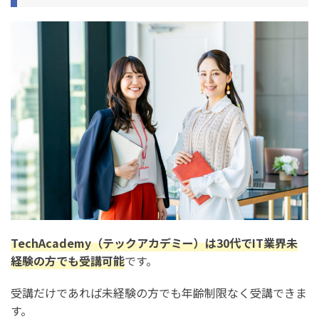
注意点1. エンジニア転職保証コースには条件がある
注意点2. 30代未経験の転職は決して簡単ではない
注意点3. フリーランスや副業のキャリアなら何歳でも稼ぎ
やすい
30代がテックアカデミーから転職成功するコツ
1. 書類添削サポートをフル活用する
2. 面接練習・模擬面接を繰り返す
3. ポートフォリオを作り込む
テックアカデミーを受講したい30代未経験者によくある
質問
TechAcademy（テックアカデミー）は30代でIT業界未
経験の方でも受講可能
です。
テックアカデミーは1ヶ月でも大丈夫？
テックアカデミーの30代のインタビューのブログの内容
受講だけであれば未経験の方でも年齢制限なく受講できま
は？
す。